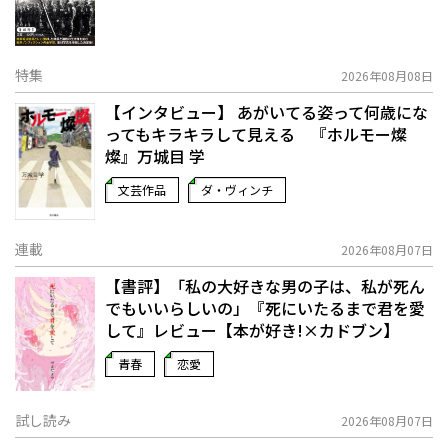
特集
2026年08月08日
【インタビュー】 あがいてる姿って何歳にな
ってもキラキラして見える 『ホルモー燦
燦』万城目 学
文芸作品
ダ・ヴィンチ
連載
2026年08月07日
【書評】「私の大好きな男の子は、私が死ん
でもいいらしいの」――『死にいたるまで君を愛
して』レビュー【本が好き!×カドブン】
青春
恋愛
試し読み
2026年08月07日