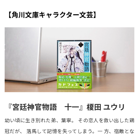
【角川文庫キャラクター文芸】
『宮廷神官物語 十一』榎田 ユウリ
幼い頃に生き別れた弟、葉寧。 その恋人を救い出した鶏
冠だが、 落馬して記憶を失ってしまう。一 方、宿敵とな