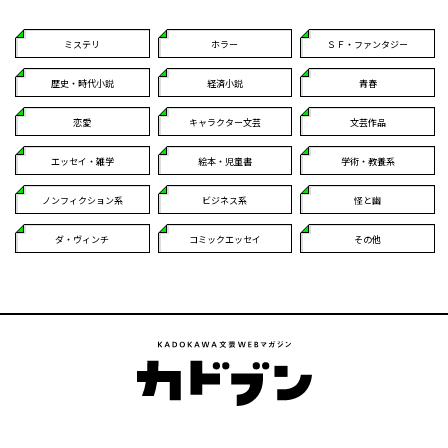
ミステリ
ホラー
ＳＦ・ファンタジー
歴史・時代小説
経済小説
青春
恋愛
キャラクター文芸
文芸作品
エッセイ・雑学
絵本・児童書
学術・教養系
ノンフィクション系
ビジネス系
怪と幽
ダ・ヴィンチ
コミックエッセイ
その他