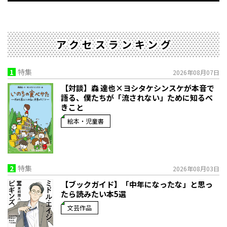
アクセスランキング
1
特集
2026年08月07日
【対談】森 達也×ヨシタケシンスケが本音で
語る、僕たちが「流されない」ために知るべ
きこと
絵本・児童書
2
特集
2026年08月03日
【ブックガイド】「中年になったな」と思っ
たら読みたい本5選
文芸作品