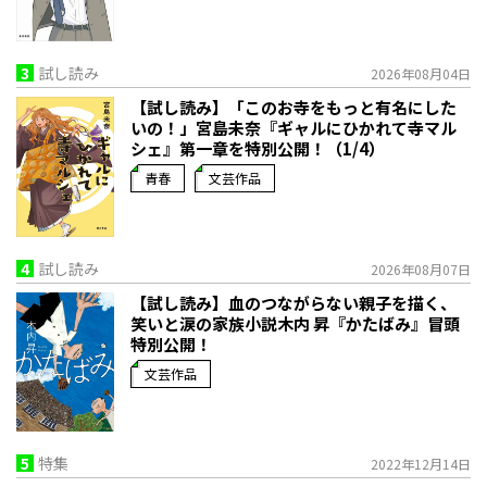
3
試し読み
2026年08月04日
【試し読み】「このお寺をもっと有名にした
いの！」宮島未奈『ギャルにひかれて寺マル
シェ』第一章を特別公開！（1/4）
青春
文芸作品
4
試し読み
2026年08月07日
【試し読み】血のつながらない親子を描く、
笑いと涙の家族小説――木内 昇『かたばみ』冒頭
特別公開！
文芸作品
5
特集
2022年12月14日