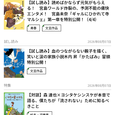
【試し読み】読めばかならず元気がもらえ
る！ 宮島ワールド炸裂の、予測不能の痛快
エンタメ！ 宮島未奈『ギャルにひかれて寺
マルシェ』第一章を特別公開！（4/4）
青春
文芸作品
試し読み
2026年08月07日
【試し読み】血のつながらない親子を描く、
笑いと涙の家族小説――木内 昇『かたばみ』冒頭
特別公開！
文芸作品
特集
2026年08月07日
【対談】森 達也×ヨシタケシンスケが本音で
語る、僕たちが「流されない」ために知るべ
きこと
絵本・児童書