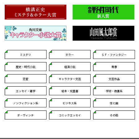
ミステリ
ホラー
ＳＦ・ファンタジー
歴史・時代小説
経済小説
青春
恋愛
キャラクター文芸
文芸作品
エッセイ・雑学
絵本・児童書
学術・教養系
ノンフィクション系
ビジネス系
怪と幽
ダ・ヴィンチ
コミックエッセイ
その他