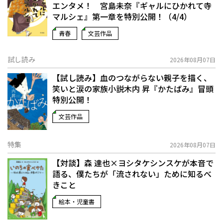
エンタメ！ 宮島未奈『ギャルにひかれて寺
マルシェ』第一章を特別公開！（4/4）
青春
文芸作品
試し読み
2026年08月07日
【試し読み】血のつながらない親子を描く、
笑いと涙の家族小説――木内 昇『かたばみ』冒頭
特別公開！
文芸作品
特集
2026年08月07日
【対談】森 達也×ヨシタケシンスケが本音で
語る、僕たちが「流されない」ために知るべ
きこと
絵本・児童書