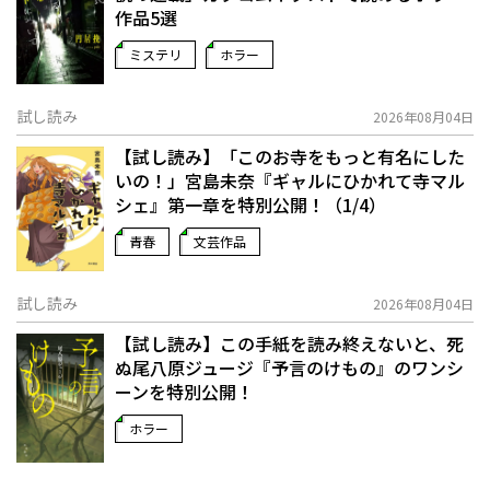
作品5選
ミステリ
ホラー
試し読み
2026年08月04日
【試し読み】「このお寺をもっと有名にした
いの！」宮島未奈『ギャルにひかれて寺マル
シェ』第一章を特別公開！（1/4）
青春
文芸作品
試し読み
2026年08月04日
【試し読み】この手紙を読み終えないと、死
ぬ――尾八原ジュージ『予言のけもの』のワンシ
ーンを特別公開！
ホラー