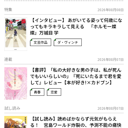
特集
2026年08月08日
【インタビュー】 あがいてる姿って何歳にな
ってもキラキラして見える 『ホルモー燦
燦』万城目 学
文芸作品
ダ・ヴィンチ
連載
2026年08月07日
【書評】「私の大好きな男の子は、私が死ん
でもいいらしいの」――『死にいたるまで君を愛
して』レビュー【本が好き!×カドブン】
青春
恋愛
試し読み
2026年08月07日
【試し読み】読めばかならず元気がもらえ
る！ 宮島ワールド炸裂の、予測不能の痛快