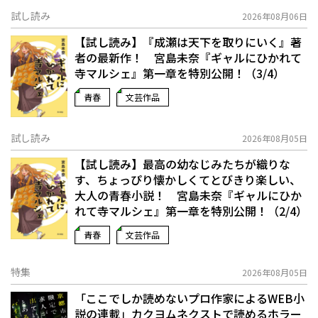
試し読み
2026年08月06日
【試し読み】『成瀬は天下を取りにいく』著
者の最新作！ 宮島未奈『ギャルにひかれて
寺マルシェ』第一章を特別公開！（3/4）
青春
文芸作品
試し読み
2026年08月05日
【試し読み】最高の幼なじみたちが織りな
す、ちょっぴり懐かしくてとびきり楽しい、
大人の青春小説！ 宮島未奈『ギャルにひか
れて寺マルシェ』第一章を特別公開！（2/4）
青春
文芸作品
特集
2026年08月05日
「ここでしか読めないプロ作家によるWEB小
説の連載」――カクヨムネクストで読めるホラー