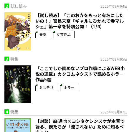
2
試し読み
2026年08月04日
【試し読み】「このお寺をもっと有名にした
いの！」宮島未奈『ギャルにひかれて寺マル
シェ』第一章を特別公開！（1/4）
青春
文芸作品
3
特集
2026年08月05日
「ここでしか読めないプロ作家によるWEB小
説の連載」――カクヨムネクストで読めるホラー
作品5選
ミステリ
ホラー
4
特集
2026年08月07日
【対談】森 達也×ヨシタケシンスケが本音で
語る、僕たちが「流されない」ために知るべ