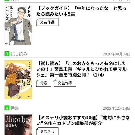
【ブックガイド】「中年になったな」と思っ
たら読みたい本5選
文芸作品
3
試し読み
2026年08月04日
【試し読み】「このお寺をもっと有名にした
いの！」宮島未奈『ギャルにひかれて寺マル
シェ』第一章を特別公開！（1/4）
青春
文芸作品
4
特集
2022年12月14日
【ミステリ小説おすすめ30選】"絶対に外さな
い"名作をカドブン編集部が紹介
ミステリ