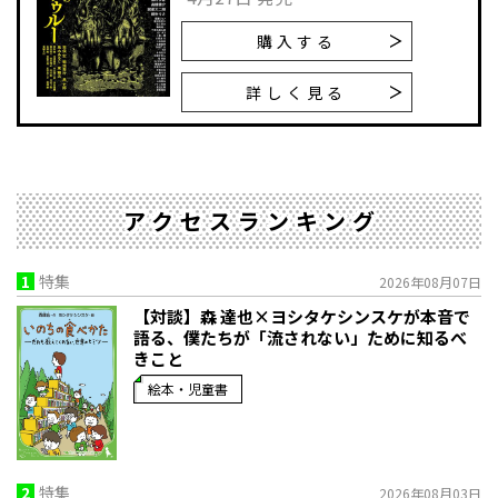
購入する
詳しく見る
アクセスランキング
1
特集
2026年08月07日
【対談】森 達也×ヨシタケシンスケが本音で
語る、僕たちが「流されない」ために知るべ
きこと
絵本・児童書
2
特集
2026年08月03日