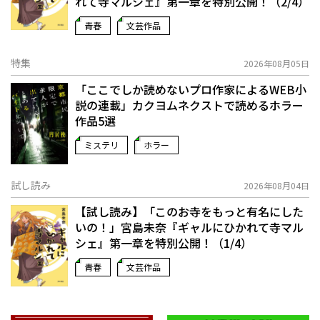
れて寺マルシェ』第一章を特別公開！（2/4）
青春
文芸作品
特集
2026年08月05日
「ここでしか読めないプロ作家によるWEB小
説の連載」――カクヨムネクストで読めるホラー
作品5選
ミステリ
ホラー
試し読み
2026年08月04日
【試し読み】「このお寺をもっと有名にした
いの！」宮島未奈『ギャルにひかれて寺マル
シェ』第一章を特別公開！（1/4）
青春
文芸作品