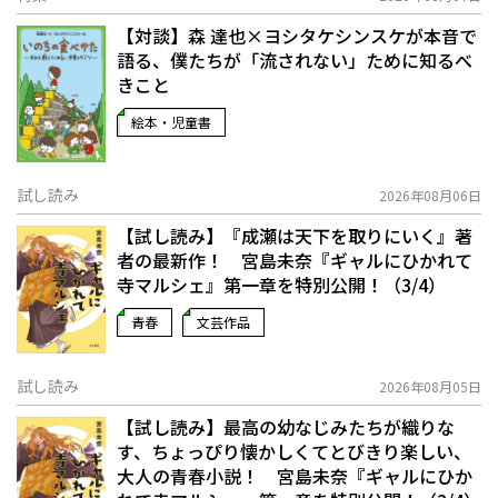
【対談】森 達也×ヨシタケシンスケが本音で
語る、僕たちが「流されない」ために知るべ
きこと
絵本・児童書
試し読み
2026年08月06日
【試し読み】『成瀬は天下を取りにいく』著
者の最新作！ 宮島未奈『ギャルにひかれて
寺マルシェ』第一章を特別公開！（3/4）
青春
文芸作品
試し読み
2026年08月05日
【試し読み】最高の幼なじみたちが織りな
す、ちょっぴり懐かしくてとびきり楽しい、
大人の青春小説！ 宮島未奈『ギャルにひか