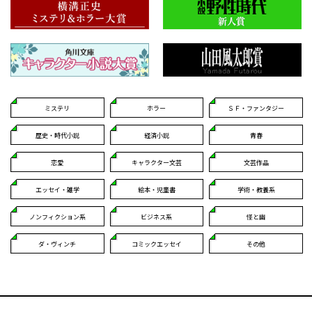
ミステリ
ホラー
ＳＦ・ファンタジー
歴史・時代小説
経済小説
青春
恋愛
キャラクター文芸
文芸作品
エッセイ・雑学
絵本・児童書
学術・教養系
ノンフィクション系
ビジネス系
怪と幽
ダ・ヴィンチ
コミックエッセイ
その他