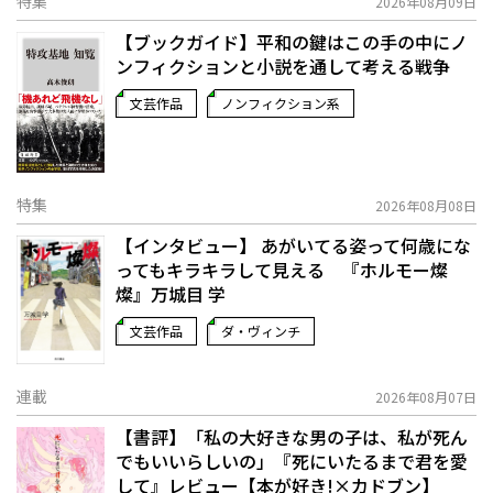
特集
2026年08月09日
【ブックガイド】平和の鍵はこの手の中に――ノ
ンフィクションと小説を通して考える戦争
文芸作品
ノンフィクション系
特集
2026年08月08日
【インタビュー】 あがいてる姿って何歳にな
ってもキラキラして見える 『ホルモー燦
燦』万城目 学
文芸作品
ダ・ヴィンチ
連載
2026年08月07日
【書評】「私の大好きな男の子は、私が死ん
でもいいらしいの」――『死にいたるまで君を愛
して』レビュー【本が好き!×カドブン】