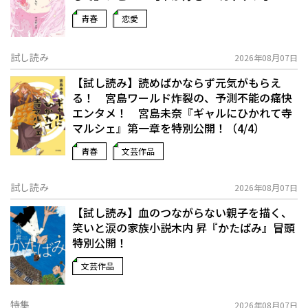
青春
恋愛
試し読み
2026年08月07日
【試し読み】読めばかならず元気がもらえ
る！ 宮島ワールド炸裂の、予測不能の痛快
エンタメ！ 宮島未奈『ギャルにひかれて寺
マルシェ』第一章を特別公開！（4/4）
青春
文芸作品
試し読み
2026年08月07日
【試し読み】血のつながらない親子を描く、
笑いと涙の家族小説――木内 昇『かたばみ』冒頭
特別公開！
文芸作品
特集
2026年08月07日