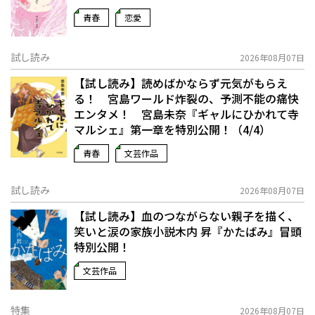
青春
恋愛
試し読み
2026年08月07日
【試し読み】読めばかならず元気がもらえ
る！ 宮島ワールド炸裂の、予測不能の痛快
エンタメ！ 宮島未奈『ギャルにひかれて寺
マルシェ』第一章を特別公開！（4/4）
青春
文芸作品
試し読み
2026年08月07日
【試し読み】血のつながらない親子を描く、
笑いと涙の家族小説――木内 昇『かたばみ』冒頭
特別公開！
文芸作品
特集
2026年08月07日