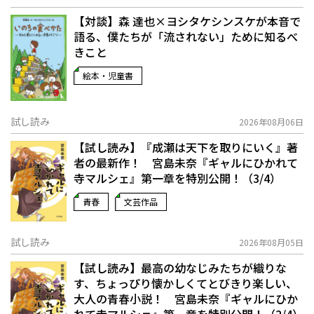
【対談】森 達也×ヨシタケシンスケが本音で
語る、僕たちが「流されない」ために知るべ
きこと
絵本・児童書
試し読み
2026年08月06日
【試し読み】『成瀬は天下を取りにいく』著
者の最新作！ 宮島未奈『ギャルにひかれて
寺マルシェ』第一章を特別公開！（3/4）
青春
文芸作品
試し読み
2026年08月05日
【試し読み】最高の幼なじみたちが織りな
す、ちょっぴり懐かしくてとびきり楽しい、
大人の青春小説！ 宮島未奈『ギャルにひか