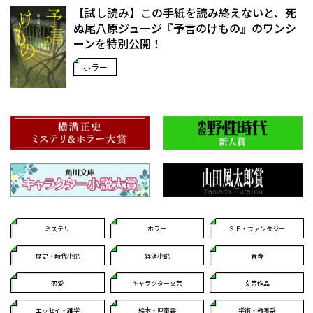
【試し読み】この手紙を読み終えないと、死
ぬ――尾八原ジュージ『予言のけもの』のワンシ
ーンを特別公開！
ホラー
ミステリ
ホラー
ＳＦ・ファンタジー
歴史・時代小説
経済小説
青春
恋愛
キャラクター文芸
文芸作品
エッセイ・雑学
絵本・児童書
学術・教養系