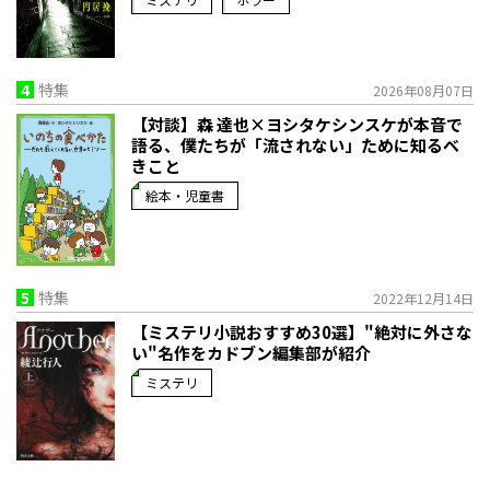
4
特集
2026年08月07日
【対談】森 達也×ヨシタケシンスケが本音で
語る、僕たちが「流されない」ために知るべ
きこと
絵本・児童書
5
特集
2022年12月14日
【ミステリ小説おすすめ30選】"絶対に外さな
い"名作をカドブン編集部が紹介
ミステリ