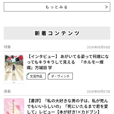
もっとみる
新着コンテンツ
特集
2026年08月08日
【インタビュー】 あがいてる姿って何歳にな
ってもキラキラして見える 『ホルモー燦
燦』万城目 学
文芸作品
ダ・ヴィンチ
連載
2026年08月07日
【書評】「私の大好きな男の子は、私が死ん
でもいいらしいの」――『死にいたるまで君を愛
して』レビュー【本が好き!×カドブン】