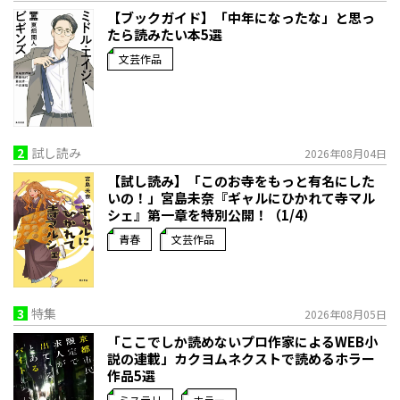
【ブックガイド】「中年になったな」と思っ
たら読みたい本5選
文芸作品
2
試し読み
2026年08月04日
【試し読み】「このお寺をもっと有名にした
いの！」宮島未奈『ギャルにひかれて寺マル
シェ』第一章を特別公開！（1/4）
青春
文芸作品
3
特集
2026年08月05日
「ここでしか読めないプロ作家によるWEB小
説の連載」――カクヨムネクストで読めるホラー
作品5選
ミステリ
ホラー