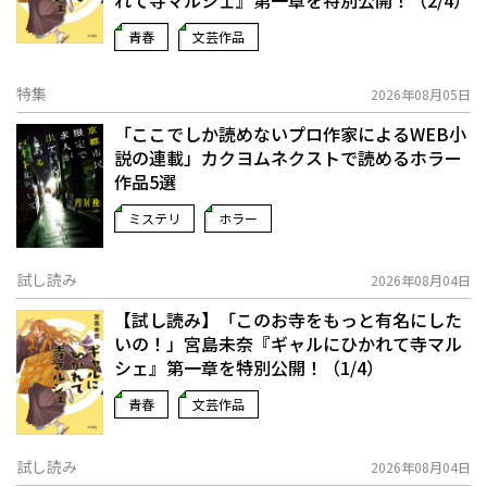
れて寺マルシェ』第一章を特別公開！（2/4）
青春
文芸作品
特集
2026年08月05日
「ここでしか読めないプロ作家によるWEB小
説の連載」――カクヨムネクストで読めるホラー
作品5選
ミステリ
ホラー
試し読み
2026年08月04日
【試し読み】「このお寺をもっと有名にした
いの！」宮島未奈『ギャルにひかれて寺マル
シェ』第一章を特別公開！（1/4）
青春
文芸作品
試し読み
2026年08月04日