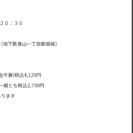
～２０：３０
Ｆ（地下鉄青山一丁目駅直結）
不要)税込4,125円
般とも税込2,750円
あります