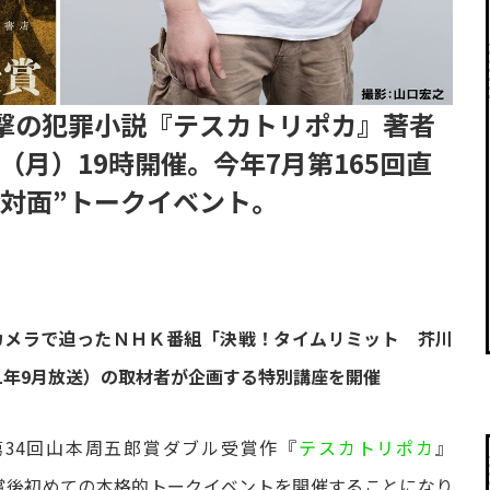
衝撃の犯罪小説『テスカトリポカ』著者
日（月）19時開催。今年7月第165回直
“対面”トークイベント。
カメラで迫ったＮＨＫ番組「決戦！タイムリミット 芥川
21年9月放送）の取材者が企画する特別講座を開催
第34回山本周五郎賞ダブル受賞作『
テスカトリポカ
』
賞後初めての本格的トークイベントを開催することになり