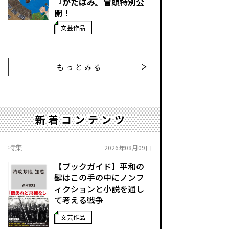
『かたばみ』冒頭特別公
開！
文芸作品
もっとみる
新着コンテンツ
特集
2026年08月09日
【ブックガイド】平和の
鍵はこの手の中に――ノンフ
ィクションと小説を通し
て考える戦争
文芸作品