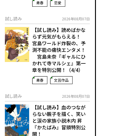
青春
恋愛
試し読み
2026年08月07日
【試し読み】読めばかな
らず元気がもらえる！
宮島ワールド炸裂の、予
測不能の痛快エンタメ！
宮島未奈『ギャルにひ
かれて寺マルシェ』第一
章を特別公開！（4/4）
青春
文芸作品
試し読み
2026年08月07日
【試し読み】血のつなが
らない親子を描く、笑い
と涙の家族小説――木内 昇
『かたばみ』冒頭特別公
開！