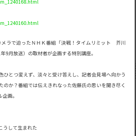
ram_1240168.html
）
ram_1240160.html
カメラで迫ったＮＨＫ番組「決戦！タイムリミット 芥川
21年9月放送）の取材者が企画する特別講座。
色ひとつ変えず、淡々と受け答えし、記者会見場へ向かう
たのか？番組では伝えきれなった佐藤氏の思いを聞き尽く
ル企画。
こうして生まれた