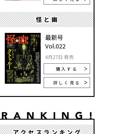
怪と幽
最新号
Vol.022
4月27日 発売
購入する
詳しく見る
アクセスランキング