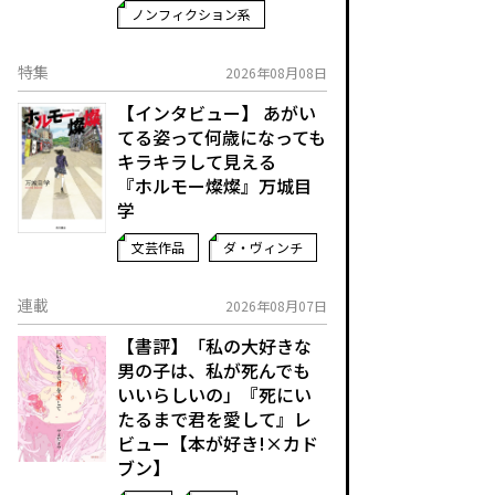
ノンフィクション系
特集
2026年08月08日
【インタビュー】 あがい
てる姿って何歳になっても
キラキラして見える
『ホルモー燦燦』万城目
学
文芸作品
ダ・ヴィンチ
連載
2026年08月07日
【書評】「私の大好きな
男の子は、私が死んでも
いいらしいの」――『死にい
たるまで君を愛して』レ
ビュー【本が好き!×カド
ブン】