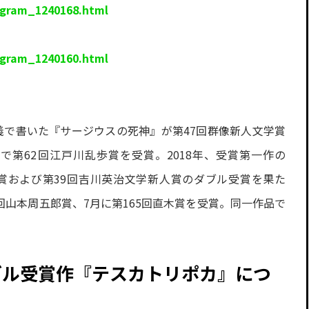
ogram_1240168.html
）
ogram_1240160.html
名義で書いた『サージウスの死神』が第47回群像新人文学賞
』で第62回江戸川乱歩賞を受賞。2018年、受賞第一作の
0回大藪春彦賞および第39回吉川英治文学新人賞のダブル受賞を果た
4回山本周五郎賞、7月に第165回直木賞を受賞。同一作品で
ブル受賞作『テスカトリポカ』につ