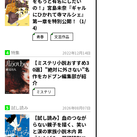
をもっと有名にしたい
の！」宮島未奈『ギャル
にひかれて寺マルシェ』
第一章を特別公開！（1/
4）
青春
文芸作品
4
特集
2022年12月14日
【ミステリ小説おすすめ3
0選】"絶対に外さない"名
作をカドブン編集部が紹
介
ミステリ
5
試し読み
2026年08月07日
【試し読み】血のつなが
らない親子を描く、笑い
と涙の家族小説――木内 昇