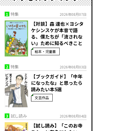
1
特集
2026年08月07日
【対談】森 達也×ヨシタ
ケシンスケが本音で語
る、僕たちが「流されな
い」ために知るべきこと
絵本・児童書
2
特集
2026年08月03日
【ブックガイド】「中年
になったな」と思ったら
読みたい本5選
文芸作品
3
試し読み
2026年08月04日
【試し読み】「このお寺