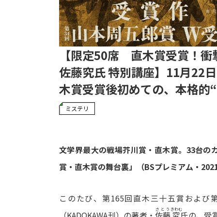
【限定50席 直木賞受賞！
佐藤究氏 特別講座】11月22
木賞受賞後初めての、本格的
ミステリ
文学界最大の戦場芥川賞・直木賞。33台の
賞・直木賞の舞台裏」（BSプレミアム・20
このたび、第165回直木三十五賞および
さとう
きわむ
（KADOKAWA刊）の著者・
氏の、受
佐藤
究