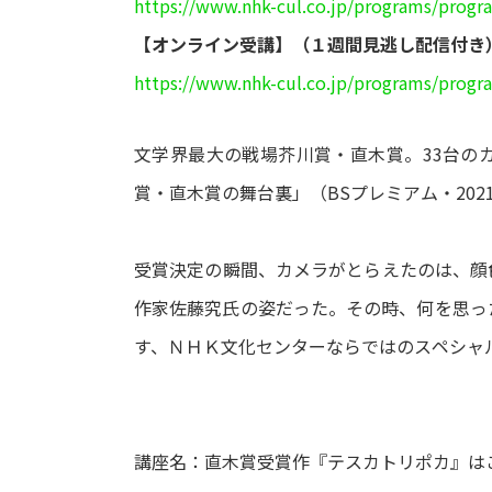
https://www.nhk-cul.co.jp/programs/prog
【オンライン受講】（１週間見逃し配信付き
https://www.nhk-cul.co.jp/programs/prog
文学界最大の戦場芥川賞・直木賞。33台の
賞・直木賞の舞台裏」（BSプレミアム・20
受賞決定の瞬間、カメラがとらえたのは、顔
作家佐藤究氏の姿だった。その時、何を思っ
す、ＮＨＫ文化センターならではのスペシャ
講座名：直木賞受賞作『テスカトリポカ』は