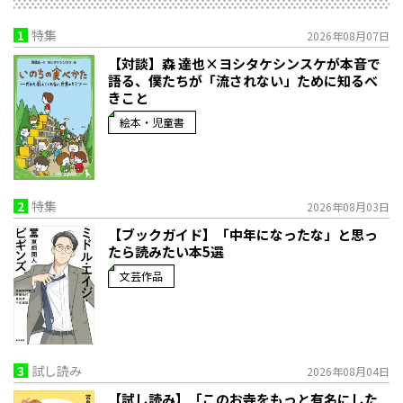
1
特集
2026年08月07日
【対談】森 達也×ヨシタケシンスケが本音で
語る、僕たちが「流されない」ために知るべ
きこと
絵本・児童書
2
特集
2026年08月03日
【ブックガイド】「中年になったな」と思っ
たら読みたい本5選
文芸作品
3
試し読み
2026年08月04日
【試し読み】「このお寺をもっと有名にした