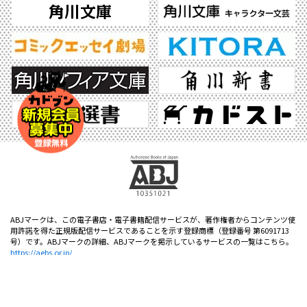
ABJマークは、この電子書店・電子書籍配信サービスが、著作権者からコンテンツ使
用許諾を得た正規版配信サービスであることを示す登録商標（登録番号 第6091713
号）です。ABJマークの詳細、ABJマークを掲示しているサービスの一覧はこちら。
https://aebs.or.jp/
©2026 KADOKAWA All Rights Reserved.