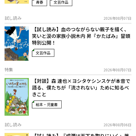
青春
文芸作品
試し読み
2026年08月07日
【試し読み】血のつながらない親子を描く、
笑いと涙の家族小説――木内 昇『かたばみ』冒頭
特別公開！
文芸作品
特集
2026年08月07日
【対談】森 達也×ヨシタケシンスケが本音で
語る、僕たちが「流されない」ために知るべ
きこと
絵本・児童書
試し読み
2026年08月06日
【試し読み】『成瀬は天下を取りにいく』著