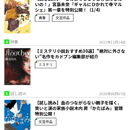
いの！」宮島未奈『ギャルにひかれて寺マル
シェ』第一章を特別公開！（1/4）
青春
文芸作品
4
特集
2022年12月14日
【ミステリ小説おすすめ30選】"絶対に外さな
い"名作をカドブン編集部が紹介
ミステリ
5
試し読み
2026年08月07日
【試し読み】血のつながらない親子を描く、
笑いと涙の家族小説――木内 昇『かたばみ』冒頭
特別公開！
文芸作品