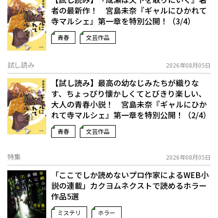
者の最新作！ 宮島未奈『ギャルにひかれて
寺マルシェ』第一章を特別公開！（3/4）
青春
文芸作品
試し読み
2026年08月05日
【試し読み】最高の幼なじみたちが織りな
す、ちょっぴり懐かしくてとびきり楽しい、
大人の青春小説！ 宮島未奈『ギャルにひか
れて寺マルシェ』第一章を特別公開！（2/4）
青春
文芸作品
特集
2026年08月05日
「ここでしか読めないプロ作家によるWEB小
説の連載」――カクヨムネクストで読めるホラー
作品5選
ミステリ
ホラー