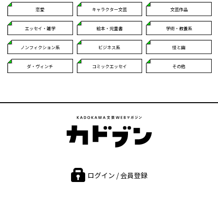
恋愛
キャラクター文芸
文芸作品
エッセイ・雑学
絵本・児童書
学術・教養系
ノンフィクション系
ビジネス系
怪と幽
ダ・ヴィンチ
コミックエッセイ
その他
ログイン / 会員登録