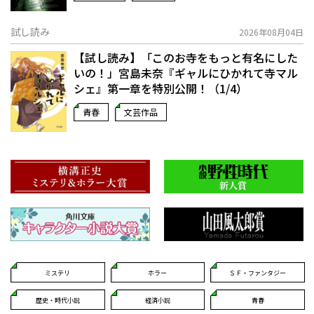
試し読み
2026年08月04日
【試し読み】「このお寺をもっと有名にした
いの！」宮島未奈『ギャルにひかれて寺マル
シェ』第一章を特別公開！（1/4）
青春
文芸作品
ミステリ
ホラー
ＳＦ・ファンタジー
歴史・時代小説
経済小説
青春