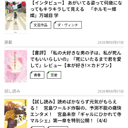
【インタビュー】 あがいてる姿って何歳にな
ってもキラキラして見える 『ホルモー燦
燦』万城目 学
文芸作品
ダ・ヴィンチ
連載
2026年08月07日
【書評】「私の大好きな男の子は、私が死ん
でもいいらしいの」――『死にいたるまで君を愛
して』レビュー【本が好き!×カドブン】
青春
恋愛
試し読み
2026年08月07日
【試し読み】読めばかならず元気がもらえ
る！ 宮島ワールド炸裂の、予測不能の痛快
エンタメ！ 宮島未奈『ギャルにひかれて寺
マルシェ』第一章を特別公開！（4/4）