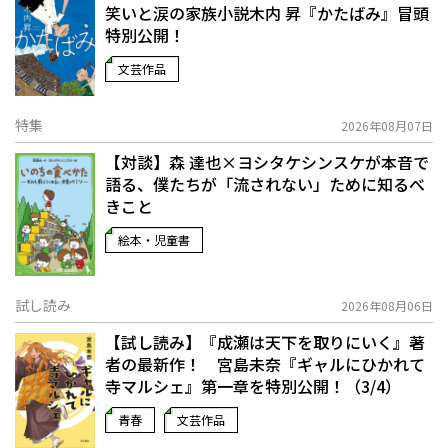
笑いと涙の家族小説――木内 昇『かたばみ』冒頭
特別公開！
文芸作品
特集
2026年08月07日
【対談】森 達也×ヨシタケシンスケが本音で
語る、僕たちが「流されない」ために知るべ
きこと
絵本・児童書
試し読み
2026年08月06日
【試し読み】『成瀬は天下を取りにいく』著
者の最新作！ 宮島未奈『ギャルにひかれて
寺マルシェ』第一章を特別公開！（3/4）
青春
文芸作品