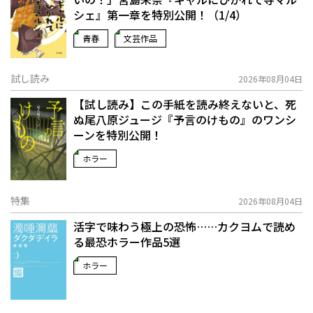
シェ』第一章を特別公開！（1/4）
青春
文芸作品
試し読み
2026年08月04日
【試し読み】この手紙を読み終えないと、死
ぬ――尾八原ジュージ『予言のけもの』のワンシ
ーンを特別公開！
ホラー
特集
2026年08月04日
活字で味わう極上の恐怖……カクヨムで読め
る最恐ホラー作品5選
ホラー