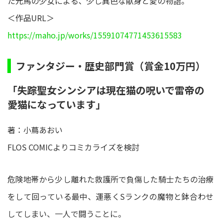
た元馬の少女による、少し異色な献身と愛の物語。
＜作品URL＞
https://maho.jp/works/15591074771453615583
ファンタジー・歴史部門賞（賞金10万円）
「失踪聖女シンシアは現在猫の呪いで雷帝の
愛猫になっています」
著：小蔦あおい
FLOS COMICよりコミカライズを検討
危険地帯から少し離れた救護所で負傷した騎士たちの治療
をして回っている最中、運悪くSランクの魔物と鉢合わせ
してしまい、一人で闘うことに。