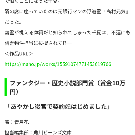
で働くことになった千夏。
隣の席に座っていたのは元銀行マンの浮遊霊『高村元気』
だった。
幽霊が視える体質だと知られてしまった千夏は、不運にも
幽霊物件担当に抜擢されて――!?
＜作品URL＞
https://maho.jp/works/15591074771453619766
ファンタジー・歴史小説部門賞（賞金10万
円）
「あやかし後宮で契約妃はじめました」
著：青月花
担当編集部：角川ビーンズ文庫