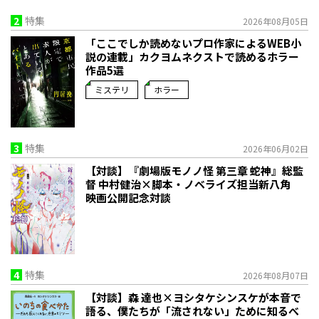
2
特集
2026年08月05日
「ここでしか読めないプロ作家によるWEB小
説の連載」――カクヨムネクストで読めるホラー
作品5選
ミステリ
ホラー
3
特集
2026年06月02日
【対談】『劇場版モノノ怪 第三章 蛇神』総監
督 中村健治×脚本・ノベライズ担当新八角
映画公開記念対談
4
特集
2026年08月07日
【対談】森 達也×ヨシタケシンスケが本音で
語る、僕たちが「流されない」ために知るべ