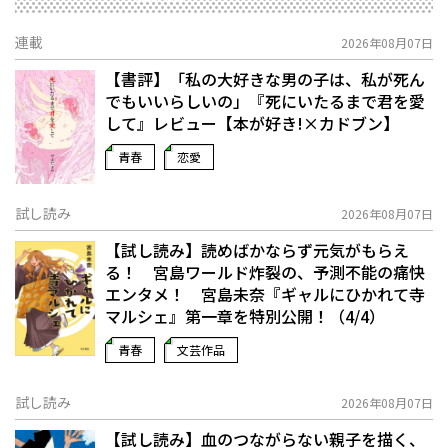
連載
2026年08月07日
【書評】「私の大好きな男の子は、私が死ん
でもいいらしいの」――『死にいたるまで君を愛
して』レビュー【本が好き!×カドブン】
青春
恋愛
試し読み
2026年08月07日
【試し読み】読めばかならず元気がもらえ
る！ 宮島ワールド炸裂の、予測不能の痛快
エンタメ！ 宮島未奈『ギャルにひかれて寺
マルシェ』第一章を特別公開！（4/4）
青春
文芸作品
試し読み
2026年08月07日
【試し読み】血のつながらない親子を描く、