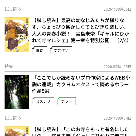
試し読み
2026年08月05日
【試し読み】最高の幼なじみたちが織りな
す、ちょっぴり懐かしくてとびきり楽しい、
大人の青春小説！ 宮島未奈『ギャルにひか
れて寺マルシェ』第一章を特別公開！（2/4）
青春
文芸作品
特集
2026年08月05日
「ここでしか読めないプロ作家によるWEB小
説の連載」――カクヨムネクストで読めるホラー
作品5選
ミステリ
ホラー
試し読み
2026年08月04日
【試し読み】「このお寺をもっと有名にした
いの！」宮島未奈『ギャルにひかれて寺マル