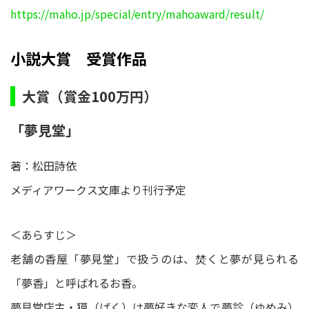
https://maho.jp/special/entry/mahoaward/result/
小説大賞 受賞作品
大賞（賞金100万円）
「夢見堂」
著：松田詩依
メディアワークス文庫より刊行予定
＜あらすじ＞
老舗の香屋「夢見堂」で扱うのは、焚くと夢が見られる
「夢香」と呼ばれるお香。
夢見堂店主・獏（ばく）は夢好きな変人で夢診（ゆめみ）