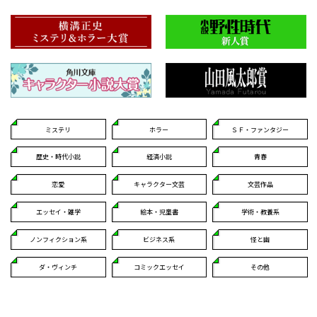
ミステリ
ホラー
ＳＦ・ファンタジー
歴史・時代小説
経済小説
青春
恋愛
キャラクター文芸
文芸作品
エッセイ・雑学
絵本・児童書
学術・教養系
ノンフィクション系
ビジネス系
怪と幽
ダ・ヴィンチ
コミックエッセイ
その他