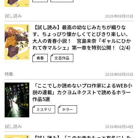
試し読み
2026年08月05日
【試し読み】最高の幼なじみたちが織りな
す、ちょっぴり懐かしくてとびきり楽しい、
大人の青春小説！ 宮島未奈『ギャルにひか
れて寺マルシェ』第一章を特別公開！（2/4）
青春
文芸作品
特集
2026年08月05日
「ここでしか読めないプロ作家によるWEB小
説の連載」――カクヨムネクストで読めるホラー
作品5選
ミステリ
ホラー
試し読み
2026年08月04日
【試し読み】「このお寺をもっと有名にした