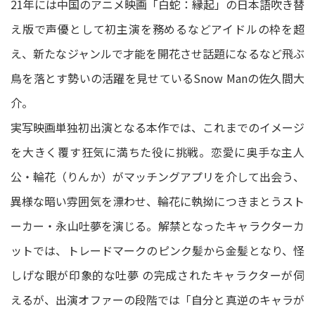
21年には中国のアニメ映画「白蛇：縁起」の日本語吹き替
え版で声優として初主演を務めるなどアイドルの枠を超
え、新たなジャンルで才能を開花させ話題になるなど飛ぶ
鳥を落とす勢いの活躍を見せているSnow Manの佐久間大
介。
実写映画単独初出演となる本作では、これまでのイメージ
を大きく覆す狂気に満ちた役に挑戦。恋愛に奥手な主人
公・輪花（りんか）がマッチングアプリを介して出会う、
異様な暗い雰囲気を漂わせ、輪花に執拗につきまとうスト
ーカー・永山吐夢を演じる。解禁となったキャラクターカ
ットでは、トレードマークのピンク髪から金髪となり、怪
しげな眼が印象的な吐夢 の完成されたキャラクターが伺
えるが、出演オファーの段階では「自分と真逆のキャラが