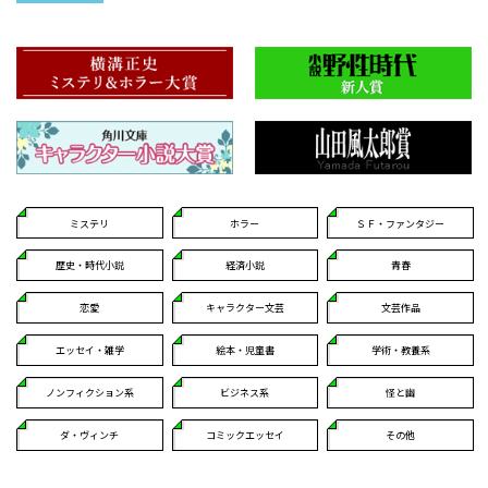
ミステリ
ホラー
ＳＦ・ファンタジー
歴史・時代小説
経済小説
青春
恋愛
キャラクター文芸
文芸作品
エッセイ・雑学
絵本・児童書
学術・教養系
ノンフィクション系
ビジネス系
怪と幽
ダ・ヴィンチ
コミックエッセイ
その他