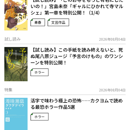
いの！」宮島未奈『ギャルにひかれて寺マル
シェ』第一章を特別公開！（1/4）
青春
文芸作品
試し読み
2026年08月04日
【試し読み】この手紙を読み終えないと、死
ぬ――尾八原ジュージ『予言のけもの』のワンシ
ーンを特別公開！
ホラー
特集
2026年08月04日
活字で味わう極上の恐怖……カクヨムで読め
る最恐ホラー作品5選
ホラー