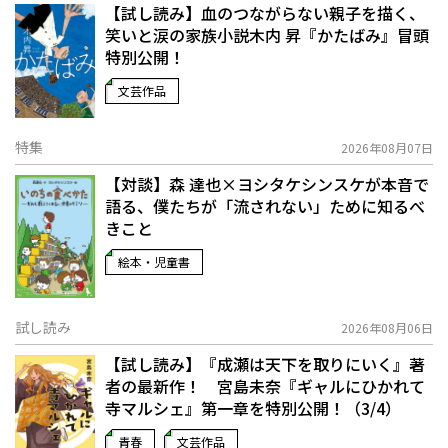
【試し読み】血のつながらない親子を描く、
笑いと涙の家族小説――木内 昇『かたばみ』冒頭
特別公開！
文芸作品
特集
2026年08月07日
【対談】森 達也×ヨシタケシンスケが本音で
語る、僕たちが「流されない」ために知るべ
きこと
絵本・児童書
試し読み
2026年08月06日
【試し読み】『成瀬は天下を取りにいく』著
者の最新作！ 宮島未奈『ギャルにひかれて
寺マルシェ』第一章を特別公開！（3/4）
青春
文芸作品