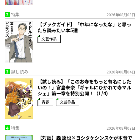
2
特集
2026年08月03日
【ブックガイド】「中年になったな」と思っ
たら読みたい本5選
文芸作品
3
試し読み
2026年08月04日
【試し読み】「このお寺をもっと有名にした
いの！」宮島未奈『ギャルにひかれて寺マル
シェ』第一章を特別公開！（1/4）
青春
文芸作品
4
特集
2026年08月07日
【対談】森 達也×ヨシタケシンスケが本音で