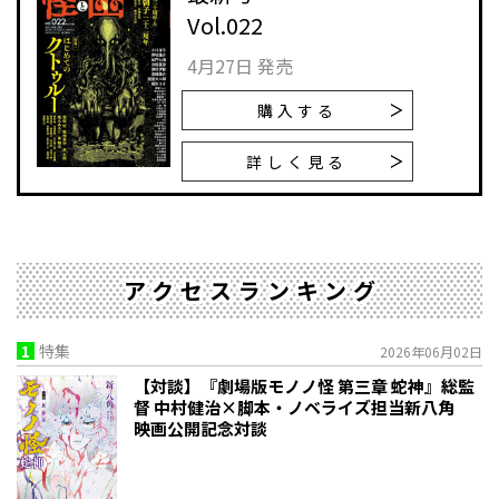
Vol.022
4月27日 発売
購入する
詳しく見る
アクセスランキング
1
特集
2026年06月02日
【対談】『劇場版モノノ怪 第三章 蛇神』総監
督 中村健治×脚本・ノベライズ担当新八角
映画公開記念対談