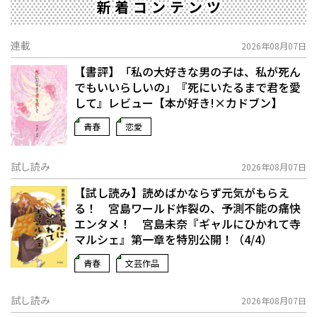
新着コンテンツ
連載
2026年08月07日
【書評】「私の大好きな男の子は、私が死ん
でもいいらしいの」――『死にいたるまで君を愛
して』レビュー【本が好き!×カドブン】
青春
恋愛
試し読み
2026年08月07日
【試し読み】読めばかならず元気がもらえ
る！ 宮島ワールド炸裂の、予測不能の痛快
エンタメ！ 宮島未奈『ギャルにひかれて寺
マルシェ』第一章を特別公開！（4/4）
青春
文芸作品
試し読み
2026年08月07日