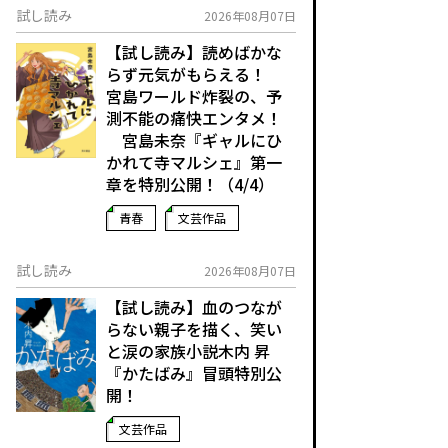
試し読み
2026年08月07日
【試し読み】読めばかな
らず元気がもらえる！
宮島ワールド炸裂の、予
測不能の痛快エンタメ！
宮島未奈『ギャルにひ
かれて寺マルシェ』第一
章を特別公開！（4/4）
青春
文芸作品
試し読み
2026年08月07日
【試し読み】血のつなが
らない親子を描く、笑い
と涙の家族小説――木内 昇
『かたばみ』冒頭特別公
開！
文芸作品