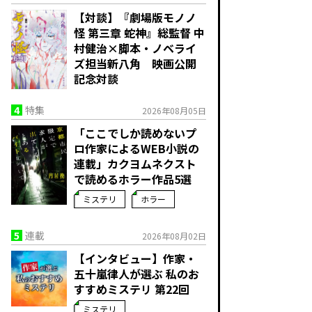
【対談】『劇場版モノノ
怪 第三章 蛇神』総監督 中
村健治×脚本・ノベライ
ズ担当新八角 映画公開
記念対談
4
特集
2026年08月05日
「ここでしか読めないプ
ロ作家によるWEB小説の
連載」――カクヨムネクスト
で読めるホラー作品5選
ミステリ
ホラー
5
連載
2026年08月02日
【インタビュー】作家・
五十嵐律人が選ぶ 私のお
すすめミステリ 第22回
ミステリ