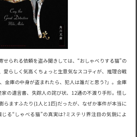
寄せられる依頼を盗み聞きしては、“おしゃべりする猫”の
、愛らしく気高くちょっと生意気なスコティが、推理合戦
、金庫の中身が盗まれたら、犯人は誰だと思う?」。金庫
産家の遺言書、失踪人の詫び状、12通の不渡り手形。怪し
らますふたり(1人と1匹)だったが、なぜか事件が本当に
じる“しゃべる猫”の真実は?ミステリ界注目の気鋭によ