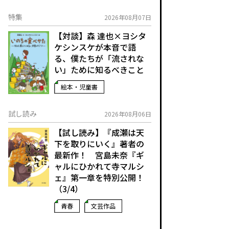
特集
2026年08月07日
【対談】森 達也×ヨシタ
ケシンスケが本音で語
る、僕たちが「流されな
い」ために知るべきこと
絵本・児童書
試し読み
2026年08月06日
【試し読み】『成瀬は天
下を取りにいく』著者の
最新作！ 宮島未奈『ギ
ャルにひかれて寺マルシ
ェ』第一章を特別公開！
（3/4）
青春
文芸作品