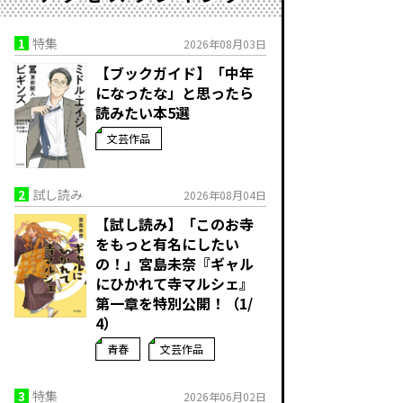
1
特集
2026年08月03日
【ブックガイド】「中年
になったな」と思ったら
読みたい本5選
文芸作品
2
試し読み
2026年08月04日
【試し読み】「このお寺
をもっと有名にしたい
の！」宮島未奈『ギャル
にひかれて寺マルシェ』
第一章を特別公開！（1/
4）
青春
文芸作品
3
特集
2026年06月02日