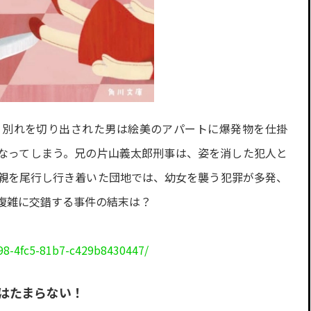
。別れを切り出された男は絵美のアパートに爆発物を仕掛
なってしまう。兄の片山義太郎刑事は、姿を消した犯人と
親を尾行し行き着いた団地では、幼女を襲う犯罪が多発、
複雑に交錯する事件の結末は？
198-4fc5-81b7-c429b8430447/
はたまらない！