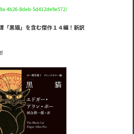
6f9a-4b26-8deb-5d412de9e572/
讐譚「黒猫」を含む傑作１４編！新訳
郎