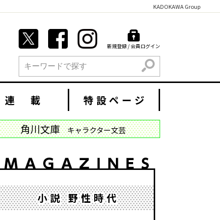
KADOKAWA Group
新規登録 / 会員ログイン
検索
連 載
特設ページ
角川文庫
キャラクター文芸
小説 野性時代