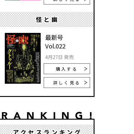
怪と幽
最新号
Vol.022
4月27日 発売
購入する
詳しく見る
アクセスランキング