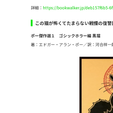
詳細：
https://bookwalker.jp/deb157f6b5-
この猫が怖くてたまらない――戦慄の復
ポー傑作選１ ゴシックホラー編 黒猫
著：エドガー・アラン・ポー／訳：河合祥一