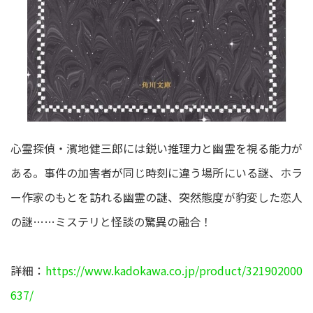
心霊探偵・濱地健三郎には鋭い推理力と幽霊を視る能力が
ある。事件の加害者が同じ時刻に違う場所にいる謎、ホラ
ー作家のもとを訪れる幽霊の謎、突然態度が豹変した恋人
の謎……ミステリと怪談の驚異の融合！
詳細：
https://www.kadokawa.co.jp/product/321902000
637/