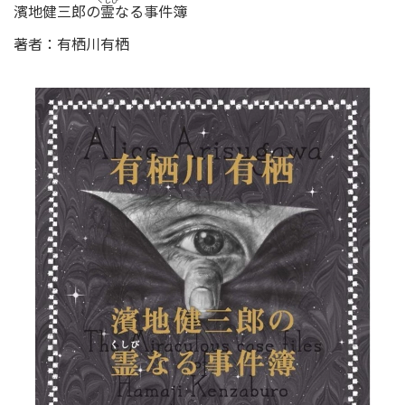
くしび
濱地健三郎の
なる事件簿
霊
著者：有栖川有栖