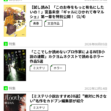
【試し読み】「このお寺をもっと有名にした
いの！」宮島未奈『ギャルにひかれて寺マル
シェ』第一章を特別公開！（1/4）
青春
文芸作品
3
特集
2026年08月05日
「ここでしか読めないプロ作家によるWEB小
説の連載」――カクヨムネクストで読めるホラー
作品5選
ミステリ
ホラー
4
特集
2022年12月14日
【ミステリ小説おすすめ30選】"絶対に外さな
い"名作をカドブン編集部が紹介
ミステリ