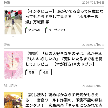
特集
2026年08月08日
【インタビュー】 あがいてる姿って何歳にな
ってもキラキラして見える 『ホルモー燦
燦』万城目 学
文芸作品
ダ・ヴィンチ
連載
2026年08月07日
【書評】「私の大好きな男の子は、私が死ん
でもいいらしいの」――『死にいたるまで君を愛
して』レビュー【本が好き!×カドブン】
青春
恋愛
試し読み
2026年08月07日
【試し読み】読めばかならず元気がもらえ
る！ 宮島ワールド炸裂の、予測不能の痛快
エンタメ！ 宮島未奈『ギャルにひかれて寺