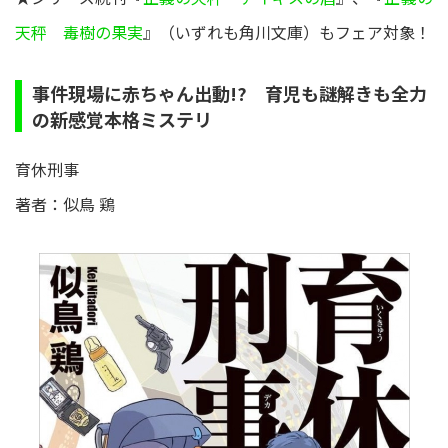
天秤 毒樹の果実
』（いずれも角川文庫）もフェア対象！
事件現場に赤ちゃん出動!? 育児も謎解きも全力
の新感覚本格ミステリ
育休刑事
著者：似鳥 鶏