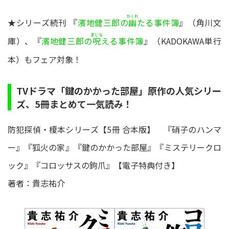
かくれ
★シリーズ続刊 『
濱地健三郎の
たる事件簿
』（角川文
幽
まじな
庫）、『
濱地健三郎の
える事件簿
』（KADOKAWA単行
呪
本）もフェア対象！
TVドラマ「鍵のかかった部屋」原作の人気シリー
ズ、5冊まとめて一気読み！
防犯探偵・榎本シリーズ【5冊 合本版】 『硝子のハンマ
ー』『狐火の家』『鍵のかかった部屋』『ミステリークロ
ック』『コロッサスの鉤爪』【電子特典付き】
著者：貴志祐介