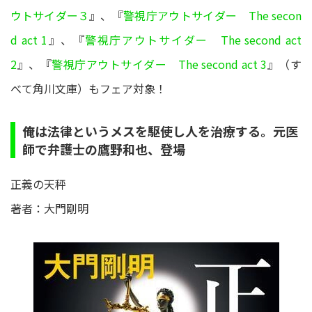
ウトサイダー３
』、『
警視庁アウトサイダー The secon
d act 1
』、『
警視庁アウトサイダー The second act
2
』、『
警視庁アウトサイダー The second act 3
』（す
べて角川文庫）もフェア対象！
俺は法律というメスを駆使し人を治療する。元医
師で弁護士の鷹野和也、登場
正義の天秤
著者：大門剛明