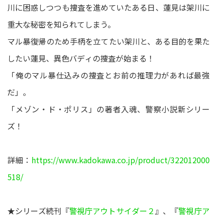
川に困惑しつつも捜査を進めていたある日、蓮見は架川に
重大な秘密を知られてしまう。
マル暴復帰のため手柄を立てたい架川と、ある目的を果た
したい蓮見、異色バディの捜査が始まる！
「俺のマル暴仕込みの捜査とお前の推理力があれば最強
だ」。
「メゾン・ド・ポリス」の著者入魂、警察小説新シリー
ズ！
詳細：
https://www.kadokawa.co.jp/product/322012000
518/
★シリーズ続刊『
警視庁アウトサイダー２
』、『
警視庁ア