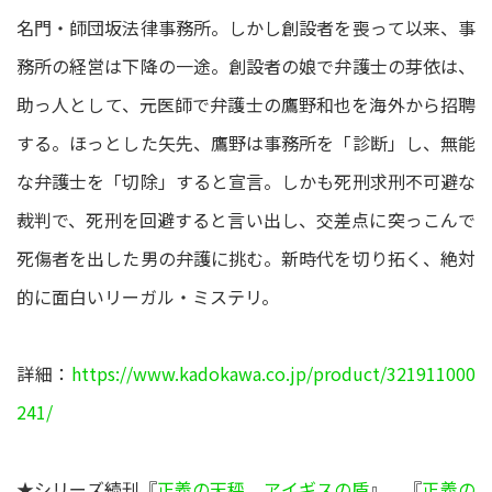
名門・師団坂法律事務所。しかし創設者を喪って以来、事
務所の経営は下降の一途。創設者の娘で弁護士の芽依は、
助っ人として、元医師で弁護士の鷹野和也を海外から招聘
する。ほっとした矢先、鷹野は事務所を「診断」し、無能
な弁護士を「切除」すると宣言。しかも死刑求刑不可避な
裁判で、死刑を回避すると言い出し、交差点に突っこんで
死傷者を出した男の弁護に挑む。新時代を切り拓く、絶対
的に面白いリーガル・ミステリ。
詳細：
https://www.kadokawa.co.jp/product/321911000
241/
★シリーズ続刊『
正義の天秤 アイギスの盾
』、『
正義の