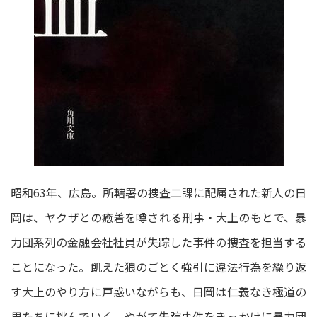
昭和63年、広島。所轄署の捜査二課に配属された新人の日
岡は、ヤクザとの癒着を噂される刑事・大上のもとで、暴
力団系列の金融会社社員が失踪した事件の捜査を担当する
ことになった。飢えた狼のごとく強引に違法行為を繰り返
す大上のやり方に戸惑いながらも、日岡は仁義なき極道の
男たちに挑んでいく。やがて失踪事件をきっかけに暴力団