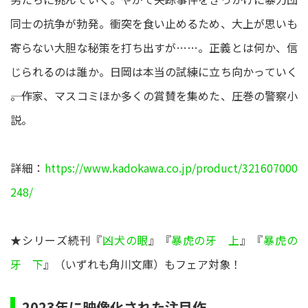
同士の抗争が勃発。衝突を食い止めるため、大上が思いも
寄らない大胆な秘策を打ち出すが……。正義とは何か、信
じられるのは誰か。日岡は本当の試練に立ち向かっていく
――。作家、マスコミほか多くの賞賛を集めた、圧巻の警察小
説。
詳細：
https://www.kadokawa.co.jp/product/321607000
248/
★シリーズ続刊『
凶犬の眼
』『
暴虎の牙 上
』『
暴虎の
牙 下
』（いずれも角川文庫）もフェア対象！
2023年に映像化された注目作