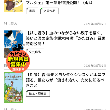
マルシェ』第一章を特別公開！（4/4）
青春
文芸作品
試し読み
2026年08月07日
【試し読み】血のつながらない親子を描く、
笑いと涙の家族小説――木内 昇『かたばみ』冒頭
特別公開！
文芸作品
特集
2026年08月07日
【対談】森 達也×ヨシタケシンスケが本音で
語る、僕たちが「流されない」ために知るべ
きこと
絵本・児童書
試し読み
2026年08月06日