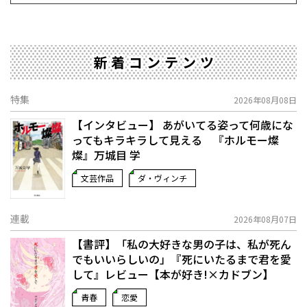
新着コンテンツ
特集
2026年08月08日
【インタビュー】 あがいてる姿って何歳にな
ってもキラキラして見える 『ホルモー燦
燦』万城目 学
文芸作品
ダ・ヴィンチ
連載
2026年08月07日
【書評】「私の大好きな男の子は、私が死ん
でもいいらしいの」――『死にいたるまで君を愛
して』レビュー【本が好き!×カドブン】
青春
恋愛