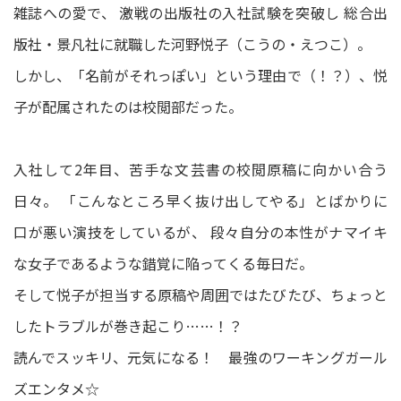
雑誌への愛で、 激戦の出版社の入社試験を突破し 総合出
版社・景凡社に就職した河野悦子（こうの・えつこ）。
しかし、「名前がそれっぽい」という理由で（！？）、悦
子が配属されたのは校閲部だった。
入社して2年目、苦手な文芸書の校閲原稿に向かい合う
日々。 「こんなところ早く抜け出してやる」とばかりに
口が悪い演技をしているが、 段々自分の本性がナマイキ
な女子であるような錯覚に陥ってくる毎日だ。
そして悦子が担当する原稿や周囲ではたびたび、ちょっと
したトラブルが巻き起こり……！？
読んでスッキリ、元気になる！ 最強のワーキングガール
ズエンタメ☆