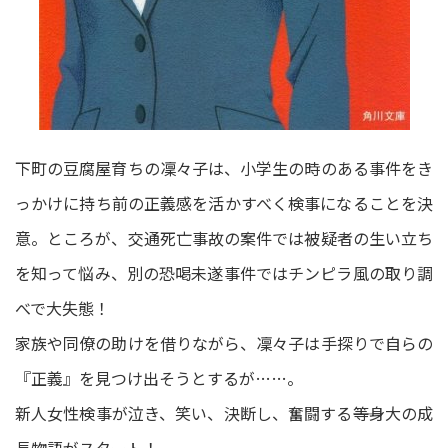
下町の豆腐屋育ちの凜々子は、小学生の時のある事件をき
っかけに持ち前の正義感を活かすべく検事になることを決
意。ところが、交通死亡事故の案件では被疑者の生い立ち
を知って悩み、別の恐喝未遂事件ではチンピラ風の取り調
べで大失態！
家族や同僚の助けを借りながら、凜々子は手探りで自らの
『正義』を見つけ出そうとするが……。
新人女性検事が泣き、笑い、決断し、奮闘する――等身大の成