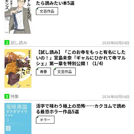
たら読みたい本5選
文芸作品
2
試し読み
2026年08月04日
【試し読み】「このお寺をもっと有名にした
いの！」宮島未奈『ギャルにひかれて寺マル
シェ』第一章を特別公開！（1/4）
青春
文芸作品
3
特集
2026年08月04日
活字で味わう極上の恐怖……カクヨムで読め
る最恐ホラー作品5選
ホラー