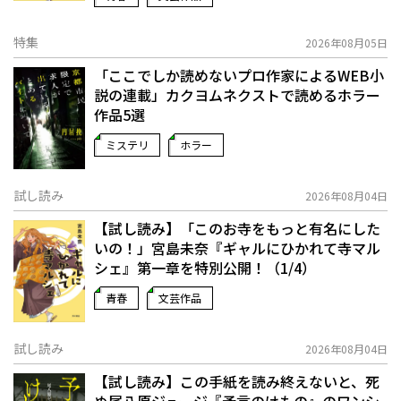
特集
2026年08月05日
「ここでしか読めないプロ作家によるWEB小
説の連載」――カクヨムネクストで読めるホラー
作品5選
ミステリ
ホラー
試し読み
2026年08月04日
【試し読み】「このお寺をもっと有名にした
いの！」宮島未奈『ギャルにひかれて寺マル
シェ』第一章を特別公開！（1/4）
青春
文芸作品
試し読み
2026年08月04日
【試し読み】この手紙を読み終えないと、死