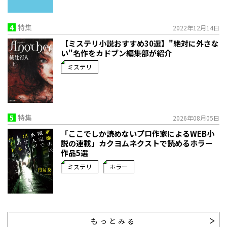
4
特集
2022年12月14日
【ミステリ小説おすすめ30選】"絶対に外さな
い"名作をカドブン編集部が紹介
ミステリ
5
特集
2026年08月05日
「ここでしか読めないプロ作家によるWEB小
説の連載」――カクヨムネクストで読めるホラー
作品5選
ミステリ
ホラー
もっとみる