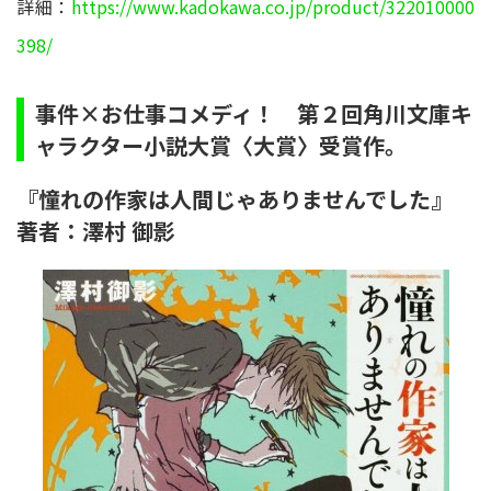
詳細：
https://www.kadokawa.co.jp/product/322010000
398/
事件×お仕事コメディ！ 第２回角川文庫キ
ャラクター小説大賞〈大賞〉受賞作。
『憧れの作家は人間じゃありませんでした』
著者：澤村 御影