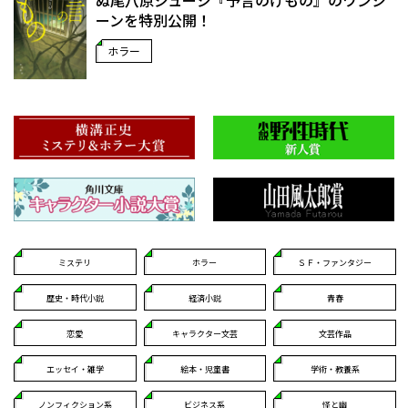
ぬ――尾八原ジュージ『予言のけもの』のワンシ
ーンを特別公開！
ホラー
ミステリ
ホラー
ＳＦ・ファンタジー
歴史・時代小説
経済小説
青春
恋愛
キャラクター文芸
文芸作品
エッセイ・雑学
絵本・児童書
学術・教養系
ノンフィクション系
ビジネス系
怪と幽