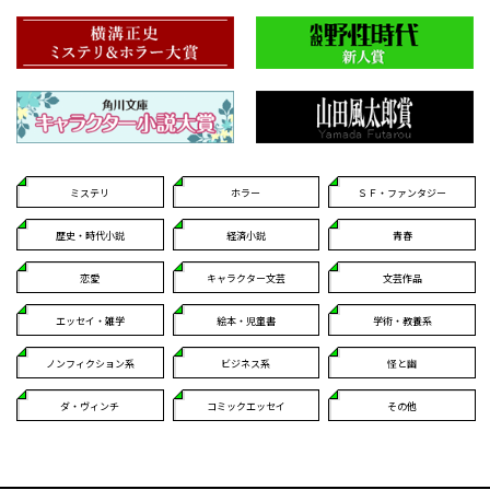
ミステリ
ホラー
ＳＦ・ファンタジー
歴史・時代小説
経済小説
青春
恋愛
キャラクター文芸
文芸作品
エッセイ・雑学
絵本・児童書
学術・教養系
ノンフィクション系
ビジネス系
怪と幽
ダ・ヴィンチ
コミックエッセイ
その他