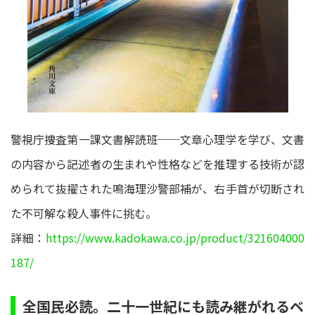
警視庁捜査第一課文書解読班──文章心理学を学び、文書
の内容から記述者の生まれや性格などを推理する技術が認
められて抜擢された鳴海理沙警部補が、右手首が切断され
た不可解な殺人事件に挑む。
詳細：
https://www.kadokawa.co.jp/product/321604000
187/
全国民必読。二十一世紀にも読み継がれるベ