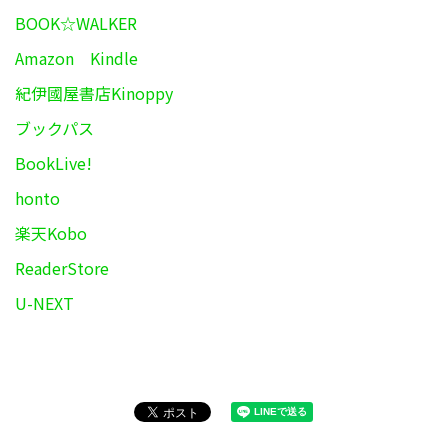
BOOK☆WALKER
Amazon Kindle
紀伊國屋書店Kinoppy
ブックパス
BookLive!
honto
楽天Kobo
ReaderStore
U-NEXT