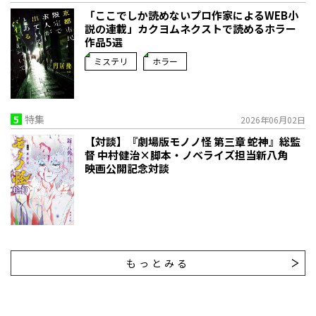
「ここでしか読めないプロ作家によるWEB小
説の連載」――カクヨムネクストで読めるホラー
作品5選
ミステリ
ホラー
5
特集
2026年06月02日
【対談】『劇場版モノノ怪 第三章 蛇神』総監
督 中村健治×脚本・ノベライズ担当新八角
映画公開記念対談
もっとみる