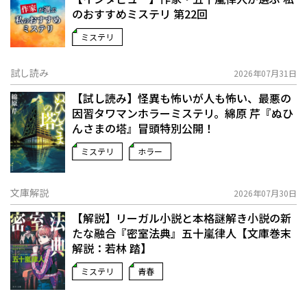
のおすすめミステリ 第22回
ミステリ
試し読み
2026年07月31日
【試し読み】怪異も怖いが人も怖い、最悪の
因習タワマンホラーミステリ。綿原 芹『ぬひ
んさまの塔』冒頭特別公開！
ミステリ
ホラー
文庫解説
2026年07月30日
【解説】リーガル小説と本格謎解き小説の新
たな融合――『密室法典』五十嵐律人【文庫巻末
解説：若林 踏】
ミステリ
青春