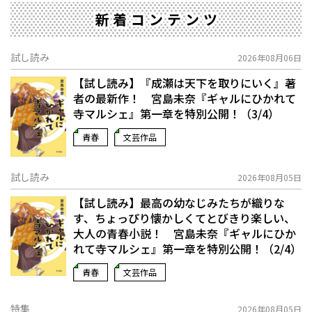
新着コンテンツ
試し読み
2026年08月06日
【試し読み】『成瀬は天下を取りにいく』著
者の最新作！ 宮島未奈『ギャルにひかれて
寺マルシェ』第一章を特別公開！（3/4）
青春
文芸作品
試し読み
2026年08月05日
【試し読み】最高の幼なじみたちが織りな
す、ちょっぴり懐かしくてとびきり楽しい、
大人の青春小説！ 宮島未奈『ギャルにひか
れて寺マルシェ』第一章を特別公開！（2/4）
青春
文芸作品
特集
2026年08月05日