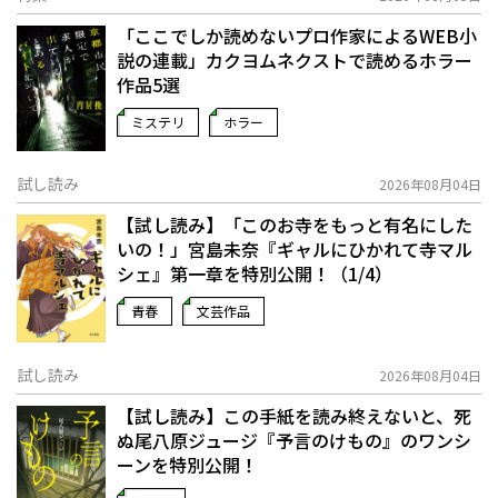
「ここでしか読めないプロ作家によるWEB小
説の連載」――カクヨムネクストで読めるホラー
作品5選
ミステリ
ホラー
試し読み
2026年08月04日
【試し読み】「このお寺をもっと有名にした
いの！」宮島未奈『ギャルにひかれて寺マル
シェ』第一章を特別公開！（1/4）
青春
文芸作品
試し読み
2026年08月04日
【試し読み】この手紙を読み終えないと、死
ぬ――尾八原ジュージ『予言のけもの』のワンシ
ーンを特別公開！