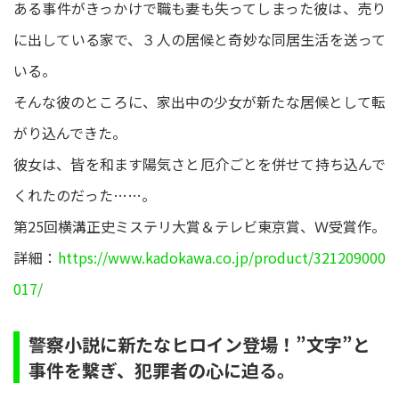
ある事件がきっかけで職も妻も失ってしまった彼は、売り
に出している家で、３人の居候と奇妙な同居生活を送って
いる。
そんな彼のところに、家出中の少女が新たな居候として転
がり込んできた。
彼女は、皆を和ます陽気さと厄介ごとを併せて持ち込んで
くれたのだった……。
第25回横溝正史ミステリ大賞＆テレビ東京賞、Ｗ受賞作。
詳細：
https://www.kadokawa.co.jp/product/321209000
017/
警察小説に新たなヒロイン登場！”文字”と
事件を繋ぎ、犯罪者の心に迫る。