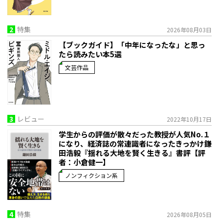
2
特集
2026年08月03日
【ブックガイド】「中年になったな」と思っ
たら読みたい本5選
文芸作品
3
レビュー
2022年10月17日
学生からの評価が散々だった教授が人気No.１
になり、経済誌の常連識者になったきっかけ――鎌
田浩毅『揺れる大地を賢く生きる』書評【評
者：小倉健一】
ノンフィクション系
4
特集
2026年08月05日