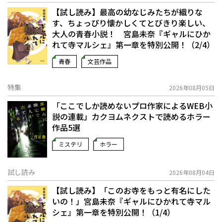
【試し読み】最高の幼なじみたちが織りな
す、ちょっぴり懐かしくてとびきり楽しい、
大人の青春小説！ 宮島未奈『ギャルにひか
れて寺マルシェ』第一章を特別公開！（2/4）
青春
文芸作品
特集
2026年08月05日
「ここでしか読めないプロ作家によるWEB小
説の連載」――カクヨムネクストで読めるホラー
作品5選
ミステリ
ホラー
試し読み
2026年08月04日
【試し読み】「このお寺をもっと有名にした
いの！」宮島未奈『ギャルにひかれて寺マル
シェ』第一章を特別公開！（1/4）