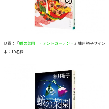
Ｄ賞：『
蟻の菜園 ‐アントガーデン‐
』柚月裕子サイン
本：10名様