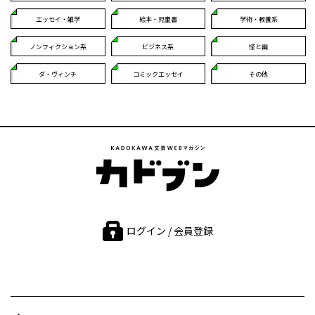
エッセイ・雑学
絵本・児童書
学術・教養系
ノンフィクション系
ビジネス系
怪と幽
ダ・ヴィンチ
コミックエッセイ
その他
ログイン / 会員登録