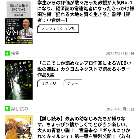
学生からの評価が散々だった教授が人気No.１
になり、経済誌の常連識者になったきっかけ――鎌
田浩毅『揺れる大地を賢く生きる』書評【評
者：小倉健一】
ノンフィクション系
4
特集
2026年08月05日
「ここでしか読めないプロ作家によるWEB小
説の連載」――カクヨムネクストで読めるホラー
作品5選
ミステリ
ホラー
5
試し読み
2026年08月05日
【試し読み】最高の幼なじみたちが織りな
す、ちょっぴり懐かしくてとびきり楽しい、
大人の青春小説！ 宮島未奈『ギャルにひか
れて寺マルシェ』第一章を特別公開！（2/4）