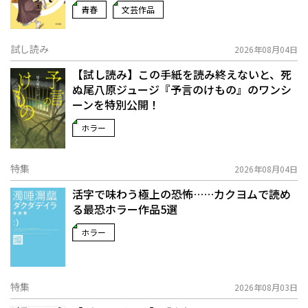
青春
文芸作品
試し読み
2026年08月04日
【試し読み】この手紙を読み終えないと、死
ぬ――尾八原ジュージ『予言のけもの』のワンシ
ーンを特別公開！
ホラー
特集
2026年08月04日
活字で味わう極上の恐怖……カクヨムで読め
る最恐ホラー作品5選
ホラー
特集
2026年08月03日