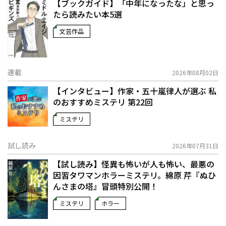
【ブックガイド】「中年になったな」と思っ
たら読みたい本5選
文芸作品
連載
2026年08月02日
【インタビュー】作家・五十嵐律人が選ぶ 私
のおすすめミステリ 第22回
ミステリ
試し読み
2026年07月31日
【試し読み】怪異も怖いが人も怖い、最悪の
因習タワマンホラーミステリ。綿原 芹『ぬひ
んさまの塔』冒頭特別公開！
ミステリ
ホラー