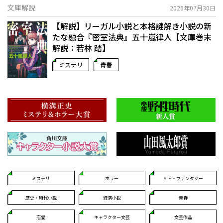
文庫解説
2026年07月30日
【解説】リーガル小説と本格謎解き小説の新
たな融合――『密室法典』五十嵐律人【文庫巻末
解説：若林 踏】
ミステリ
青春
ミステリ
ホラー
ＳＦ・ファンタジー
歴史・時代小説
経済小説
青春
恋愛
キャラクター文芸
文芸作品