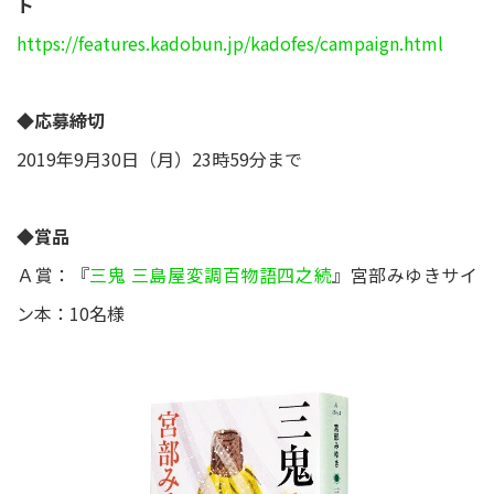
ト
https://features.kadobun.jp/kadofes/campaign.html
◆応募締切
2019年9月30日（月）23時59分まで
◆賞品
Ａ賞：『
三鬼 三島屋変調百物語四之続
』宮部みゆきサイ
ン本：10名様