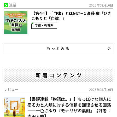
5
連載
2026年08月10日
【第4回】「自律」とは何か−１――斎藤 環『ひき
こもりと「自律」』
学術・教養系
もっとみる
新着コンテンツ
レビュー
2026年08月10日
【書評連載「物語は。」】ちっぽけな個人に
宿る力と人類に対する信頼を回復させる回路
——一色さゆり『モナリザの裏側』【評者：
吉田大助】