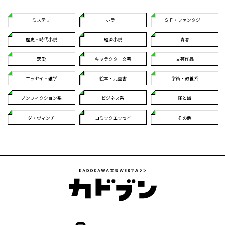
ミステリ
ホラー
ＳＦ・ファンタジー
歴史・時代小説
経済小説
青春
恋愛
キャラクター文芸
文芸作品
エッセイ・雑学
絵本・児童書
学術・教養系
ノンフィクション系
ビジネス系
怪と幽
ダ・ヴィンチ
コミックエッセイ
その他