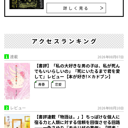
詳しく見る
アクセスランキング
1
連載
2026年08月07日
【書評】「私の大好きな男の子は、私が死ん
でもいいらしいの」――『死にいたるまで君を愛
して』レビュー【本が好き!×カドブン】
青春
恋愛
2
レビュー
2026年08月10日
【書評連載「物語は。」】ちっぽけな個人に
宿る力と人類に対する信頼を回復させる回路
——一色さゆり『モナリザの裏側』【評者：