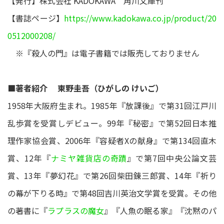
【発⾏】株式会社 KADOKAWA 角川文庫刊
【書誌ページ】
https://www.kadokawa.co.jp/product/20
0512000208/
※『殺人の門』は電子書籍では販売しておりません
■著者紹介 東野圭吾（ひがしの けいご）
1958年大阪府生まれ。1985年『放課後』で第31回江戸川
乱歩賞を受賞しデビュー。99年『秘密』で第52回日本推
理作家協会賞、2006年『容疑者Xの献身』で第134回直木
賞、12年『
ナミヤ雑貨店の奇蹟
』で第7回中央公論文芸
賞、13年『夢幻花』で第26回柴田錬三郎賞、14年『祈り
の幕が下りる時』で第48回吉川英治文学賞を受賞。その他
の著書に『
ラプラスの魔女
』『人魚の眠る家』『沈黙のパ