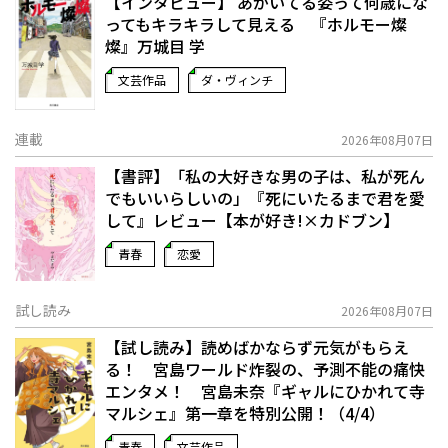
【インタビュー】 あがいてる姿って何歳にな
ってもキラキラして見える 『ホルモー燦
燦』万城目 学
文芸作品
ダ・ヴィンチ
連載
2026年08月07日
【書評】「私の大好きな男の子は、私が死ん
でもいいらしいの」――『死にいたるまで君を愛
して』レビュー【本が好き!×カドブン】
青春
恋愛
試し読み
2026年08月07日
【試し読み】読めばかならず元気がもらえ
る！ 宮島ワールド炸裂の、予測不能の痛快
エンタメ！ 宮島未奈『ギャルにひかれて寺
マルシェ』第一章を特別公開！（4/4）
青春
文芸作品