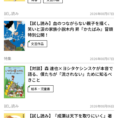
試し読み
2026年08月07日
【試し読み】血のつながらない親子を描く、
笑いと涙の家族小説――木内 昇『かたばみ』冒頭
特別公開！
文芸作品
特集
2026年08月07日
【対談】森 達也×ヨシタケシンスケが本音で
語る、僕たちが「流されない」ために知るべ
きこと
絵本・児童書
試し読み
2026年08月06日
【試し読み】『成瀬は天下を取りにいく』著