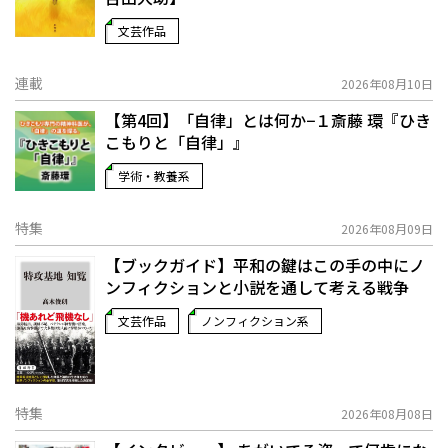
文芸作品
連載
2026年08月10日
【第4回】「自律」とは何か−１――斎藤 環『ひき
こもりと「自律」』
学術・教養系
特集
2026年08月09日
【ブックガイド】平和の鍵はこの手の中に――ノ
ンフィクションと小説を通して考える戦争
文芸作品
ノンフィクション系
特集
2026年08月08日