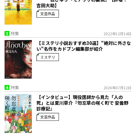
吉田大助】
文芸作品
3
特集
2022年12月14日
【ミステリ小説おすすめ30選】"絶対に外さな
い"名作をカドブン編集部が紹介
ミステリ
4
特集
2026年07月12日
【インタビュー】現役医師から見た「人の
死」とは――夏川草介『勿忘草の咲く町で 安曇野
診療記』
文芸作品