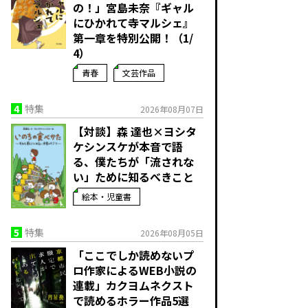
の！」宮島未奈『ギャル
にひかれて寺マルシェ』
第一章を特別公開！（1/
4）
青春
文芸作品
4
特集
2026年08月07日
【対談】森 達也×ヨシタ
ケシンスケが本音で語
る、僕たちが「流されな
い」ために知るべきこと
絵本・児童書
5
特集
2026年08月05日
「ここでしか読めないプ
ロ作家によるWEB小説の
連載」――カクヨムネクスト
で読めるホラー作品5選