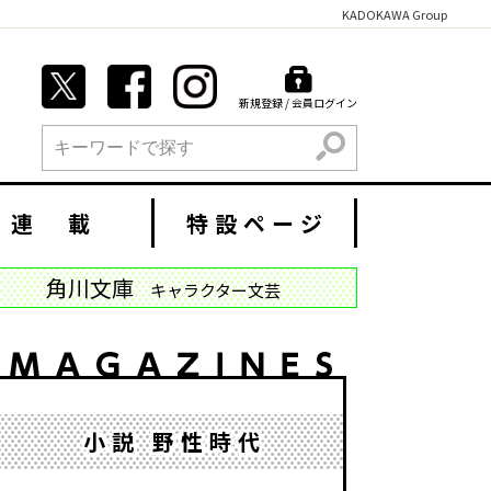
KADOKAWA Group
新規登録 / 会員ログイン
検索
連 載
特設ページ
角川文庫
キャラクター文芸
小説 野性時代