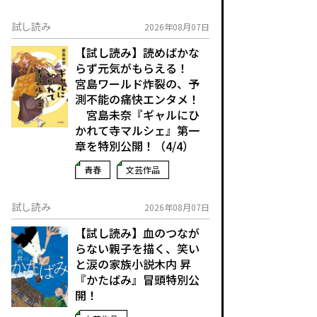
試し読み
2026年08月07日
【試し読み】読めばかな
らず元気がもらえる！
宮島ワールド炸裂の、予
測不能の痛快エンタメ！
宮島未奈『ギャルにひ
かれて寺マルシェ』第一
章を特別公開！（4/4）
青春
文芸作品
試し読み
2026年08月07日
【試し読み】血のつなが
らない親子を描く、笑い
と涙の家族小説――木内 昇
『かたばみ』冒頭特別公
開！