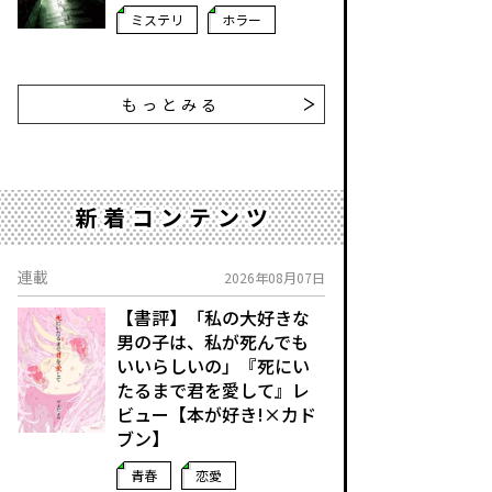
ミステリ
ホラー
もっとみる
新着コンテンツ
連載
2026年08月07日
【書評】「私の大好きな
男の子は、私が死んでも
いいらしいの」――『死にい
たるまで君を愛して』レ
ビュー【本が好き!×カド
ブン】
青春
恋愛