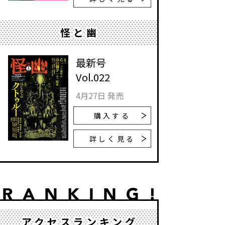
怪と幽
最新号
Vol.022
4月27日 発売
購入する
詳しく見る
アクセスランキング