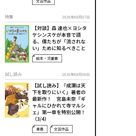
文芸作品
特集
2026年08月07日
【対談】森 達也×ヨシタ
ケシンスケが本音で語
る、僕たちが「流されな
い」ために知るべきこと
絵本・児童書
試し読み
2026年08月06日
【試し読み】『成瀬は天
下を取りにいく』著者の
最新作！ 宮島未奈『ギ
ャルにひかれて寺マルシ
ェ』第一章を特別公開！
（3/4）
青春
文芸作品