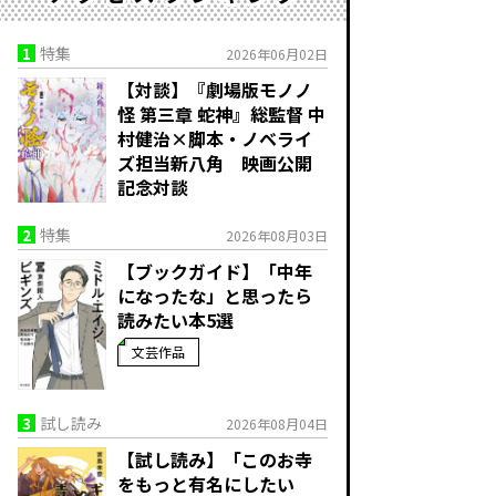
1
特集
2026年06月02日
【対談】『劇場版モノノ
怪 第三章 蛇神』総監督 中
村健治×脚本・ノベライ
ズ担当新八角 映画公開
記念対談
2
特集
2026年08月03日
【ブックガイド】「中年
になったな」と思ったら
読みたい本5選
文芸作品
3
試し読み
2026年08月04日
【試し読み】「このお寺
をもっと有名にしたい