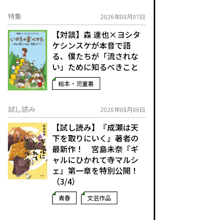
特集
2026年08月07日
【対談】森 達也×ヨシタ
ケシンスケが本音で語
る、僕たちが「流されな
い」ために知るべきこと
絵本・児童書
試し読み
2026年08月06日
【試し読み】『成瀬は天
下を取りにいく』著者の
最新作！ 宮島未奈『ギ
ャルにひかれて寺マルシ
ェ』第一章を特別公開！
（3/4）
青春
文芸作品