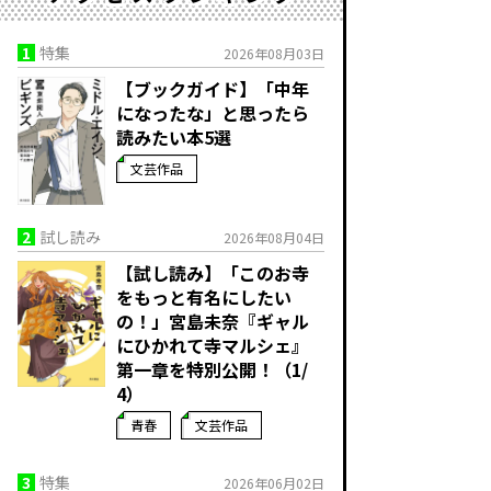
1
特集
2026年08月03日
【ブックガイド】「中年
になったな」と思ったら
読みたい本5選
文芸作品
2
試し読み
2026年08月04日
【試し読み】「このお寺
をもっと有名にしたい
の！」宮島未奈『ギャル
にひかれて寺マルシェ』
第一章を特別公開！（1/
4）
青春
文芸作品
3
特集
2026年06月02日