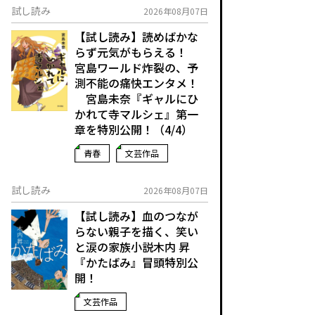
試し読み
2026年08月07日
【試し読み】読めばかな
らず元気がもらえる！
宮島ワールド炸裂の、予
測不能の痛快エンタメ！
宮島未奈『ギャルにひ
かれて寺マルシェ』第一
章を特別公開！（4/4）
青春
文芸作品
試し読み
2026年08月07日
【試し読み】血のつなが
らない親子を描く、笑い
と涙の家族小説――木内 昇
『かたばみ』冒頭特別公
開！
文芸作品