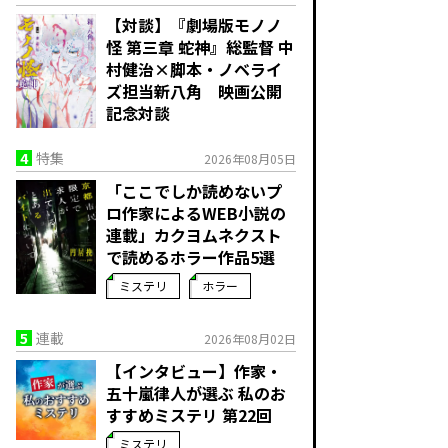
【対談】『劇場版モノノ
怪 第三章 蛇神』総監督 中
村健治×脚本・ノベライ
ズ担当新八角 映画公開
記念対談
4
特集
2026年08月05日
「ここでしか読めないプ
ロ作家によるWEB小説の
連載」――カクヨムネクスト
で読めるホラー作品5選
ミステリ
ホラー
5
連載
2026年08月02日
【インタビュー】作家・
五十嵐律人が選ぶ 私のお
すすめミステリ 第22回
ミステリ