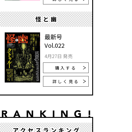
怪と幽
最新号
Vol.022
4月27日 発売
購入する
詳しく見る
アクセスランキング