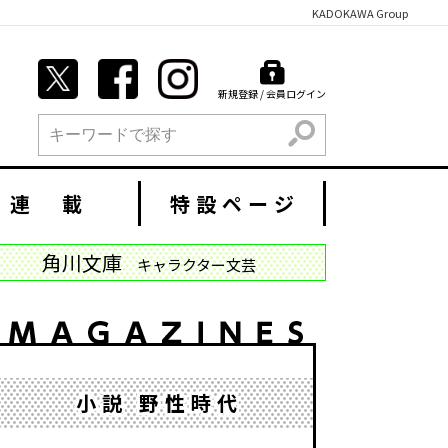
KADOKAWA Group
新規登録 / 会員ログイン
検索
連 載
特設ページ
角川文庫
キャラクター文芸
小説 野性時代