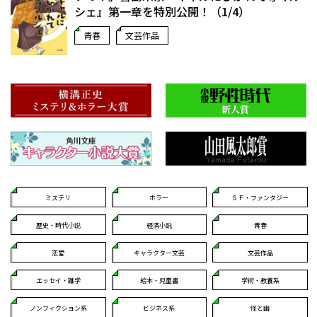
シェ』第一章を特別公開！（1/4）
青春
文芸作品
ミステリ
ホラー
ＳＦ・ファンタジー
歴史・時代小説
経済小説
青春
恋愛
キャラクター文芸
文芸作品
エッセイ・雑学
絵本・児童書
学術・教養系
ノンフィクション系
ビジネス系
怪と幽