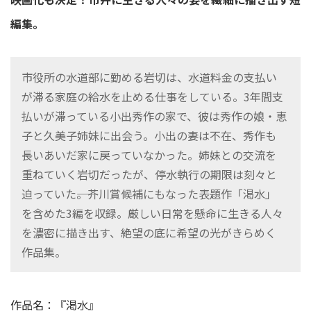
編集。
市役所の水道部に勤める岩切は、水道料金の支払い
が滞る家庭の給水を止める仕事をしている。3年間支
払いが滞っている小出秀作の家で、彼は秀作の娘・恵
子と久美子姉妹に出会う。小出の妻は不在、秀作も
長いあいだ家に戻っていなかった。姉妹との交流を
重ねていく岩切だったが、停水執行の期限は刻々と
迫っていた――。芥川賞候補にもなった表題作「渇水」
を含めた3編を収録。厳しい日常を懸命に生きる人々
を濃密に描き出す、絶望の底に希望の光がきらめく
作品集。
作品名：『渇水』