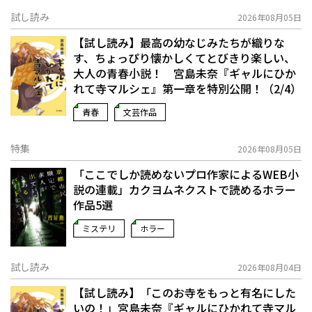
試し読み
2026年08月05日
【試し読み】最高の幼なじみたちが織りな
す、ちょっぴり懐かしくてとびきり楽しい、
大人の青春小説！ 宮島未奈『ギャルにひか
れて寺マルシェ』第一章を特別公開！（2/4）
青春
文芸作品
特集
2026年08月05日
「ここでしか読めないプロ作家によるWEB小
説の連載」――カクヨムネクストで読めるホラー
作品5選
ミステリ
ホラー
試し読み
2026年08月04日
【試し読み】「このお寺をもっと有名にした
いの！」宮島未奈『ギャルにひかれて寺マル