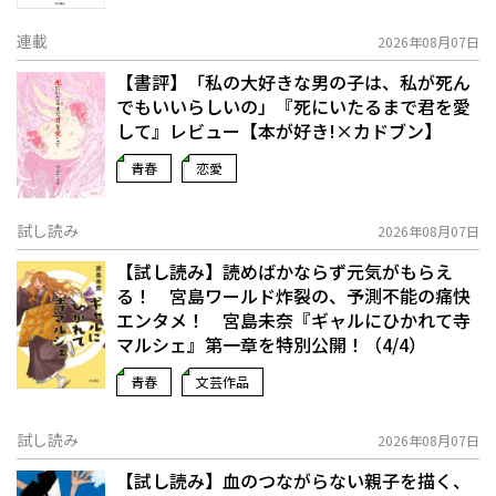
連載
2026年08月07日
【書評】「私の大好きな男の子は、私が死ん
でもいいらしいの」――『死にいたるまで君を愛
して』レビュー【本が好き!×カドブン】
青春
恋愛
試し読み
2026年08月07日
【試し読み】読めばかならず元気がもらえ
る！ 宮島ワールド炸裂の、予測不能の痛快
エンタメ！ 宮島未奈『ギャルにひかれて寺
マルシェ』第一章を特別公開！（4/4）
青春
文芸作品
試し読み
2026年08月07日
【試し読み】血のつながらない親子を描く、