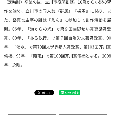
（定時制）卒業の後、立川市役所勤務。18歳から小説の習
作を始め、立川市の同人誌『群居』『裸馬』に拠り、ま
た、岳真也主宰の雑誌『えん』に参加して創作活動を展
開。86年、「海からの光」で第９回吉野せい賞奨励賞受
賞、88年、「ある執行」で第７回自治労文芸賞受賞、90
年、「渇水」で第70回文學界新人賞受賞、第103回芥川賞
候補、93年、「穀雨」で第109回芥川賞候補となる。2008
年、永眠。