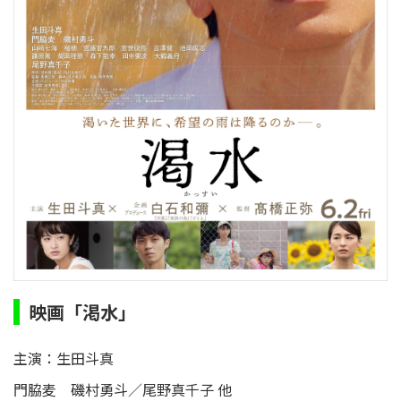
映画「渇水」
主演：生田斗真
門脇麦 磯村勇斗／尾野真千子 他