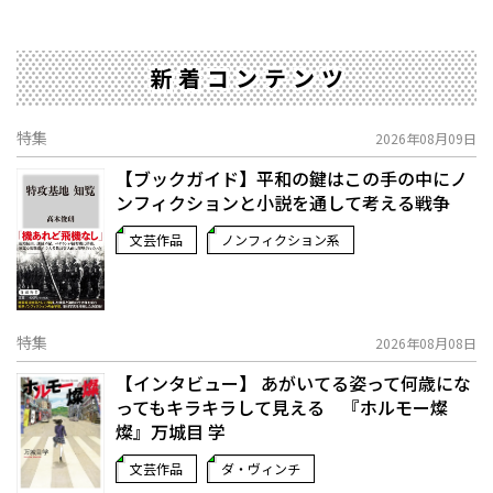
新着コンテンツ
特集
2026年08月09日
【ブックガイド】平和の鍵はこの手の中に――ノ
ンフィクションと小説を通して考える戦争
文芸作品
ノンフィクション系
特集
2026年08月08日
【インタビュー】 あがいてる姿って何歳にな
ってもキラキラして見える 『ホルモー燦
燦』万城目 学
文芸作品
ダ・ヴィンチ