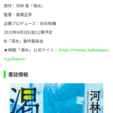
原作：河林 満「渇水」
監督：髙橋正弥
企画プロデュース：白石和彌
2023年6月2日(金)公開予定
©「渇水」製作委員会
★映画「渇水」公式サイト：
https://movies.kadokawa.c
o.jp/kassui/
書誌情報