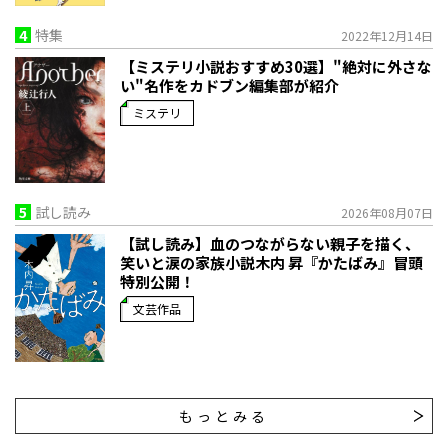
4
特集
2022年12月14日
【ミステリ小説おすすめ30選】"絶対に外さな
い"名作をカドブン編集部が紹介
ミステリ
5
試し読み
2026年08月07日
【試し読み】血のつながらない親子を描く、
笑いと涙の家族小説――木内 昇『かたばみ』冒頭
特別公開！
文芸作品
もっとみる