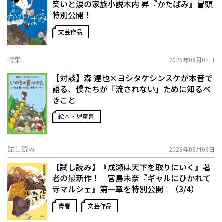
笑いと涙の家族小説――木内 昇『かたばみ』冒頭
特別公開！
文芸作品
特集
2026年08月07日
【対談】森 達也×ヨシタケシンスケが本音で
語る、僕たちが「流されない」ために知るべ
きこと
絵本・児童書
試し読み
2026年08月06日
【試し読み】『成瀬は天下を取りにいく』著
者の最新作！ 宮島未奈『ギャルにひかれて
寺マルシェ』第一章を特別公開！（3/4）
青春
文芸作品