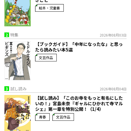
絵本・児童書
2
特集
2026年08月03日
【ブックガイド】「中年になったな」と思っ
たら読みたい本5選
文芸作品
3
試し読み
2026年08月04日
【試し読み】「このお寺をもっと有名にした
いの！」宮島未奈『ギャルにひかれて寺マル
シェ』第一章を特別公開！（1/4）
青春
文芸作品