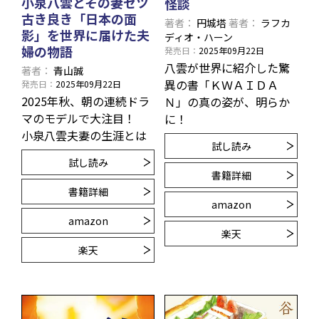
小泉八雲とその妻セツ
怪談
古き良き「日本の面
著者
円城塔
著者
ラフカ
影」を世界に届けた夫
ディオ・ハーン
婦の物語
発売日
2025年09月22日
八雲が世界に紹介した驚
著者
青山誠
異の書「ＫＷＡＩＤＡ
発売日
2025年09月22日
2025年秋、朝の連続ドラ
Ｎ」の真の姿が、明らか
マのモデルで大注目！
に！
小泉八雲夫妻の生涯とは
試し読み
試し読み
書籍詳細
書籍詳細
amazon
amazon
楽天
楽天