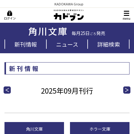
KADOKAWA Group
ログイン
menu
毎月25日
発売
ごろ
新刊情報
ニュース
詳細検索
新刊情報
2025年09月刊行
角川文庫
ホラー文庫