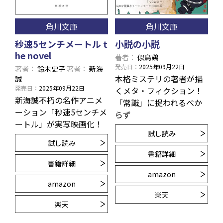
角川文庫
角川文庫
秒速5センチメートル t
小説の小説
he novel
著者
似鳥鶏
発売日
2025年09月22日
著者
鈴木史子
著者
新海
本格ミステリの著者が描
誠
発売日
2025年09月22日
くメタ・フィクション！
新海誠不朽の名作アニメ
「常識」に捉われるべか
ーション「秒速5センチメ
らず
ートル」が実写映画化！
試し読み
試し読み
書籍詳細
書籍詳細
amazon
amazon
楽天
楽天