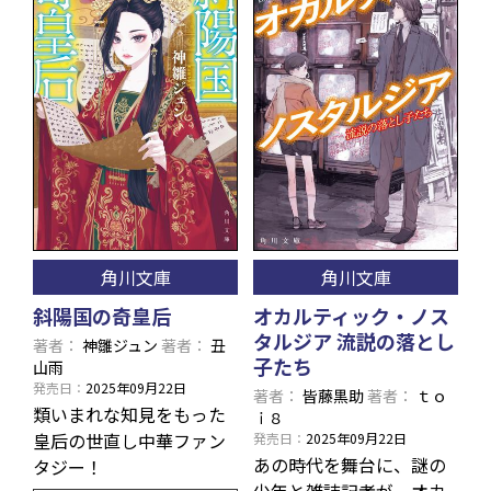
角川文庫
角川文庫
斜陽国の奇皇后
オカルティック・ノス
タルジア 流説の落とし
著者
神雛ジュン
著者
丑
子たち
山雨
発売日
2025年09月22日
著者
皆藤黒助
著者
ｔｏ
類いまれな知見をもった
ｉ８
皇后の世直し中華ファン
発売日
2025年09月22日
あの時代を舞台に、謎の
タジー！
少年と雑誌記者が、オカ