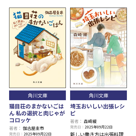
角川文庫
角川文庫
猫目荘のまかないごは
埼玉おいしい出張レシ
ん 私の選択と肉じゃが
ピ
コロッケ
著者
森崎緩
発売日
2025年09月22日
著者
伽古屋圭市
新しい働き方は出張料理
発売日
2025年09月22日