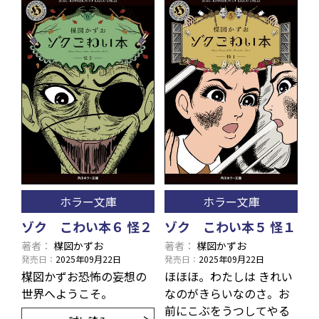
ホラー文庫
ホラー文庫
ゾク こわい本６ 怪２
ゾク こわい本５ 怪１
著者
楳図かずお
著者
楳図かずお
発売日
2025年09月22日
発売日
2025年09月22日
楳図かずお恐怖の妄想の
ほほほ。わたしは きれい
世界へようこそ。
なのがきらいなのさ。お
前にこぶをうつしてやる