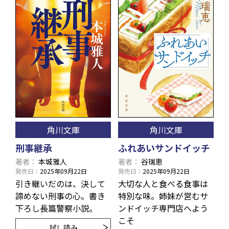
角川文庫
角川文庫
刑事継承
ふれあいサンドイッチ
著者
本城雅人
著者
谷瑞恵
発売日
2025年09月22日
発売日
2025年09月22日
引き継いだのは、決して
大切な人と食べる食事は
諦めない刑事の心。書き
特別な味。姉妹が営むサ
下ろし長篇警察小説。
ンドイッチ専門店へよう
こそ
試し読み