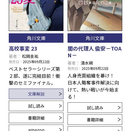
角川文庫
角川文庫
高校事変 23
闇の代理人 偸安－TOA
N－
著者
松岡圭祐
発売日
2025年09月22日
著者
清水朔
ベストセラーシリーズ第
発売日
2025年09月22日
人身売買組織を暴け！
２部、遂に完結目前！衝
日本人略奪事件解決に向
撃のセミファイナル。
けて、熱い戦いが今始ま
文庫解説
る！
試し読み
試し読み
書籍詳細
書籍詳細
amazon