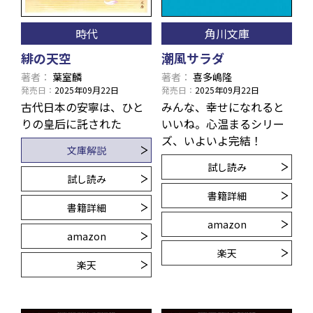
時代
角川文庫
緋の天空
潮風サラダ
著者
葉室麟
著者
喜多嶋隆
発売日
2025年09月22日
発売日
2025年09月22日
古代日本の安寧は、ひと
みんな、幸せになれると
りの皇后に託された――
いいね――。心温まるシリー
ズ、いよいよ完結！
文庫解説
試し読み
試し読み
書籍詳細
書籍詳細
amazon
amazon
楽天
楽天