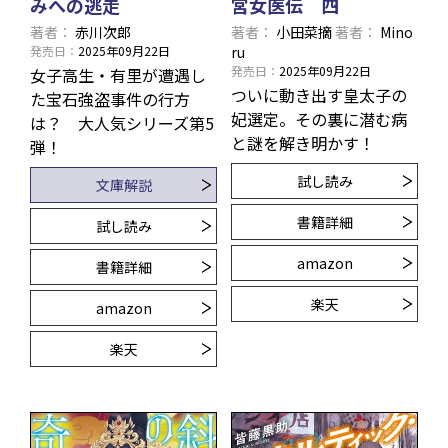
みへの逃走
宮女医伝 四
著者
赤川次郎
著者
小田菜摘
著者
Mino
発売日
2025年09月22日
ru
発売日
2025年09月22日
女子高生・有里が遭遇し
ついに動き出す皇太子の
た宝石強盗事件の行方
妃選定。その裏に潜む病
は？ 大人気シリーズ第5
と謎を解き明かす！
弾！
試し読み
文庫解説
書籍詳細
試し読み
amazon
書籍詳細
楽天
amazon
楽天