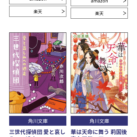
amazon
楽天
楽天
角川文庫
角川文庫
三世代探偵団 愛と哀し
華は天命に舞う 莉国後