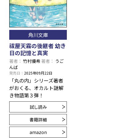
角川文庫
祓屋天霧の後継者 幼き
日の記憶と真実
著者
竹村優希
著者
うご
んば
発売日
2025年09月22日
「丸の内」シリーズ著者
がおくる、オカルト謎解
き物語第３弾！
試し読み
書籍詳細
amazon