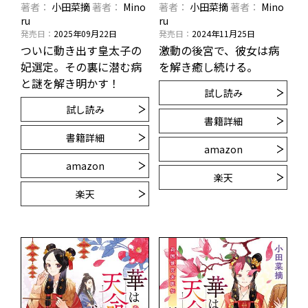
著者
小田菜摘
著者
Mino
著者
小田菜摘
著者
Mino
ru
ru
発売日
2025年09月22日
発売日
2024年11月25日
ついに動き出す皇太子の
激動の後宮で、彼女は病
妃選定。その裏に潜む病
を解き癒し続ける。
と謎を解き明かす！
試し読み
試し読み
書籍詳細
書籍詳細
amazon
amazon
楽天
楽天