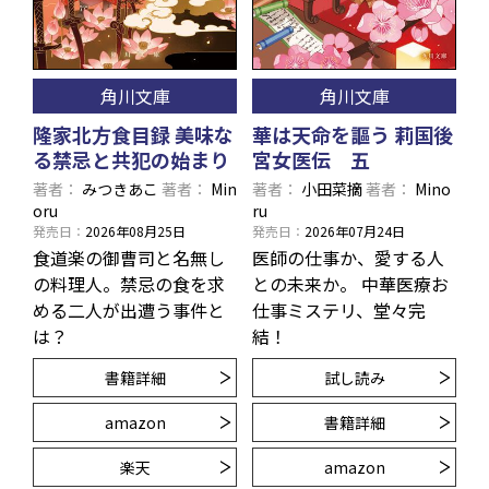
角川文庫
角川文庫
隆家北方食目録 美味な
華は天命を謳う 莉国後
る禁忌と共犯の始まり
宮女医伝 五
著者
みつきあこ
著者
Min
著者
小田菜摘
著者
Mino
oru
ru
発売日
2026年08月25日
発売日
2026年07月24日
食道楽の御曹司と名無し
医師の仕事か、愛する人
の料理人。禁忌の食を求
との未来か。 中華医療お
める二人が出遭う事件と
仕事ミステリ、堂々完
は？
結！
書籍詳細
試し読み
amazon
書籍詳細
楽天
amazon