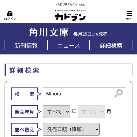
KADOKAWA Group
ログイン
menu
毎月25日
発売
ごろ
新刊情報
ニュース
詳細検索
詳細検索
検索
検 索
年
月
発売年月
並べ替え