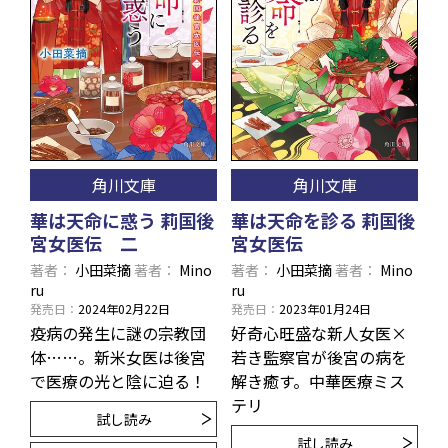
角川文庫
角川文庫
華は天命に惑う 莉国後
華は天命を診る 莉国後
宮女医伝 二
宮女医伝
著者
小田菜摘
著者
Mino
著者
小田菜摘
著者
Mino
ru
ru
発売日
2024年02月22日
発売日
2023年01月24日
疫病の発生に謎の宗教団
好奇心旺盛な新人女医×
体……。新米女医は後宮
若き監察官が後宮の病を
で医療の光と陰に迫る！
解き癒す。中華医療ミス
テリ
試し読み
試し読み