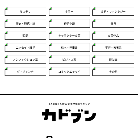
ミステリ
ホラー
ＳＦ・ファンタジー
歴史・時代小説
経済小説
青春
恋愛
キャラクター文芸
文芸作品
エッセイ・雑学
絵本・児童書
学術・教養系
ノンフィクション系
ビジネス系
怪と幽
ダ・ヴィンチ
コミックエッセイ
その他