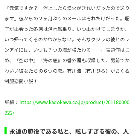
『元気ですか？ 浮上したら漁火がきれいだったので送り
ます』彼からの２ヶ月ぶりのメールはそれだけだった。聡
子が出会った冬原は潜水艦乗り。いつ出かけてしまうか、
いつ帰ってくるのかわからない。そんなクジラの彼とのレ
ンアイには、いつも７つの海が横たわる……。表題作はじ
め、『空の中』『海の底』の番外偏も収録した、男前でか
わいい彼女たちの６つの恋。有川浩（有川ひろ）がおくる
制服恋愛小説！
詳細：
https://www.kadokawa.co.jp/product/201180000
222/
永遠の脇役である私と、眩しすぎる彼の、人