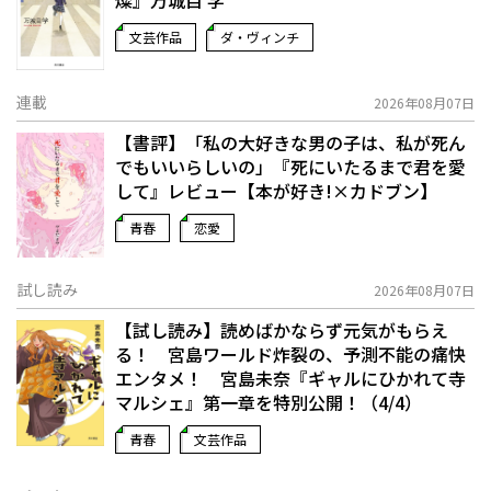
文芸作品
ダ・ヴィンチ
連載
2026年08月07日
【書評】「私の大好きな男の子は、私が死ん
でもいいらしいの」――『死にいたるまで君を愛
して』レビュー【本が好き!×カドブン】
青春
恋愛
試し読み
2026年08月07日
【試し読み】読めばかならず元気がもらえ
る！ 宮島ワールド炸裂の、予測不能の痛快
エンタメ！ 宮島未奈『ギャルにひかれて寺
マルシェ』第一章を特別公開！（4/4）
青春
文芸作品