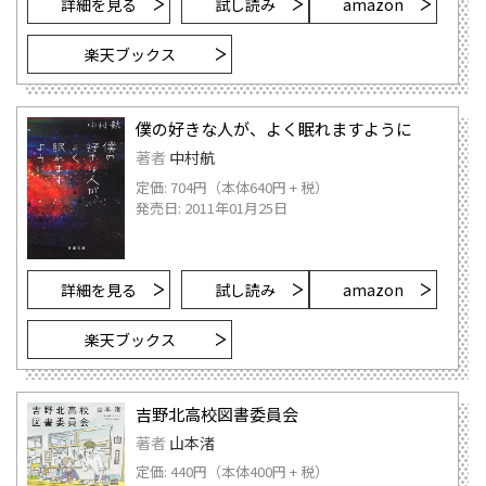
詳細を見る
試し読み
amazon
楽天ブックス
僕の好きな人が、よく眠れますように
著者
中村航
定価: 704円（本体640円 + 税）
発売日: 2011年01月25日
詳細を見る
試し読み
amazon
楽天ブックス
吉野北高校図書委員会
著者
山本渚
定価: 440円（本体400円 + 税）