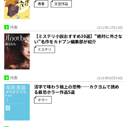
青春
文芸作品
3
特集
2022年12月14日
【ミステリ小説おすすめ30選】"絶対に外さな
い"名作をカドブン編集部が紹介
ミステリ
4
特集
2026年08月04日
活字で味わう極上の恐怖……カクヨムで読め
る最恐ホラー作品5選
ホラー