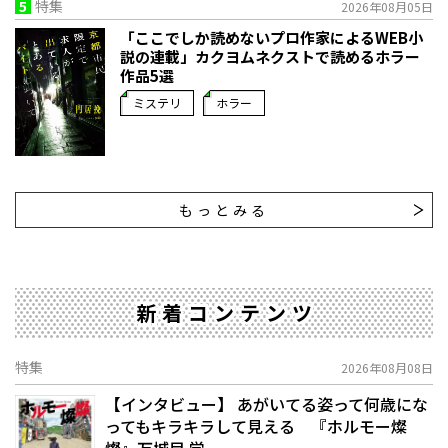
5
特集
2026年08月05日
「ここでしか読めないプロ作家によるWEB小
説の連載」――カクヨムネクストで読めるホラー
作品5選
ミステリ
ホラー
もっとみる
新着コンテンツ
特集
2026年08月08日
【インタビュー】 あがいてる姿って何歳にな
ってもキラキラして見える 『ホルモー燦
燦』万城目 学