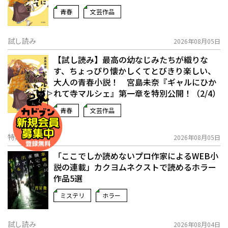
青春
文芸作品
試し読み
2026年08月05日
【試し読み】最高の幼なじみたちが織りな
す、ちょっぴり懐かしくてとびきり楽しい、
大人の青春小説！ 宮島未奈『ギャルにひか
れて寺マルシェ』第一章を特別公開！（2/4）
青春
文芸作品
特集
2026年08月05日
「ここでしか読めないプロ作家によるWEB小
説の連載」――カクヨムネクストで読めるホラー
作品5選
ミステリ
ホラー
試し読み
2026年08月04日