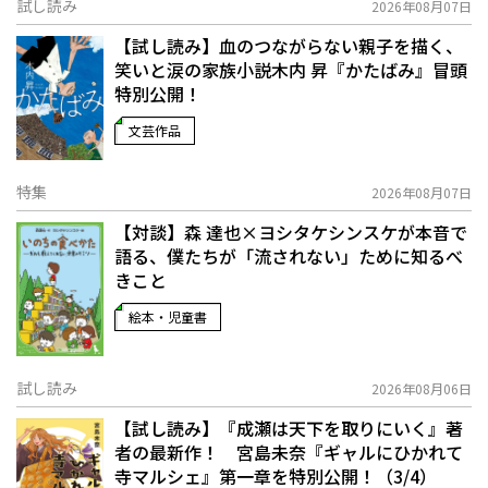
試し読み
2026年08月07日
【試し読み】血のつながらない親子を描く、
笑いと涙の家族小説――木内 昇『かたばみ』冒頭
特別公開！
文芸作品
特集
2026年08月07日
【対談】森 達也×ヨシタケシンスケが本音で
語る、僕たちが「流されない」ために知るべ
きこと
絵本・児童書
試し読み
2026年08月06日
【試し読み】『成瀬は天下を取りにいく』著
者の最新作！ 宮島未奈『ギャルにひかれて
寺マルシェ』第一章を特別公開！（3/4）