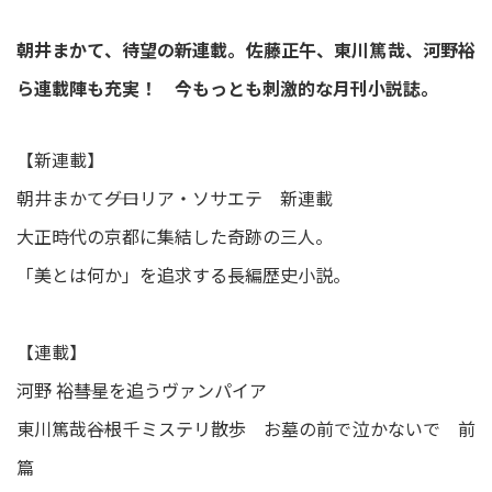
朝井まかて、待望の新連載。佐藤正午、東川篤哉、河野裕
ら連載陣も充実！ 今もっとも刺激的な月刊小説誌。
【新連載】
朝井まかて――グロリア・ソサエテ 新連載
大正時代の京都に集結した奇跡の三人。
「美とは何か」を追求する長編歴史小説。
【連載】
河野 裕――彗星を追うヴァンパイア
東川篤哉――谷根千ミステリ散歩 お墓の前で泣かないで 前
篇