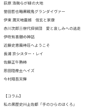
荻原 浩――我らが緑の大地
誉田哲也――暗黒戦鬼グランダイヴァー
伊東 潤――天地震撼 信玄と家康
赤川次郎――三世代探偵団 愛と哀しみへの逃走
伊吹有喜――銀の神話
近藤史恵――風待荘へようこそ
長浦 京――シスター・レイ
佐藤正午――熟柿
恩田陸――産土ヘイズ
今村翔吾――天弾
【コラム】
私の黒歴史――川上佐都「手のひらのほくろ」