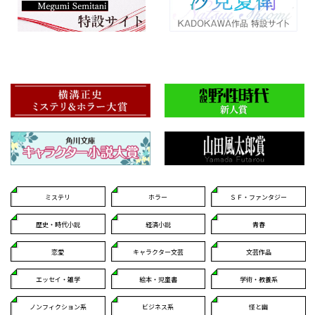
ミステリ
ホラー
ＳＦ・ファンタジー
歴史・時代小説
経済小説
青春
恋愛
キャラクター文芸
文芸作品
エッセイ・雑学
絵本・児童書
学術・教養系
ノンフィクション系
ビジネス系
怪と幽