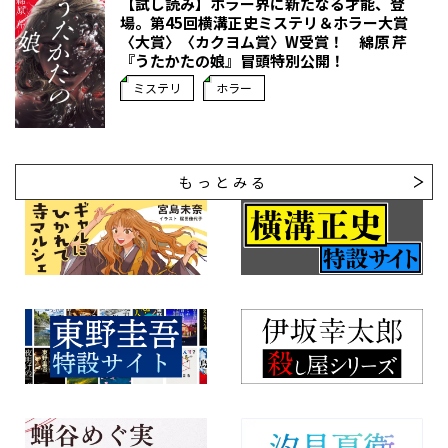
【試し読み】ホラー界に新たなる才能、登
場。第45回横溝正史ミステリ＆ホラー大賞
〈大賞〉〈カクヨム賞〉W受賞！ 綿原 芹
『うたかたの娘』冒頭特別公開！
ミステリ
ホラー
もっとみる