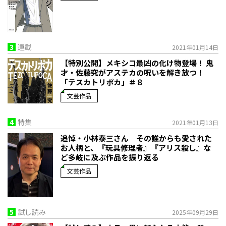
3
連載
2021年01月14日
【特別公開】メキシコ最凶の化け物登場！ 鬼
才・佐藤究がアステカの呪いを解き放つ！
「テスカトリポカ」＃８
文芸作品
4
特集
2021年01月13日
追悼・小林泰三さん その誰からも愛された
お人柄と、『玩具修理者』『アリス殺し』な
ど多岐に及ぶ作品を振り返る
文芸作品
5
試し読み
2025年09月29日