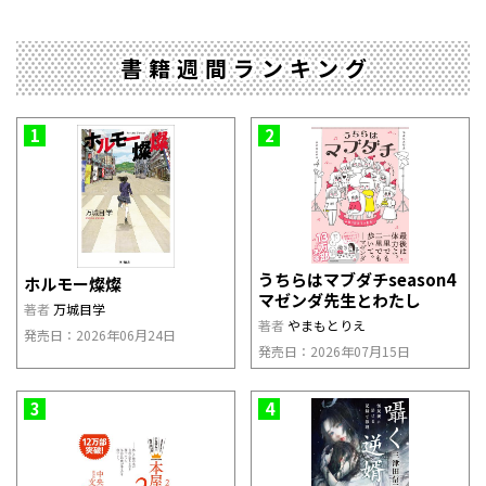
書籍週間ランキング
1
2
うちらはマブダチseason4
ホルモー燦燦
マゼンダ先生とわたし
著者
万城目学
著者
やまもとりえ
発売日：2026年06月24日
発売日：2026年07月15日
3
4