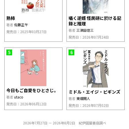
熟柿
囁く逆婿 怪民研に於ける記
録と推理
著者
佐藤正午
著者
三津田信三
発売日：2025年03月27日
発売日：2026年07月24日
5
6
今日もご自愛をひとさじ。
ミドル・エイジ・ビギンズ
著者
utaco
著者
東畑開人
発売日：2026年06月12日
発売日：2026年07月02日
2026年7月27日 － 2026年8月2日 紀伊國屋書店調べ