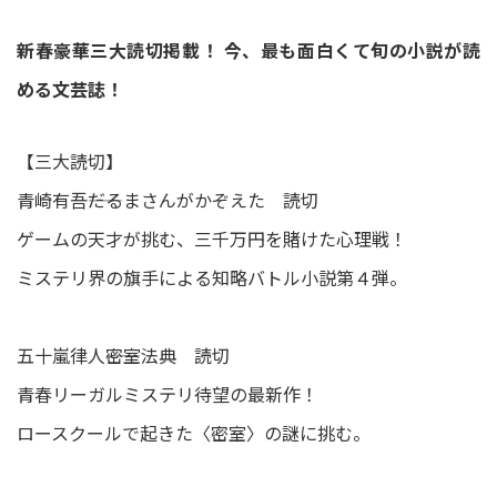
新春豪華三大読切掲載！ 今、最も面白くて旬の小説が読
める文芸誌！
【三大読切】
青崎有吾――だるまさんがかぞえた 読切
ゲームの天才が挑む、三千万円を賭けた心理戦！
ミステリ界の旗手による知略バトル小説第４弾。
五十嵐律人――密室法典 読切
青春リーガルミステリ待望の最新作！
ロースクールで起きた〈密室〉の謎に挑む。