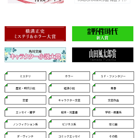
ミステリ
ホラー
ＳＦ・ファンタジー
歴史・時代小説
経済小説
青春
恋愛
キャラクター文芸
文芸作品
エッセイ・雑学
絵本・児童書
学術・教養系
ノンフィクション系
ビジネス系
怪と幽
ダ・ヴィンチ
コミックエッセイ
その他