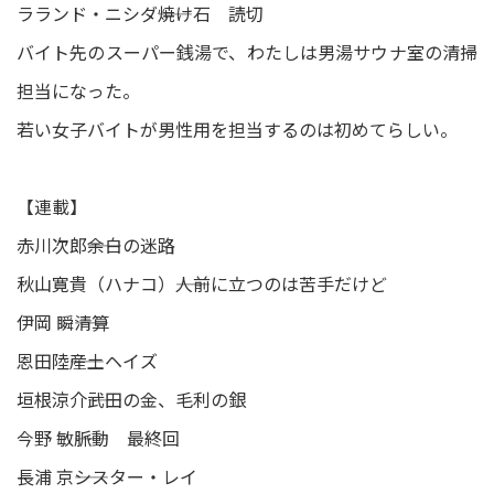
ラランド・ニシダ――焼け石 読切
バイト先のスーパー銭湯で、わたしは男湯サウナ室の清掃
担当になった。
若い女子バイトが男性用を担当するのは初めてらしい。
【連載】
赤川次郎――余白の迷路
秋山寛貴（ハナコ）――人前に立つのは苦手だけど
伊岡 瞬――清算
恩田陸――産土ヘイズ
垣根涼介――武田の金、毛利の銀
今野 敏――脈動 最終回
長浦 京――シスター・レイ