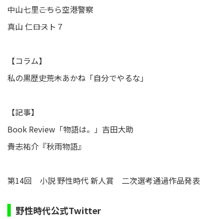
中山七里――こちら空港警察
真山 仁――ロスト７
【コラム】
私の黒歴史――荒木あかね「自分でやるな」
【記事】
Book Review「物語は。」吉田大助
――貴志祐介『秋雨物語』
第14回 小説 野性時代 新人賞 二次選考通過作品発表
野性時代公式Twitter