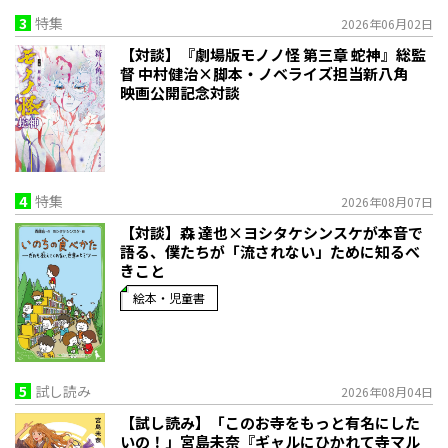
3
特集
2026年06月02日
【対談】『劇場版モノノ怪 第三章 蛇神』総監
督 中村健治×脚本・ノベライズ担当新八角
映画公開記念対談
4
特集
2026年08月07日
【対談】森 達也×ヨシタケシンスケが本音で
語る、僕たちが「流されない」ために知るべ
きこと
絵本・児童書
5
試し読み
2026年08月04日
【試し読み】「このお寺をもっと有名にした
いの！」宮島未奈『ギャルにひかれて寺マル