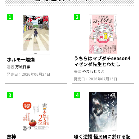
1
2
うちらはマブダチseason4
ホルモー燦燦
マゼンダ先生とわたし
著者
万城目学
著者
やまもとりえ
発売日：2026年06月24日
発売日：2026年07月15日
3
4
熟柿
囁く逆婿 怪民研に於ける記