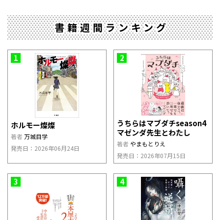
書籍週間ランキング
1
2
うちらはマブダチseason4
ホルモー燦燦
マゼンダ先生とわたし
著者
万城目学
著者
やまもとりえ
発売日：2026年06月24日
発売日：2026年07月15日
3
4