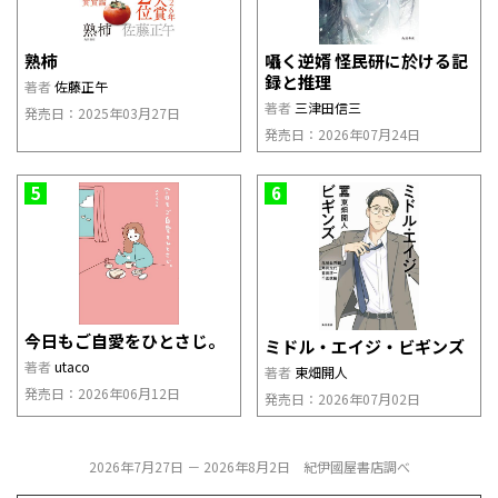
熟柿
囁く逆婿 怪民研に於ける記
録と推理
著者
佐藤正午
著者
三津田信三
発売日：2025年03月27日
発売日：2026年07月24日
5
6
今日もご自愛をひとさじ。
ミドル・エイジ・ビギンズ
著者
utaco
著者
東畑開人
発売日：2026年06月12日
発売日：2026年07月02日
2026年7月27日 － 2026年8月2日 紀伊國屋書店調べ