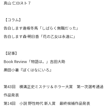
真山 仁――ロスト７
【コラム】
告白します――逢坂冬馬「しばらく無職だった」
告白します――森 明日香「花の乙女は永遠に」
【記事】
Book Review「物語は。」吉田大助
――黒田小暑『ぼくはなにいろ』
第43回 横溝正史ミステリ＆ホラー大賞 第一次選考通過
作品発表
第14回 小説 野性時代 新人賞 最終候補作品発表