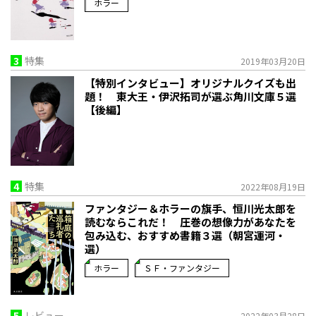
ホラー
3
特集
2019年03月20日
【特別インタビュー】オリジナルクイズも出
題！ 東大王・伊沢拓司が選ぶ角川文庫５選
【後編】
4
特集
2022年08月19日
ファンタジー＆ホラーの旗手、恒川光太郎を
読むならこれだ！ 圧巻の想像力があなたを
包み込む、おすすめ書籍３選（朝宮運河・
選）
ホラー
ＳＦ・ファンタジー
5
レビュー
2022年03月28日