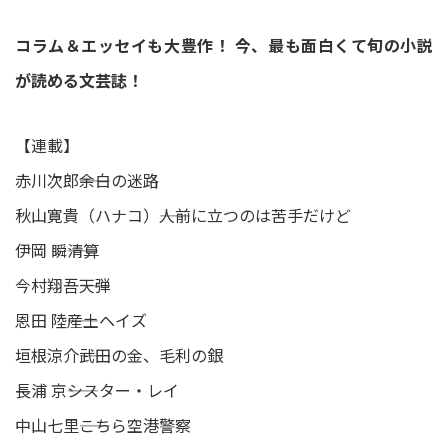
コラム＆エッセイも大豊作！ 今、最も面白くて旬の小説
が読める文芸誌！
【連載】
赤川次郎――余白の迷路
秋山寛貴（ハナコ）――人前に立つのは苦手だけど
伊岡 瞬――清算
今村翔吾――天弾
恩田 陸――産土ヘイズ
垣根涼介――武田の金、毛利の銀
長浦 京――シスター・レイ
中山七里――こちら空港警察