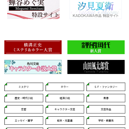
ミステリ
ホラー
ＳＦ・ファンタジー
歴史・時代小説
経済小説
青春
恋愛
キャラクター文芸
文芸作品
エッセイ・雑学
絵本・児童書
学術・教養系