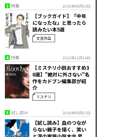
3
特集
2026年08月03日
【ブックガイド】「中年
になったな」と思ったら
読みたい本5選
文芸作品
4
特集
2022年12月14日
【ミステリ小説おすすめ3
0選】"絶対に外さない"名
作をカドブン編集部が紹
介
ミステリ
5
試し読み
2026年08月07日
【試し読み】血のつなが
らない親子を描く、笑い
と涙の家族小説――木内 昇