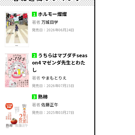
ホルモー燦燦
1
著者
万城目学
発売日：2026年06月24日
うちらはマブダチseas
2
on4 マゼンダ先生とわた
し
著者
やまもとりえ
発売日：2026年07月15日
熟柿
3
著者
佐藤正午
発売日：2025年03月27日