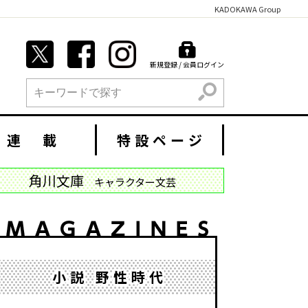
KADOKAWA Group
新規登録 / 会員ログイン
検索
連 載
特設ページ
角川文庫
キャラクター文芸
小説 野性時代