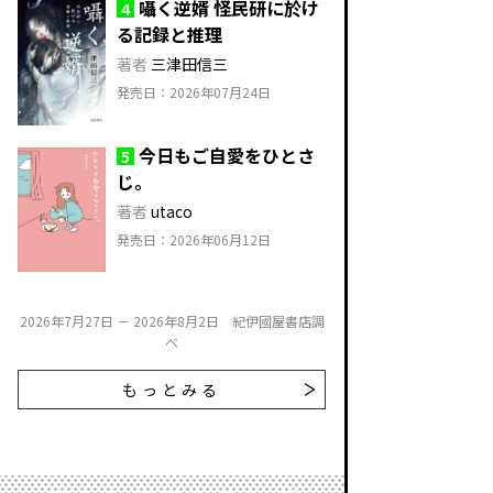
囁く逆婿 怪民研に於け
4
る記録と推理
著者
三津田信三
発売日：2026年07月24日
今日もご自愛をひとさ
5
じ。
著者
utaco
発売日：2026年06月12日
2026年7月27日 － 2026年8月2日 紀伊國屋書店調
べ
もっとみる