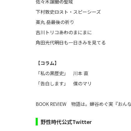
佐々木譲――闇の聖域
下村敦史――ロスト・スピーシーズ
薬丸 岳――最後の祈り
吉川トリコ――あわのまにまに
角田光代――明日も一日きみを見てる
【コラム】
「私の黒歴史」 川本 直
「告白します」 僕のマリ
BOOK REVIEW 物語は。蝉谷めぐ実『おん
野性時代公式Twitter