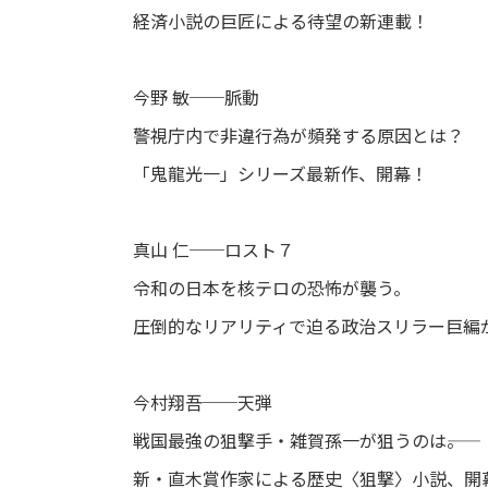
経済小説の巨匠による待望の新連載！
今野 敏──脈動
警視庁内で非違行為が頻発する原因とは？
「鬼龍光一」シリーズ最新作、開幕！
真山 仁──ロスト７
令和の日本を核テロの恐怖が襲う。
圧倒的なリアリティで迫る政治スリラー巨編
今村翔吾──天弾
戦国最強の狙撃手・雑賀孫一が狙うのは――。
新・直木賞作家による歴史〈狙撃〉小説、開