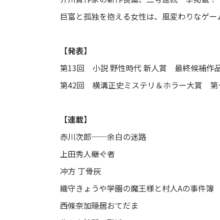
巨富と孤独を抱える女性は、風変わりなゲー
【発表】
第13回 小説 野性時代 新人賞 最終候補作
第42回 横溝正史ミステリ＆ホラー大賞 
【連載】
赤川次郎──余白の迷路
上田秀人――継ぐ者
冲方 丁――骨灰
織守きょうや――学園の魔王様と村人Aの事件簿
西條奈加――隠居おてだま