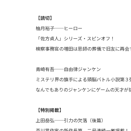
【読切】
柚月裕子──ヒーロー
「佐方貞人」シリーズ・スピンオフ！
検察事務官の増田は恩師の葬儀で旧友に再会
青崎有吾──自由律ジャンケン
ミステリ界の旗手による頭脳バトル小説第３
なんでもありのジャンケンにゲームの天才が
【特別掲載】
上田岳弘──引力の欠落（後篇）
芥川賞作家の新作長篇、二号連続一挙掲載！