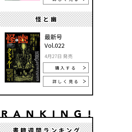
怪と幽
最新号
Vol.022
4月27日 発売
購入する
詳しく見る
書籍週間ランキング