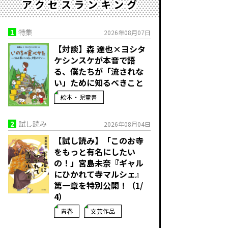
アクセスランキング
1
特集
2026年08月07日
【対談】森 達也×ヨシタ
ケシンスケが本音で語
る、僕たちが「流されな
い」ために知るべきこと
絵本・児童書
2
試し読み
2026年08月04日
【試し読み】「このお寺
をもっと有名にしたい
の！」宮島未奈『ギャル
にひかれて寺マルシェ』
第一章を特別公開！（1/
4）
青春
文芸作品