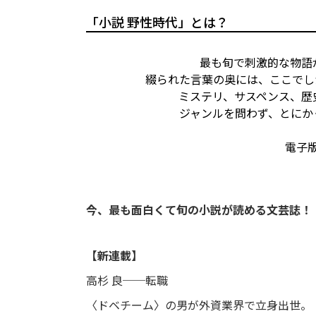
「小説 野性時代」とは？
最も旬で刺激的な物語
綴られた言葉の奥には、ここでし
ミステリ、サスペンス、歴
ジャンルを問わず、とにか
電子
今、最も面白くて旬の小説が読める文芸誌！
【新連載】
高杉 良──転職
〈ドベチーム〉の男が外資業界で立身出世。