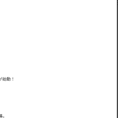
が始動！
幕。