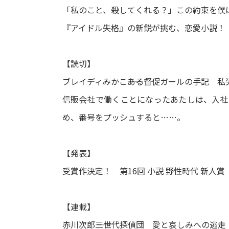
「私のこと、殺してくれる？」この約束を僕
『アイドル失格』の新鋭が挑む、恋愛小説！
【読切】
ブレイディみかこ――ある督促ガールの手記
信販会社で働くことになったあたしは、入社
め、番号をプッシュすると……。
【発表】
受賞作決定！ 第16回 小説 野性時代 新人賞
【連載】
赤川次郎――三世代探偵団 愛と哀しみへの逃走