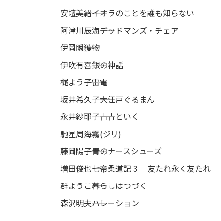
安壇美緒――イオラのことを誰も知らない
阿津川辰海――デッドマンズ・チェア
伊岡瞬――獲物
伊吹有喜――銀の神話
梶よう子――雷電
坂井希久子――大江戸ぐるまん
永井紗耶子――青青といく
馳星周――海霧(ジリ)
藤岡陽子――青のナースシューズ
増田俊也――七帝柔道記 3 友たれ永く友たれ
群ようこ――暮らしはつづく
森沢明夫――ハレーション