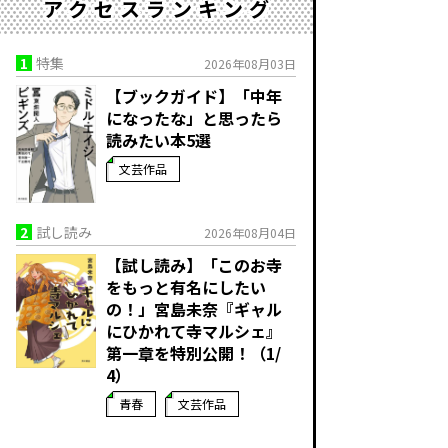
アクセスランキング
1
特集
2026年08月03日
【ブックガイド】「中年
になったな」と思ったら
読みたい本5選
文芸作品
2
試し読み
2026年08月04日
【試し読み】「このお寺
をもっと有名にしたい
の！」宮島未奈『ギャル
にひかれて寺マルシェ』
第一章を特別公開！（1/
4）
青春
文芸作品