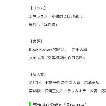
【コラム】
土屋うさぎ「塾講師と自己開示」
米原信「異性装」
【書評】
Book Review 物語は。 吉田大助
長岡弘樹『交番相談員 百目鬼巴』
【新人賞】
第17回 小説 野性時代 新人賞 応募要項
第46回 横溝正史ミステリ＆ホラー大賞 応
野性時代公式X（旧twitter）