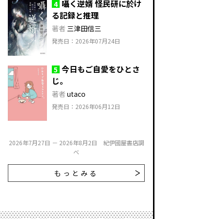
囁く逆婿 怪民研に於け
4
る記録と推理
著者
三津田信三
発売日：2026年07月24日
今日もご自愛をひとさ
5
じ。
著者
utaco
発売日：2026年06月12日
2026年7月27日 － 2026年8月2日 紀伊國屋書店調
べ
もっとみる