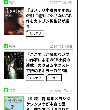
3
特集
2022年12月14日
【ミステリ小説おすすめ3
0選】"絶対に外さない"名
作をカドブン編集部が紹
介
ミステリ
4
特集
2026年08月05日
「ここでしか読めないプ
ロ作家によるWEB小説の
連載」――カクヨムネクスト
で読めるホラー作品5選
ミステリ
ホラー
5
特集
2026年08月07日
【対談】森 達也×ヨシタ
ケシンスケが本音で語
る、僕たちが「流されな