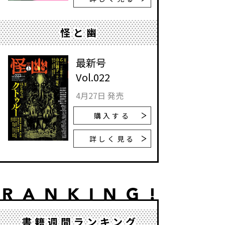
怪と幽
最新号
Vol.022
4月27日 発売
購入する
詳しく見る
書籍週間ランキング