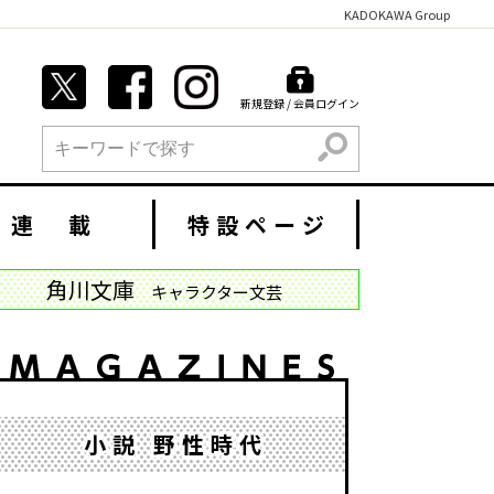
KADOKAWA Group
新規登録 / 会員ログイン
検索
連 載
特設ページ
角川文庫
キャラクター文芸
小説 野性時代