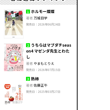
ホルモー燦燦
1
著者
万城目学
発売日：2026年06月24日
うちらはマブダチseas
2
on4 マゼンダ先生とわた
し
著者
やまもとりえ
発売日：2026年07月15日
熟柿
3
著者
佐藤正午
発売日：2025年03月27日