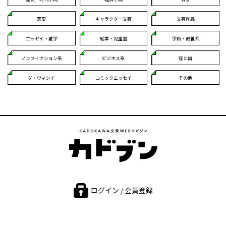
恋愛
キャラクター文芸
文芸作品
エッセイ・雑学
絵本・児童書
学術・教養系
ノンフィクション系
ビジネス系
怪と幽
ダ・ヴィンチ
コミックエッセイ
その他
ログイン / 会員登録