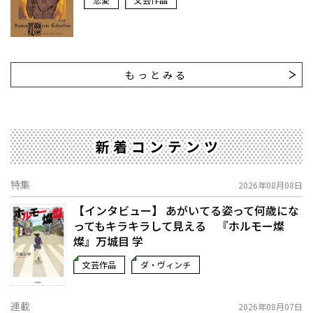
もっとみる
新着コンテンツ
特集
2026年08月08日
【インタビュー】 あがいてる姿って何歳にな
ってもキラキラして見える 『ホルモー燦
燦』万城目 学
文芸作品
ダ・ヴィンチ
連載
2026年08月07日