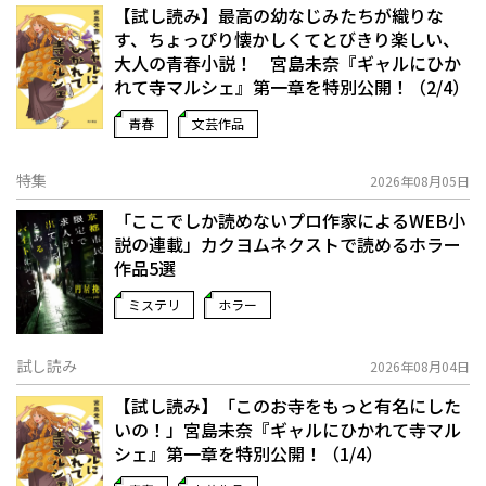
【試し読み】最高の幼なじみたちが織りな
す、ちょっぴり懐かしくてとびきり楽しい、
大人の青春小説！ 宮島未奈『ギャルにひか
れて寺マルシェ』第一章を特別公開！（2/4）
青春
文芸作品
特集
2026年08月05日
「ここでしか読めないプロ作家によるWEB小
説の連載」――カクヨムネクストで読めるホラー
作品5選
ミステリ
ホラー
試し読み
2026年08月04日
【試し読み】「このお寺をもっと有名にした
いの！」宮島未奈『ギャルにひかれて寺マル
シェ』第一章を特別公開！（1/4）