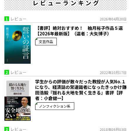
レビューランキング
1
レビュー
2026年04月20日
【書評】絶対おすすめ！ 柚月裕子作品５選
【2026年最新版】（選者：大矢博子）
文芸作品
2
レビュー
2022年10月17日
学生からの評価が散々だった教授が人気No.１
になり、経済誌の常連識者になったきっかけ――鎌
田浩毅『揺れる大地を賢く生きる』書評【評
者：小倉健一】
ノンフィクション系
3
レビュー
2018年09月03日