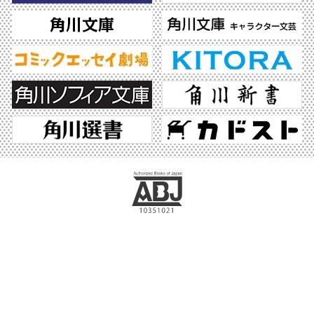
ABJマークは、この電子書店・電子書籍配信サービスが、著作権者からコンテンツ使
用許諾を得た正規版配信サービスであることを示す登録商標（登録番号 第6091713
号）です。ABJマークの詳細、ABJマークを掲示しているサービスの一覧はこちら。
https://aebs.or.jp/
©2026 KADOKAWA All Rights Reserved.