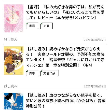
【書評】「私の大好きな男の子は、私が死ん
でもいいらしいの」――『死にいたるまで君を愛
して』レビュー【本が好き!×カドブン】
青春
恋愛
試し読み
2026年08月07日
【試し読み】読めばかならず元気がもらえ
る！ 宮島ワールド炸裂の、予測不能の痛快
エンタメ！ 宮島未奈『ギャルにひかれて寺
マルシェ』第一章を特別公開！（4/4）
青春
文芸作品
試し読み
2026年08月07日
【試し読み】血のつながらない親子を描く、
笑いと涙の家族小説――木内 昇『かたばみ』冒頭
特別公開！