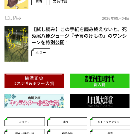
青春
文芸作品
試し読み
2026年08月04日
【試し読み】この手紙を読み終えないと、死
ぬ――尾八原ジュージ『予言のけもの』のワンシ
ーンを特別公開！
ホラー
ミステリ
ホラー
ＳＦ・ファンタジー
歴史・時代小説
経済小説
青春