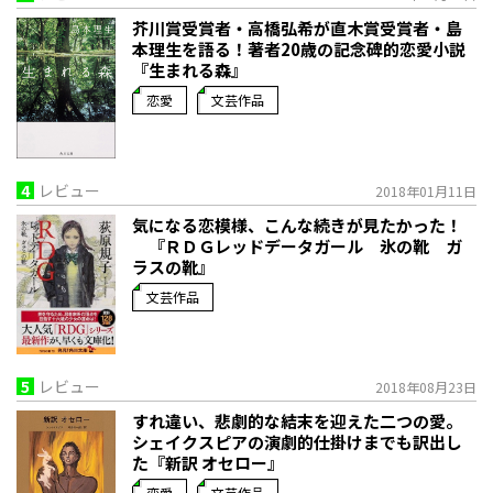
芥川賞受賞者・高橋弘希が直木賞受賞者・島
本理生を語る！著者20歳の記念碑的恋愛小説
『生まれる森』
恋愛
文芸作品
4
レビュー
2018年01月11日
気になる恋模様、こんな続きが見たかった！
『ＲＤＧレッドデータガール 氷の靴 ガ
ラスの靴』
文芸作品
5
レビュー
2018年08月23日
すれ違い、悲劇的な結末を迎えた二つの愛。
シェイクスピアの演劇的仕掛けまでも訳出し
た『新訳 オセロー』
恋愛
文芸作品