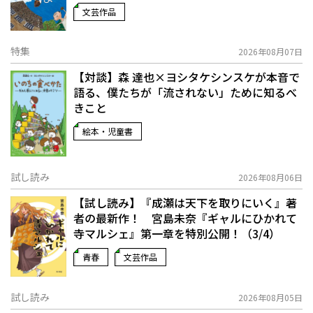
文芸作品
特集
2026年08月07日
【対談】森 達也×ヨシタケシンスケが本音で
語る、僕たちが「流されない」ために知るべ
きこと
絵本・児童書
試し読み
2026年08月06日
【試し読み】『成瀬は天下を取りにいく』著
者の最新作！ 宮島未奈『ギャルにひかれて
寺マルシェ』第一章を特別公開！（3/4）
青春
文芸作品
試し読み
2026年08月05日