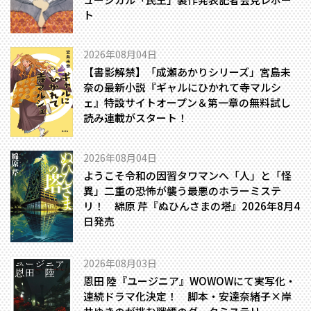
ト
2026年08月04日
【書影解禁】「成瀬あかりシリーズ」宮島未
奈の最新小説『ギャルにひかれて寺マルシ
ェ』特設サイトオープン＆第一章の無料試し
読み連載がスタート！
2026年08月04日
ようこそ令和の因習タワマンへ――「人」と「怪
異」二重の恐怖が襲う最悪のホラーミステ
リ！ 綿原 芹『ぬひんさまの塔』2026年8月4
日発売
2026年08月03日
恩田 陸『ユージニア』WOWOWにて実写化・
連続ドラマ化決定！ 脚本・安達奈緒子×岸