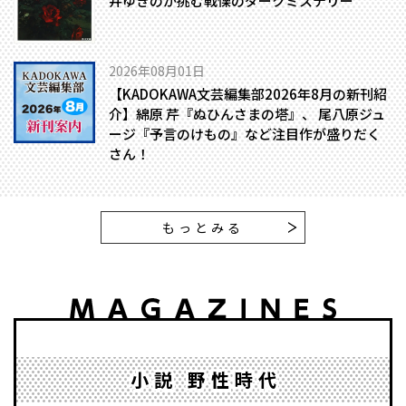
井ゆきのが挑む戦慄のダークミステリー
2026年08月01日
【KADOKAWA文芸編集部2026年8月の新刊紹
介】綿原 芹『ぬひんさまの塔』、 尾八原ジュ
ージ『予言のけもの』など注目作が盛りだく
さん！
もっとみる
小説 野性時代