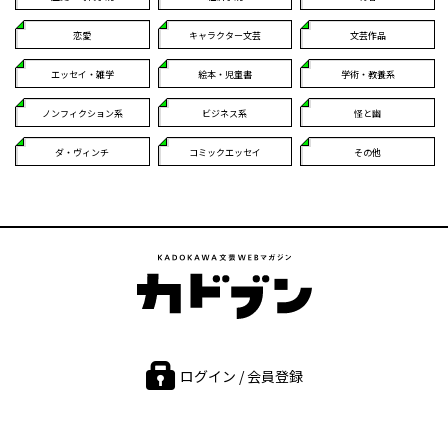
恋愛
キャラクター文芸
文芸作品
エッセイ・雑学
絵本・児童書
学術・教養系
ノンフィクション系
ビジネス系
怪と幽
ダ・ヴィンチ
コミックエッセイ
その他
ログイン / 会員登録