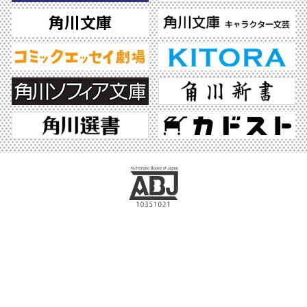
ABJマークは、この電子書店・電子書籍配信サービスが、著作権者からコンテンツ使
用許諾を得た正規版配信サービスであることを示す登録商標（登録番号 第6091713
号）です。ABJマークの詳細、ABJマークを掲示しているサービスの一覧はこちら。
https://aebs.or.jp/
©2026 KADOKAWA All Rights Reserved.