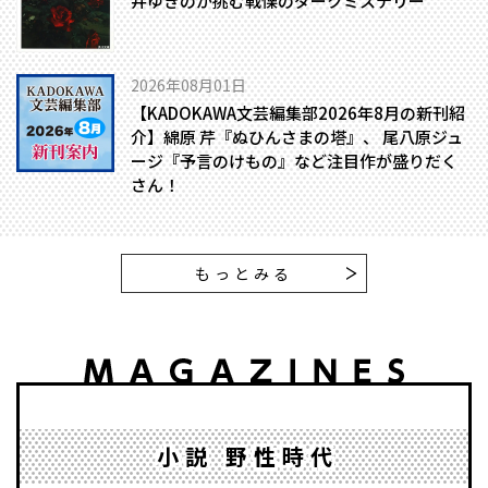
井ゆきのが挑む戦慄のダークミステリー
2026年08月01日
【KADOKAWA文芸編集部2026年8月の新刊紹
介】綿原 芹『ぬひんさまの塔』、 尾八原ジュ
ージ『予言のけもの』など注目作が盛りだく
さん！
もっとみる
小説 野性時代