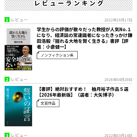
レビューランキング
1
レビュー
2022年10月17日
学生からの評価が散々だった教授が人気No.１
になり、経済誌の常連識者になったきっかけ――鎌
田浩毅『揺れる大地を賢く生きる』書評【評
者：小倉健一】
ノンフィクション系
2
レビュー
2026年04月20日
【書評】絶対おすすめ！ 柚月裕子作品５選
【2026年最新版】（選者：大矢博子）
文芸作品
3
レビュー
2022年03月14日