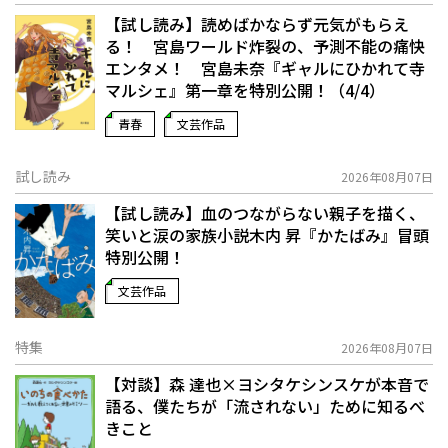
【試し読み】読めばかならず元気がもらえ
る！ 宮島ワールド炸裂の、予測不能の痛快
エンタメ！ 宮島未奈『ギャルにひかれて寺
マルシェ』第一章を特別公開！（4/4）
青春
文芸作品
試し読み
2026年08月07日
【試し読み】血のつながらない親子を描く、
笑いと涙の家族小説――木内 昇『かたばみ』冒頭
特別公開！
文芸作品
特集
2026年08月07日
【対談】森 達也×ヨシタケシンスケが本音で
語る、僕たちが「流されない」ために知るべ
きこと