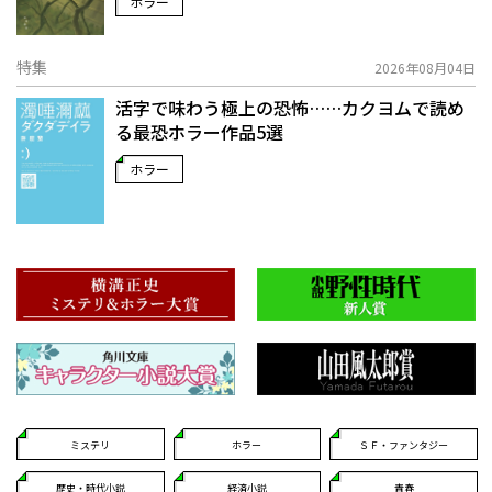
ホラー
特集
2026年08月04日
活字で味わう極上の恐怖……カクヨムで読め
る最恐ホラー作品5選
ホラー
ミステリ
ホラー
ＳＦ・ファンタジー
歴史・時代小説
経済小説
青春