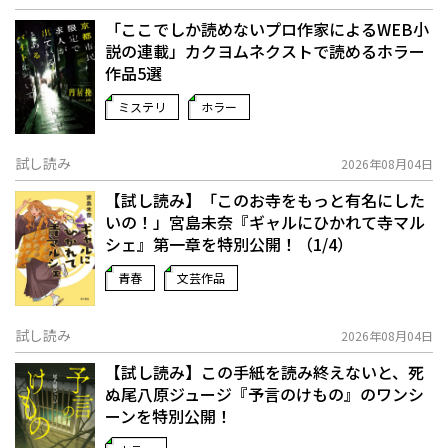
「ここでしか読めないプロ作家によるWEB小
説の連載」――カクヨムネクストで読めるホラー
作品5選
ミステリ
ホラー
試し読み
2026年08月04日
【試し読み】「このお寺をもっと有名にした
いの！」宮島未奈『ギャルにひかれて寺マル
シェ』第一章を特別公開！（1/4）
青春
文芸作品
試し読み
2026年08月04日
【試し読み】この手紙を読み終えないと、死
ぬ――尾八原ジュージ『予言のけもの』のワンシ
ーンを特別公開！