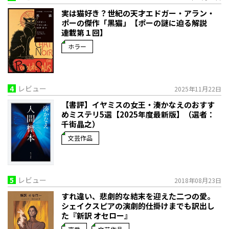
実は猫好き？世紀の天才エドガー・アラン・
ポーの傑作「黒猫」【ポーの謎に迫る解説
連載第１回】
ホラー
4
レビュー
2025年11月22日
【書評】イヤミスの女王・湊かなえのおすす
めミステリ5選【2025年度最新版】（選者：
千街晶之）
文芸作品
5
レビュー
2018年08月23日
すれ違い、悲劇的な結末を迎えた二つの愛。
シェイクスピアの演劇的仕掛けまでも訳出し
た『新訳 オセロー』