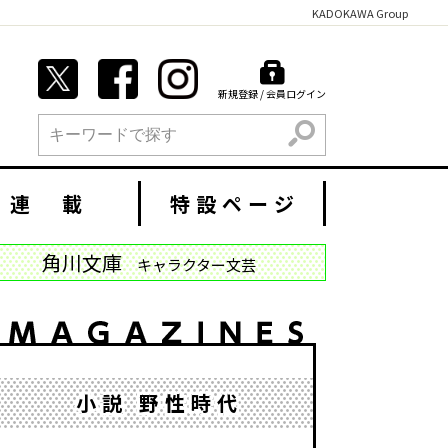
KADOKAWA Group
新規登録 / 会員ログイン
検索
連 載
特設ページ
角川文庫
キャラクター文芸
小説 野性時代