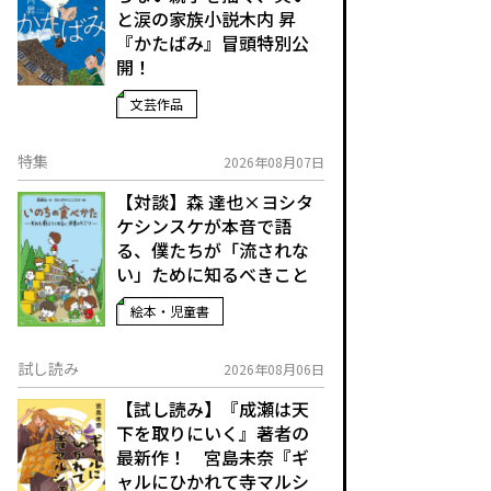
と涙の家族小説――木内 昇
『かたばみ』冒頭特別公
開！
文芸作品
特集
2026年08月07日
【対談】森 達也×ヨシタ
ケシンスケが本音で語
る、僕たちが「流されな
い」ために知るべきこと
絵本・児童書
試し読み
2026年08月06日
【試し読み】『成瀬は天
下を取りにいく』著者の
最新作！ 宮島未奈『ギ
ャルにひかれて寺マルシ