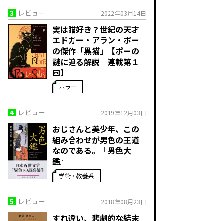
3
レビュー
2022年03月14日
実は猫好き？世紀の天才
エドガー・アラン・ポー
の傑作「黒猫」【ポーの
謎に迫る解説 連載第１
回】
ホラー
4
レビュー
2019年12月03日
おじさんと美少年、この
組み合わせが男色の王道
なのである。『男色大
鑑』
学術・教養系
5
レビュー
2018年08月23日
すれ違い、悲劇的な結末