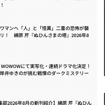
！
ワマンへ――「人」と「怪異」二重の恐怖が襲
！ 綿原 芹『ぬひんさまの塔』2026年8
』WOWOWにて実写化・連続ドラマ化決定！
岸井ゆきのが挑む戦慄のダークミステリー
編集部2026年8月の新刊紹介】綿原 芹『ぬひん