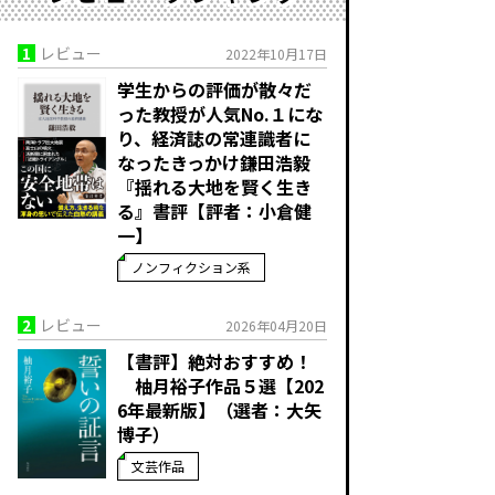
1
レビュー
2022年10月17日
学生からの評価が散々だ
った教授が人気No.１にな
り、経済誌の常連識者に
なったきっかけ――鎌田浩毅
『揺れる大地を賢く生き
る』書評【評者：小倉健
一】
ノンフィクション系
2
レビュー
2026年04月20日
【書評】絶対おすすめ！
柚月裕子作品５選【202
6年最新版】（選者：大矢
博子）
文芸作品