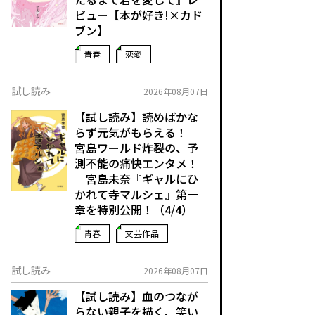
ビュー【本が好き!×カド
ブン】
青春
恋愛
試し読み
2026年08月07日
【試し読み】読めばかな
らず元気がもらえる！
宮島ワールド炸裂の、予
測不能の痛快エンタメ！
宮島未奈『ギャルにひ
かれて寺マルシェ』第一
章を特別公開！（4/4）
青春
文芸作品
試し読み
2026年08月07日
【試し読み】血のつなが
らない親子を描く、笑い