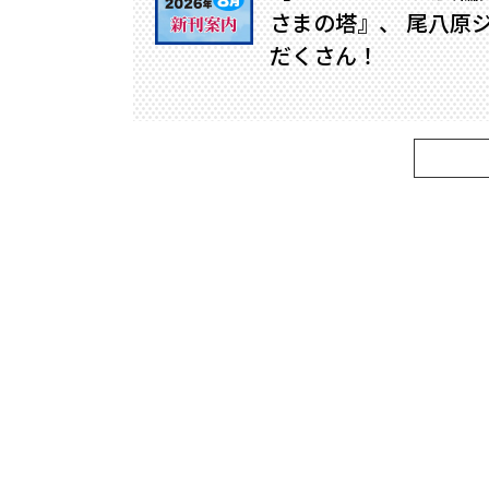
さまの塔』、 尾八原
だくさん！