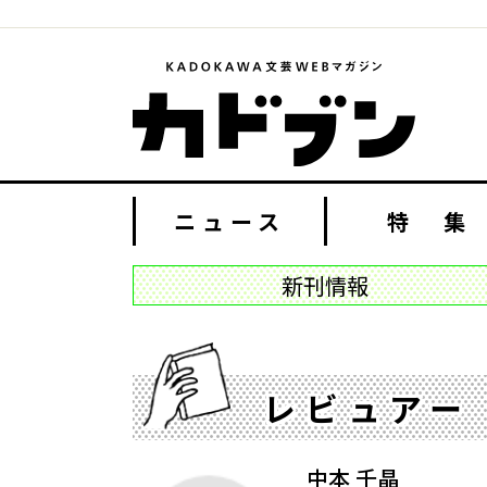
ニュース
特 集
新刊情報
レビュアー
中本 千晶