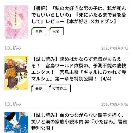
【書評】「私の大好きな男の子は、私が死ん
でもいいらしいの」――『死にいたるまで君を愛
して』レビュー【本が好き!×カドブン】
青春
恋愛
試し読み
2026年08月07日
【試し読み】読めばかならず元気がもらえ
る！ 宮島ワールド炸裂の、予測不能の痛快
エンタメ！ 宮島未奈『ギャルにひかれて寺
マルシェ』第一章を特別公開！（4/4）
青春
文芸作品
試し読み
2026年08月07日
【試し読み】血のつながらない親子を描く、
笑いと涙の家族小説――木内 昇『かたばみ』冒頭
特別公開！