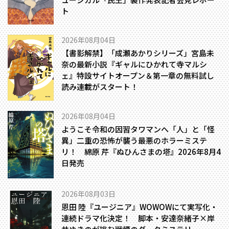
ト
2026年08月04日
【書影解禁】「成瀬あかりシリーズ」宮島未
奈の最新小説『ギャルにひかれて寺マルシ
ェ』特設サイトオープン＆第一章の無料試し
読み連載がスタート！
2026年08月04日
ようこそ令和の因習タワマンへ――「人」と「怪
異」二重の恐怖が襲う最悪のホラーミステ
リ！ 綿原 芹『ぬひんさまの塔』2026年8月4
日発売
2026年08月03日
恩田 陸『ユージニア』WOWOWにて実写化・
連続ドラマ化決定！ 脚本・安達奈緒子×岸