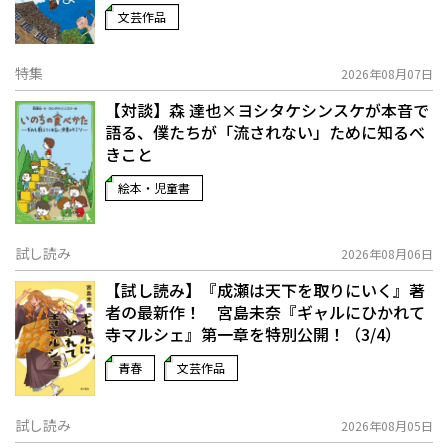
文芸作品
特集
2026年08月07日
【対談】森 達也×ヨシタケシンスケが本音で
語る、僕たちが「流されない」ために知るべ
きこと
絵本・児童書
試し読み
2026年08月06日
【試し読み】『成瀬は天下を取りにいく』著
者の最新作！ 宮島未奈『ギャルにひかれて
寺マルシェ』第一章を特別公開！（3/4）
青春
文芸作品
試し読み
2026年08月05日