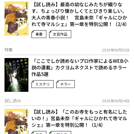
【試し読み】最高の幼なじみたちが織りな
す、ちょっぴり懐かしくてとびきり楽しい、
大人の青春小説！ 宮島未奈『ギャルにひか
れて寺マルシェ』第一章を特別公開！（2/4）
青春
文芸作品
特集
2026年08月05日
「ここでしか読めないプロ作家によるWEB小
説の連載」――カクヨムネクストで読めるホラー
作品5選
ミステリ
ホラー
試し読み
2026年08月04日
【試し読み】「このお寺をもっと有名にした
いの！」宮島未奈『ギャルにひかれて寺マル
シェ』第一章を特別公開！（1/4）