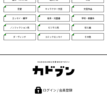
恋愛
キャラクター文芸
文芸作品
エッセイ・雑学
絵本・児童書
学術・教養系
ノンフィクション系
ビジネス系
怪と幽
ダ・ヴィンチ
コミックエッセイ
その他
ログイン / 会員登録