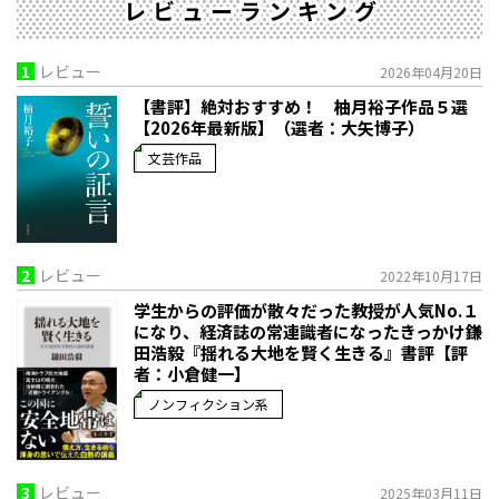
レビューランキング
1
レビュー
2026年04月20日
【書評】絶対おすすめ！ 柚月裕子作品５選
【2026年最新版】（選者：大矢博子）
文芸作品
2
レビュー
2022年10月17日
学生からの評価が散々だった教授が人気No.１
になり、経済誌の常連識者になったきっかけ――鎌
田浩毅『揺れる大地を賢く生きる』書評【評
者：小倉健一】
ノンフィクション系
3
レビュー
2025年03月11日