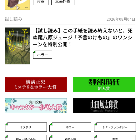
青春
文芸作品
試し読み
2026年08月04日
【試し読み】この手紙を読み終えないと、死
ぬ――尾八原ジュージ『予言のけもの』のワンシ
ーンを特別公開！
ホラー
ミステリ
ホラー
ＳＦ・ファンタジー
歴史・時代小説
経済小説
青春