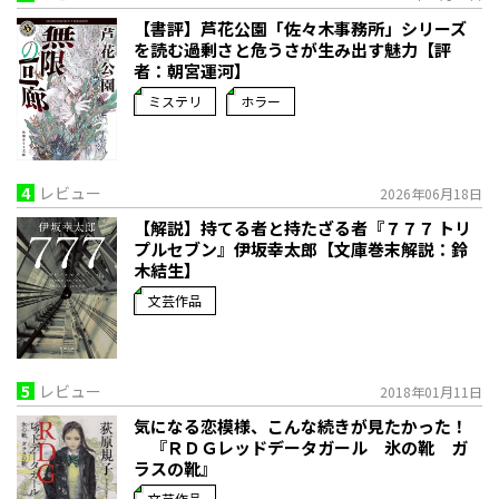
【書評】芦花公園「佐々木事務所」シリーズ
を読む――過剰さと危うさが生み出す魅力【評
者：朝宮運河】
ミステリ
ホラー
4
レビュー
2026年06月18日
【解説】持てる者と持たざる者――『７７７ トリ
プルセブン』伊坂幸太郎【文庫巻末解説：鈴
木結生】
文芸作品
5
レビュー
2018年01月11日
気になる恋模様、こんな続きが見たかった！
『ＲＤＧレッドデータガール 氷の靴 ガ
ラスの靴』
文芸作品