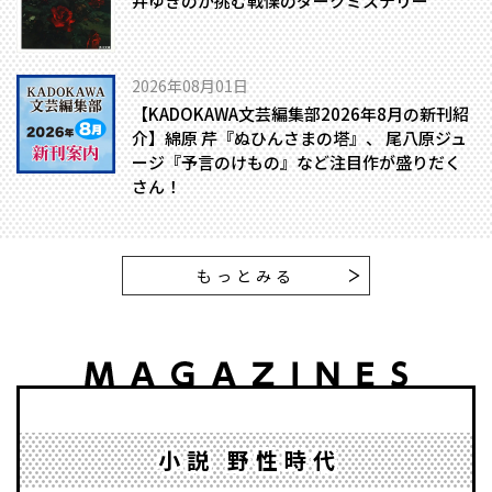
井ゆきのが挑む戦慄のダークミステリー
2026年08月01日
【KADOKAWA文芸編集部2026年8月の新刊紹
介】綿原 芹『ぬひんさまの塔』、 尾八原ジュ
ージ『予言のけもの』など注目作が盛りだく
さん！
もっとみる
小説 野性時代