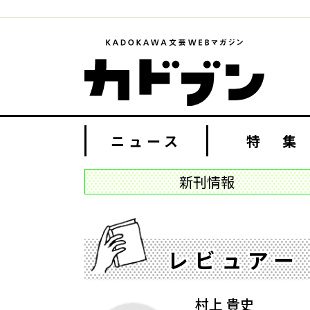
ニュース
特 集
新刊情報
レビュアー
村上 貴史