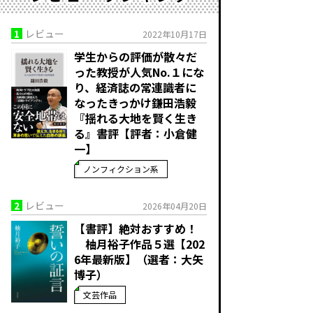
1
レビュー
2022年10月17日
学生からの評価が散々だ
った教授が人気No.１にな
り、経済誌の常連識者に
なったきっかけ――鎌田浩毅
『揺れる大地を賢く生き
る』書評【評者：小倉健
一】
ノンフィクション系
2
レビュー
2026年04月20日
【書評】絶対おすすめ！
柚月裕子作品５選【202
6年最新版】（選者：大矢
博子）
文芸作品