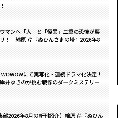
！
ワマンへ――「人」と「怪異」二重の恐怖が襲
！ 綿原 芹『ぬひんさまの塔』2026年8
』WOWOWにて実写化・連続ドラマ化決定！
岸井ゆきのが挑む戦慄のダークミステリー
編集部2026年8月の新刊紹介】綿原 芹『ぬひん