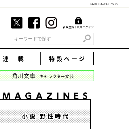
KADOKAWA Group
新規登録 / 会員ログイン
検索
連 載
特設ページ
角川文庫
キャラクター文芸
小説 野性時代