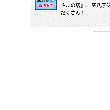
さまの塔』、 尾八原
だくさん！