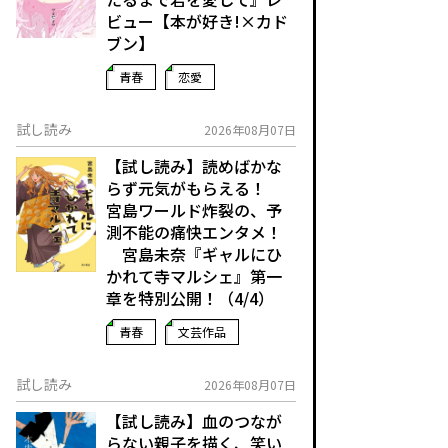
ビュー【本が好き!×カド
ブン】
青春
恋愛
試し読み
2026年08月07日
【試し読み】読めばかな
らず元気がもらえる！
宮島ワールド炸裂の、予
測不能の痛快エンタメ！
宮島未奈『ギャルにひ
かれて寺マルシェ』第一
章を特別公開！（4/4）
青春
文芸作品
試し読み
2026年08月07日
【試し読み】血のつなが
らない親子を描く、笑い