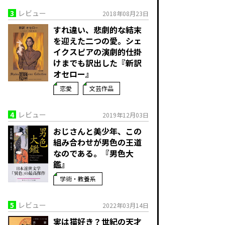
3
レビュー
2018年08月23日
すれ違い、悲劇的な結末
を迎えた二つの愛。シェ
イクスピアの演劇的仕掛
けまでも訳出した『新訳
オセロー』
恋愛
文芸作品
4
レビュー
2019年12月03日
おじさんと美少年、この
組み合わせが男色の王道
なのである。『男色大
鑑』
学術・教養系
5
レビュー
2022年03月14日
実は猫好き？世紀の天才