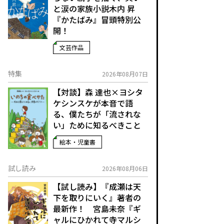
と涙の家族小説――木内 昇
『かたばみ』冒頭特別公
開！
文芸作品
特集
2026年08月07日
【対談】森 達也×ヨシタ
ケシンスケが本音で語
る、僕たちが「流されな
い」ために知るべきこと
絵本・児童書
試し読み
2026年08月06日
【試し読み】『成瀬は天
下を取りにいく』著者の
最新作！ 宮島未奈『ギ
ャルにひかれて寺マルシ