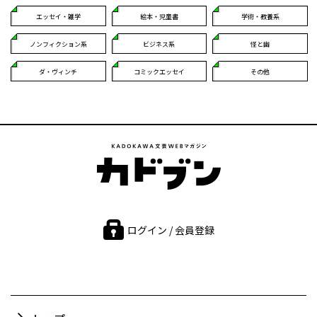
エッセイ・雑学
絵本・児童書
学術・教養系
ノンフィクション系
ビジネス系
怪と幽
ダ・ヴィンチ
コミックエッセイ
その他
ログイン / 会員登録