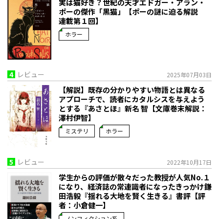
実は猫好き？世紀の天才エドガー・アラン・
ポーの傑作「黒猫」【ポーの謎に迫る解説
連載第１回】
ホラー
4
レビュー
2025年07月03日
【解説】既存の分かりやすい物語とは異なる
アプローチで、読者にカタルシスを与えよう
とする――『あさとほ』新名 智【文庫巻末解説：
澤村伊智】
ミステリ
ホラー
5
レビュー
2022年10月17日
学生からの評価が散々だった教授が人気No.１
になり、経済誌の常連識者になったきっかけ――鎌
田浩毅『揺れる大地を賢く生きる』書評【評
者：小倉健一】
ノンフィクション系