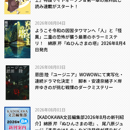
読み連載がスタート！
2026年08月04日
ようこそ令和の因習タワマンへ――「人」と「怪
異」二重の恐怖が襲う最悪のホラーミステ
リ！ 綿原 芹『ぬひんさまの塔』2026年8月4
日発売
2026年08月03日
恩田 陸『ユージニア』WOWOWにて実写化・
連続ドラマ化決定！ 脚本・安達奈緒子×岸
井ゆきのが挑む戦慄のダークミステリー
2026年08月01日
【KADOKAWA文芸編集部2026年8月の新刊紹
介】綿原 芹『ぬひんさまの塔』、 尾八原ジュ
ージ『予言のけもの』など注目作が盛りだく