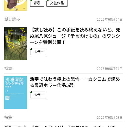
青春
文芸作品
試し読み
2026年08月04日
【試し読み】この手紙を読み終えないと、死
ぬ――尾八原ジュージ『予言のけもの』のワンシ
ーンを特別公開！
ホラー
特集
2026年08月04日
活字で味わう極上の恐怖……カクヨムで読め
る最恐ホラー作品5選
ホラー
特集
2026年08月03日