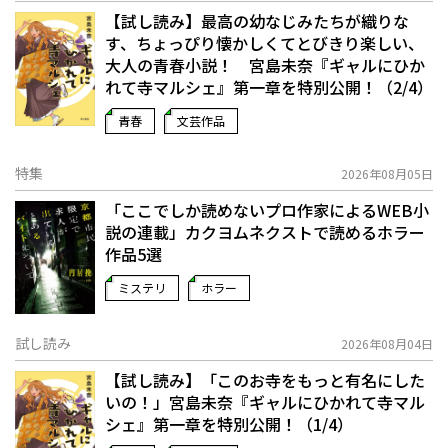
【試し読み】最高の幼なじみたちが織りな
す、ちょっぴり懐かしくてとびきり楽しい、
大人の青春小説！ 宮島未奈『ギャルにひか
れて寺マルシェ』第一章を特別公開！（2/4）
青春
文芸作品
特集
2026年08月05日
「ここでしか読めないプロ作家によるWEB小
説の連載」――カクヨムネクストで読めるホラー
作品5選
ミステリ
ホラー
試し読み
2026年08月04日
【試し読み】「このお寺をもっと有名にした
いの！」宮島未奈『ギャルにひかれて寺マル
シェ』第一章を特別公開！（1/4）