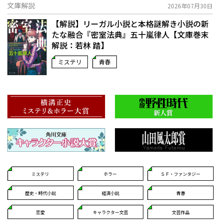
文庫解説
2026年07月30日
【解説】リーガル小説と本格謎解き小説の新
たな融合――『密室法典』五十嵐律人【文庫巻末
解説：若林 踏】
ミステリ
青春
ミステリ
ホラー
ＳＦ・ファンタジー
歴史・時代小説
経済小説
青春
恋愛
キャラクター文芸
文芸作品