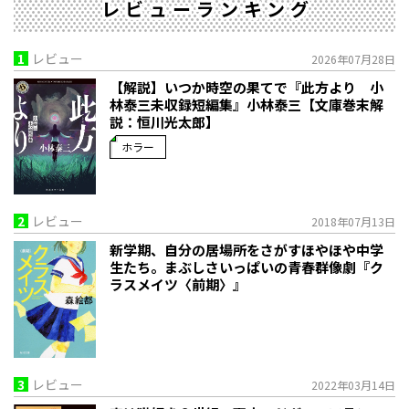
レビューランキング
1
レビュー
2026年07月28日
【解説】いつか時空の果てで――『此方より 小
林泰三未収録短編集』小林泰三【文庫巻末解
説：恒川光太郎】
ホラー
2
レビュー
2018年07月13日
新学期、自分の居場所をさがすほやほや中学
生たち。まぶしさいっぱいの青春群像劇『ク
ラスメイツ〈前期〉』
3
レビュー
2022年03月14日