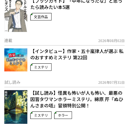
【ブックガイド】「中年になったな」と思っ
たら読みたい本5選
文芸作品
連載
2026年08月02日
【インタビュー】作家・五十嵐律人が選ぶ 私
のおすすめミステリ 第22回
ミステリ
試し読み
2026年07月31日
【試し読み】怪異も怖いが人も怖い、最悪の
因習タワマンホラーミステリ。綿原 芹『ぬひ
んさまの塔』冒頭特別公開！
ミステリ
ホラー