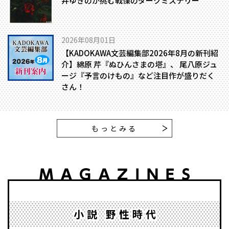
井ゆきのが挑む戦慄のダークミステリー
2026年08月01日
【KADOKAWA文芸編集部2026年8月の新刊紹
介】綿原 芹『ぬひんさまの塔』、 尾八原ジュ
ージ『予言のけもの』など注目作が盛りだく
さん！
もっとみる
小説 野性時代