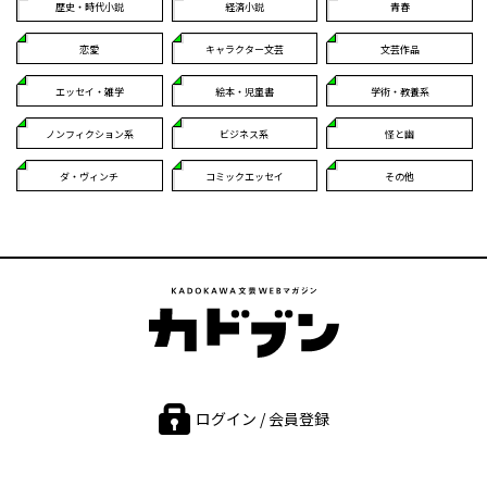
歴史・時代小説
経済小説
青春
恋愛
キャラクター文芸
文芸作品
エッセイ・雑学
絵本・児童書
学術・教養系
ノンフィクション系
ビジネス系
怪と幽
ダ・ヴィンチ
コミックエッセイ
その他
ログイン / 会員登録