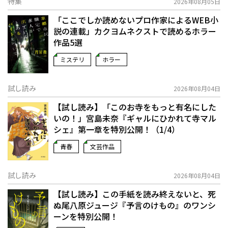
特集
2026年08月05日
「ここでしか読めないプロ作家によるWEB小
説の連載」――カクヨムネクストで読めるホラー
作品5選
ミステリ
ホラー
試し読み
2026年08月04日
【試し読み】「このお寺をもっと有名にした
いの！」宮島未奈『ギャルにひかれて寺マル
シェ』第一章を特別公開！（1/4）
青春
文芸作品
試し読み
2026年08月04日
【試し読み】この手紙を読み終えないと、死
ぬ――尾八原ジュージ『予言のけもの』のワンシ
ーンを特別公開！