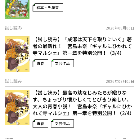
絵本・児童書
試し読み
2026年08月06日
【試し読み】『成瀬は天下を取りにいく』著
者の最新作！ 宮島未奈『ギャルにひかれて
寺マルシェ』第一章を特別公開！（3/4）
青春
文芸作品
試し読み
2026年08月05日
【試し読み】最高の幼なじみたちが織りな
す、ちょっぴり懐かしくてとびきり楽しい、
大人の青春小説！ 宮島未奈『ギャルにひか
れて寺マルシェ』第一章を特別公開！（2/4）
青春
文芸作品