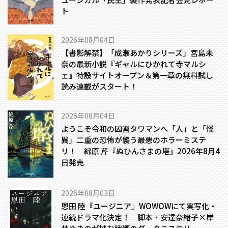
ト
2026年08月04日
【書影解禁】「成瀬あかりシリーズ」宮島未
奈の最新小説『ギャルにひかれて寺マルシ
ェ』特設サイトオープン＆第一章の無料試し
読み連載がスタート！
2026年08月04日
ようこそ令和の因習タワマンへ――「人」と「怪
異」二重の恐怖が襲う最悪のホラーミステ
リ！ 綿原 芹『ぬひんさまの塔』2026年8月4
日発売
2026年08月03日
恩田 陸『ユージニア』WOWOWにて実写化・
連続ドラマ化決定！ 脚本・安達奈緒子×岸