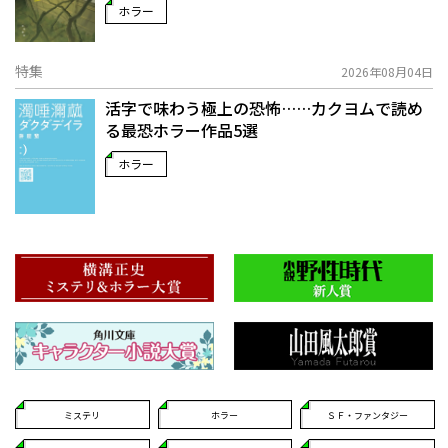
ホラー
特集
2026年08月04日
活字で味わう極上の恐怖……カクヨムで読め
る最恐ホラー作品5選
ホラー
ミステリ
ホラー
ＳＦ・ファンタジー