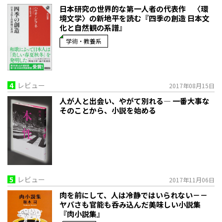
日本研究の世界的な第一人者の代表作 〈環
境文学〉の新地平を読む『四季の創造 日本文
化と自然観の系譜』
学術・教養系
4
レビュー
2017年08月15日
人が人と出会い、やがて別れる― 一番大事な
そのことから、小説を始める
5
レビュー
2017年11月06日
肉を前にして、人は冷静ではいられない－－
ヤバさも官能も呑み込んだ美味しい小説集
『肉小説集』