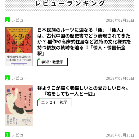
レビューランキング
1
レビュー
2020年07月22日
日本民族のルーツに連なる「倭」「倭人」
は、古代中国の歴史書でどう表現されてきた
か？ 稲作や高床式住居など独特の文化様式を
持つ倭族の軌跡を辿る︕『倭人・倭国伝全
釈』
学術・教養系
2
レビュー
2018年08月02日
群ようこが描く老猫しいとの愛おしい日々。
『咳をしても一人と一匹』
エッセイ・雑学
3
レビュー
2020年06月15日