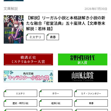
文庫解説
2026年07月30日
【解説】リーガル小説と本格謎解き小説の新
たな融合――『密室法典』五十嵐律人【文庫巻末
解説：若林 踏】
ミステリ
青春
ミステリ
ホラー
ＳＦ・ファンタジー
歴史・時代小説
経済小説
青春