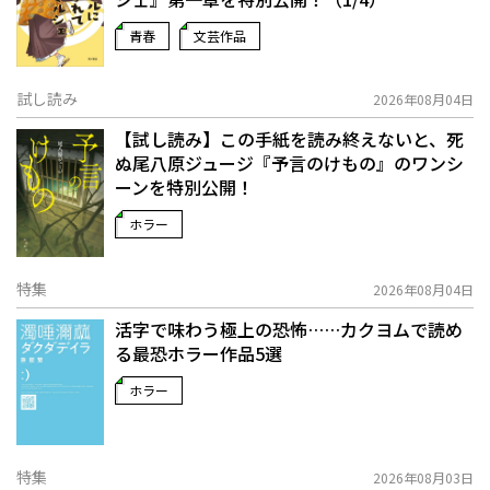
青春
文芸作品
試し読み
2026年08月04日
【試し読み】この手紙を読み終えないと、死
ぬ――尾八原ジュージ『予言のけもの』のワンシ
ーンを特別公開！
ホラー
特集
2026年08月04日
活字で味わう極上の恐怖……カクヨムで読め
る最恐ホラー作品5選
ホラー
特集
2026年08月03日