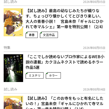
試し読み
2026年08月05日
【試し読み】最高の幼なじみたちが織りな
す、ちょっぴり懐かしくてとびきり楽しい、
大人の青春小説！ 宮島未奈『ギャルにひか
れて寺マルシェ』第一章を特別公開！（2/4）
青春
文芸作品
特集
2026年08月05日
「ここでしか読めないプロ作家によるWEB小
説の連載」――カクヨムネクストで読めるホラー
作品5選
ミステリ
ホラー
試し読み
2026年08月04日
【試し読み】「このお寺をもっと有名にした
いの！」宮島未奈『ギャルにひかれて寺マル
シェ』第一章を特別公開！（1/4）