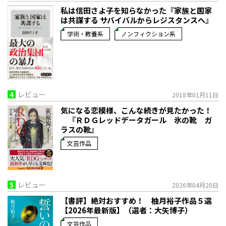
私は信田さよ子を知らなかった『家族と国家
は共謀する サバイバルからレジスタンスへ』
学術・教養系
ノンフィクション系
4
レビュー
2018年01月11日
気になる恋模様、こんな続きが見たかった！
『ＲＤＧレッドデータガール 氷の靴 ガ
ラスの靴』
文芸作品
5
レビュー
2026年04月20日
【書評】絶対おすすめ！ 柚月裕子作品５選
【2026年最新版】（選者：大矢博子）
文芸作品