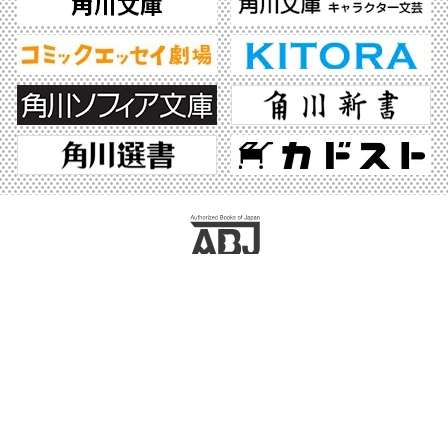
ABJマークは、この電子書店・電子書籍配信サービスが、著作権者からコンテンツ使
用許諾を得た正規版配信サービスであることを示す登録商標（登録番号 第6091713
号）です。ABJマークの詳細、ABJマークを掲示しているサービスの一覧はこちら。
https://aebs.or.jp/
©2026 KADOKAWA All Rights Reserved.