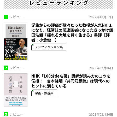
レビューランキング
1
レビュー
2022年10月17日
学生からの評価が散々だった教授が人気No.１
になり、経済誌の常連識者になったきっかけ――鎌
田浩毅『揺れる大地を賢く生きる』書評【評
者：小倉健一】
ノンフィクション系
2
レビュー
2020年07月06日
NHK「100分de名著」講師が読み方のコツを
伝授！ 吉本隆明『共同幻想論』は現代への
ヒントに満ちている
学術・教養系
3
レビュー
2021年02月26日