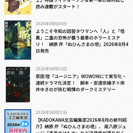
読み連載がスタート！
2026年08月04日
ようこそ令和の因習タワマンへ――「人」と「怪
異」二重の恐怖が襲う最悪のホラーミステ
リ！ 綿原 芹『ぬひんさまの塔』2026年8月4
日発売
2026年08月03日
恩田 陸『ユージニア』WOWOWにて実写化・
連続ドラマ化決定！ 脚本・安達奈緒子×岸
井ゆきのが挑む戦慄のダークミステリー
2026年08月01日
【KADOKAWA文芸編集部2026年8月の新刊紹
介】綿原 芹『ぬひんさまの塔』、 尾八原ジュ
ージ『予言のけもの』など注目作が盛りだく