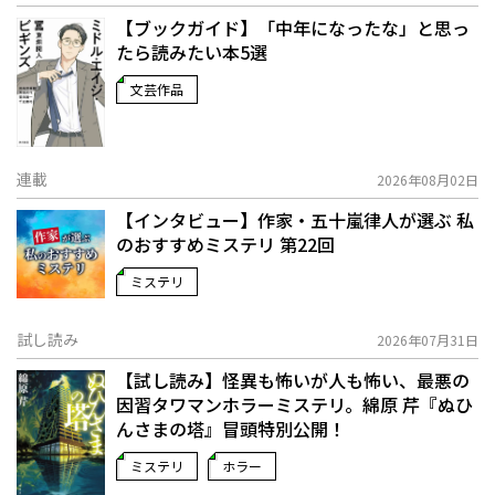
【ブックガイド】「中年になったな」と思っ
たら読みたい本5選
文芸作品
連載
2026年08月02日
【インタビュー】作家・五十嵐律人が選ぶ 私
のおすすめミステリ 第22回
ミステリ
試し読み
2026年07月31日
【試し読み】怪異も怖いが人も怖い、最悪の
因習タワマンホラーミステリ。綿原 芹『ぬひ
んさまの塔』冒頭特別公開！
ミステリ
ホラー