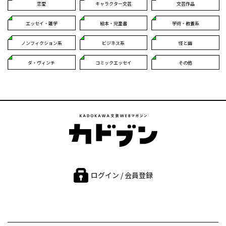
恋愛
キャラクター文芸
文芸作品
エッセイ・雑学
絵本・児童書
学術・教養系
ノンフィクション系
ビジネス系
怪と幽
ダ・ヴィンチ
コミックエッセイ
その他
ログイン / 会員登録