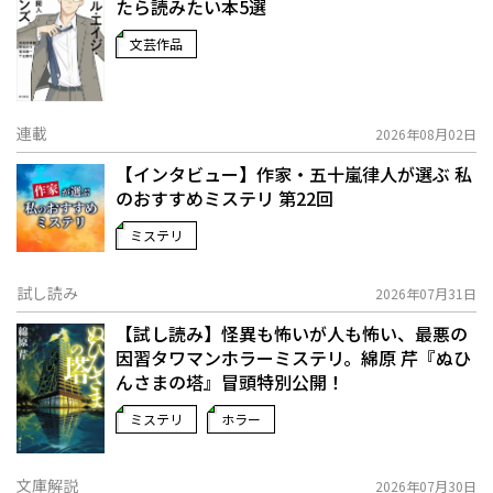
たら読みたい本5選
文芸作品
連載
2026年08月02日
【インタビュー】作家・五十嵐律人が選ぶ 私
のおすすめミステリ 第22回
ミステリ
試し読み
2026年07月31日
【試し読み】怪異も怖いが人も怖い、最悪の
因習タワマンホラーミステリ。綿原 芹『ぬひ
んさまの塔』冒頭特別公開！
ミステリ
ホラー
文庫解説
2026年07月30日