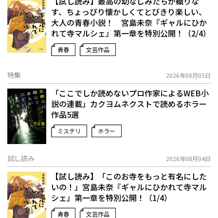
【試し読み】最高の幼なじみたちが織りな
す、ちょっぴり懐かしくてとびきり楽しい、
大人の青春小説！ 宮島未奈『ギャルにひか
れて寺マルシェ』第一章を特別公開！（2/4）
青春
文芸作品
特集
2026年08月05日
「ここでしか読めないプロ作家によるWEB小
説の連載」――カクヨムネクストで読めるホラー
作品5選
ミステリ
ホラー
試し読み
2026年08月04日
【試し読み】「このお寺をもっと有名にした
いの！」宮島未奈『ギャルにひかれて寺マル
シェ』第一章を特別公開！（1/4）
青春
文芸作品