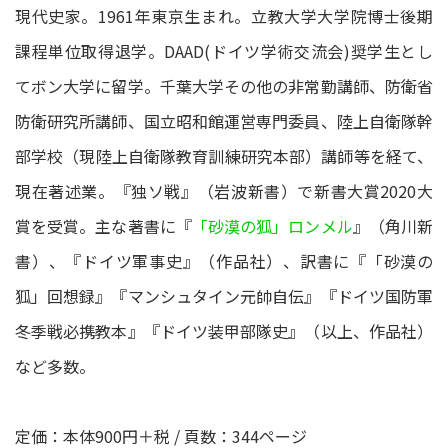
現代史家。1961年東京生まれ。立教大学大学院博士後期
課程単位取得退学。DAAD(ドイツ学術交流会)奨学生とし
てボン大学に留学。千葉大学その他の非常勤講師、防衛省
防衛研究所講師、国立昭和館運営専門委員、陸上自衛隊幹
部学校（現陸上自衛隊教育訓練研究本部）講師等を経て、
現在著述業。『独ソ戦』（岩波新書）で新書大賞2020大
賞を受賞。主な著書に『
「砂漠の狐」ロンメル
』（角川新
書）、『ドイツ軍事史』（作品社）、訳書に『「砂漠の
狐」回想録』『マンシュタイン元帥自伝』『ドイツ国防軍
冬季戦必携教本』『ドイツ装甲部隊史』（以上、作品社）
など多数。
定価：本体900円＋税 / 頁数：344ページ