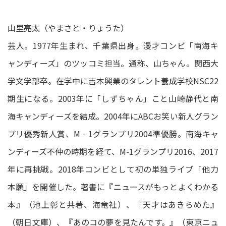
山里亮太（やまさと・りょうた）
芸人。1977年生まれ、千葉県出身。漫才コンビ「南海キ
ャンディーズ」のツッコミ担当。通称、山ちゃん。関西大
学文学部卒。在学中に吉本興業のタレント養成学校NSC22
期生になる。2003年に「しずちゃん」こと山崎静代と南
海キャンディーズを結成。2004年にABCお笑い新人グラン
プリ優秀新人賞、M‐1グランプリ2004準優勝。南海キャ
ンディーズ不仲の時期を経て、M-1グランプリ2016、2017
年に再挑戦。2018年コンビとして初の単独ライブ「他力
本願」を開催した。著書に『ニュースがもっとよくわかる
本』（池上彰と共著、海竜社）、『天才はあきらめた』
（朝日文庫）、『あのコの夢を見たんです。』（東京ニュ