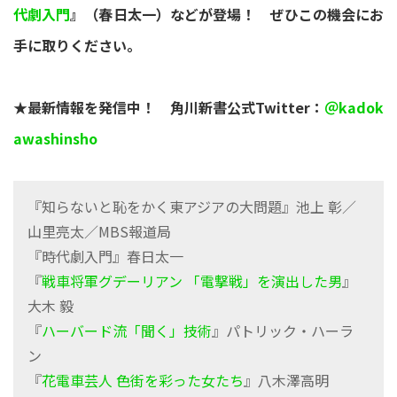
代劇入門
』（春日太一）などが登場！ ぜひこの機会にお
手に取りください。
★最新情報を発信中！ 角川新書公式Twitter：
＠kadok
awashinsho
『知らないと恥をかく東アジアの大問題』池上 彰／
山里亮太／MBS報道局
『時代劇入門』春日太一
『
戦車将軍グデーリアン 「電撃戦」を演出した男
』
大木 毅
『
ハーバード流「聞く」技術
』パトリック・ハーラ
ン
『
花電車芸人 色街を彩った女たち
』八木澤高明