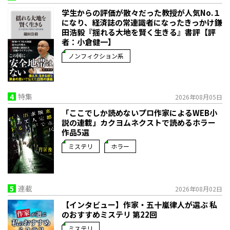
学生からの評価が散々だった教授が人気No.１
になり、経済誌の常連識者になったきっかけ――鎌
田浩毅『揺れる大地を賢く生きる』書評【評
者：小倉健一】
ノンフィクション系
4
特集
2026年08月05日
「ここでしか読めないプロ作家によるWEB小
説の連載」――カクヨムネクストで読めるホラー
作品5選
ミステリ
ホラー
5
連載
2026年08月02日
【インタビュー】作家・五十嵐律人が選ぶ 私
のおすすめミステリ 第22回
ミステリ