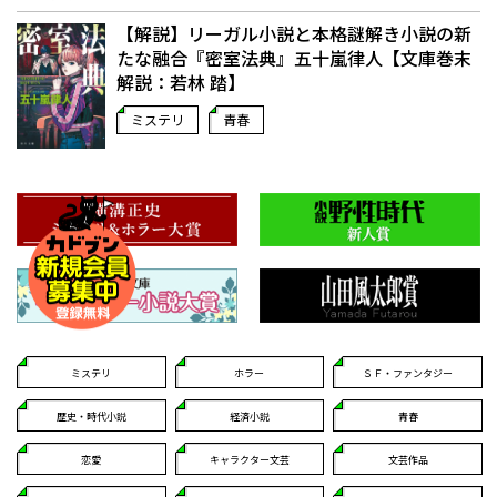
【解説】リーガル小説と本格謎解き小説の新
たな融合――『密室法典』五十嵐律人【文庫巻末
解説：若林 踏】
ミステリ
青春
ミステリ
ホラー
ＳＦ・ファンタジー
歴史・時代小説
経済小説
青春
恋愛
キャラクター文芸
文芸作品