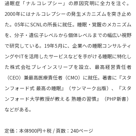
過眠症「ナルコレプシー」の原因究明に全力を注ぐ。
2000年にはナルコレプシーの発生メカニズムを突き止め
た。05年にSCNLの所長に就任。睡眠・覚醒のメカニズム
を、分子・遺伝子レベルから個体レベルまでの幅広い視野
で研究している。19年5月に、企業への睡眠コンサルティ
ングやITを活用したサービスなどを手がける睡眠に特化し
た株式会社ブレインスリープを設立、最高経営責任者
（CEO）兼最高医療責任者（CMO）に就任。著書に『スタ
ンフォード式 最高の睡眠』（サンマーク出版）、『スタ
ンフォード大学教授が教える 熟睡の習慣』（PHP新書）
などがある。
定価：本体900円＋税 / 頁数：240ページ