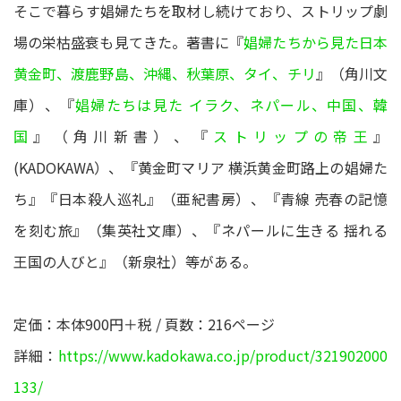
そこで暮らす娼婦たちを取材し続けており、ストリップ劇
場の栄枯盛衰も見てきた。著書に『
娼婦たちから見た日本
黄金町、渡鹿野島、沖縄、秋葉原、タイ、チリ
』（角川文
庫）、『
娼婦たちは見た イラク、ネパール、中国、韓
国
』（角川新書）、『
ストリップの帝王
』
(KADOKAWA）、『黄金町マリア 横浜黄金町路上の娼婦た
ち』『日本殺人巡礼』（亜紀書房）、『青線 売春の記憶
を刻む旅』（集英社文庫）、『ネパールに生きる 揺れる
王国の人びと』（新泉社）等がある。
定価：本体900円＋税 / 頁数：216ページ
詳細：
https://www.kadokawa.co.jp/product/321902000
133/