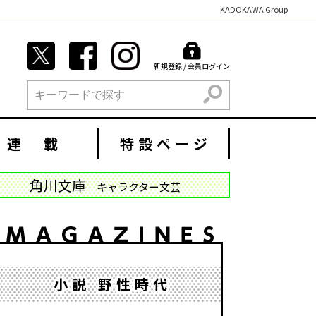
KADOKAWA Group
新規登録 / 会員ログイン
検索
連 載
特設ページ
角川文庫
キャラクター文芸
小説 野性時代