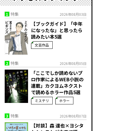
1
特集
2026年08月03日
【ブックガイド】「中年
になったな」と思ったら
読みたい本5選
文芸作品
2
特集
2026年08月05日
「ここでしか読めないプ
ロ作家によるWEB小説の
連載」――カクヨムネクスト
で読めるホラー作品5選
ミステリ
ホラー
3
特集
2026年08月07日
【対談】森 達也×ヨシタ