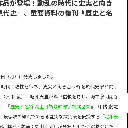
作品が登場！動乱の時代に史実と向き
現代史』、重要資料の復刊『歴史と名
10日（月）に発売しました。
の時代に理性を保ち、史実と向き合う術を現代史家が問う
』（大木 毅）、昭和天皇が篤い信頼を寄せ、海軍黎明期を
！ 『
歴史と名将 海上自衛隊幹部学校講話集
』（山梨勝之
、最低限の知識でできる堅実な投資法を伝授する『
定年後
昭、構成・執筆：柴山幸夫）が登場！ ぜひこの機会にお手