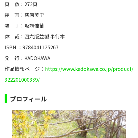
頁 数：272頁
装 画：荻原美里
装 丁：坂詰佳苗
体 裁：四六版並製 単行本
ISBN ：9784041125267
発 行：KADOKAWA
作品情報ページ：
https://www.kadokawa.co.jp/product/
322201000339/
プロフィール