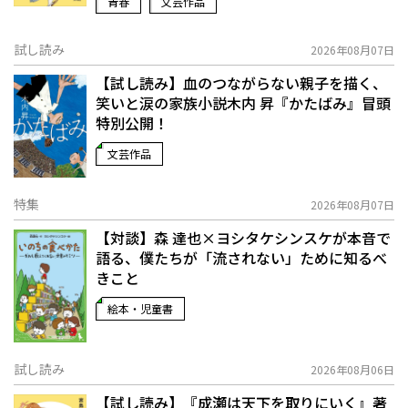
青春
文芸作品
試し読み
2026年08月07日
【試し読み】血のつながらない親子を描く、
笑いと涙の家族小説――木内 昇『かたばみ』冒頭
特別公開！
文芸作品
特集
2026年08月07日
【対談】森 達也×ヨシタケシンスケが本音で
語る、僕たちが「流されない」ために知るべ
きこと
絵本・児童書
試し読み
2026年08月06日
【試し読み】『成瀬は天下を取りにいく』著