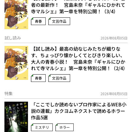
者の最新作！ 宮島未奈『ギャルにひかれて
寺マルシェ』第一章を特別公開！（3/4）
青春
文芸作品
試し読み
2026年08月05日
【試し読み】最高の幼なじみたちが織りな
す、ちょっぴり懐かしくてとびきり楽しい、
大人の青春小説！ 宮島未奈『ギャルにひか
れて寺マルシェ』第一章を特別公開！（2/4）
青春
文芸作品
特集
2026年08月05日
「ここでしか読めないプロ作家によるWEB小
説の連載」――カクヨムネクストで読めるホラー
作品5選
ミステリ
ホラー