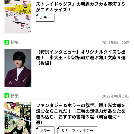
ストレイドッグス』の朝霧カフカ＆春河３５
がコミカライズ！
ホラー
3
特集
2019年03月20日
【特別インタビュー】オリジナルクイズも出
題！ 東大王・伊沢拓司が選ぶ角川文庫５選
【後編】
4
特集
2022年08月19日
ファンタジー＆ホラーの旗手、恒川光太郎を
読むならこれだ！ 圧巻の想像力があなたを
包み込む、おすすめ書籍３選（朝宮運河・
選）
ホラー
ＳＦ・ファンタジー