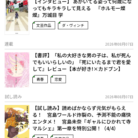
【インタビュー】 あがいてる姿って何歳にな
ってもキラキラして見える 『ホルモー燦
燦』万城目 学
文芸作品
ダ・ヴィンチ
連載
2026年08月07日
【書評】「私の大好きな男の子は、私が死ん
でもいいらしいの」――『死にいたるまで君を愛
して』レビュー【本が好き!×カドブン】
青春
恋愛
試し読み
2026年08月07日
【試し読み】読めばかならず元気がもらえ
る！ 宮島ワールド炸裂の、予測不能の痛快
エンタメ！ 宮島未奈『ギャルにひかれて寺
マルシェ』第一章を特別公開！（4/4）