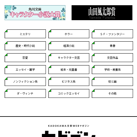
ミステリ
ホラー
ＳＦ・ファンタジー
歴史・時代小説
経済小説
青春
恋愛
キャラクター文芸
文芸作品
エッセイ・雑学
絵本・児童書
学術・教養系
ノンフィクション系
ビジネス系
怪と幽
ダ・ヴィンチ
コミックエッセイ
その他