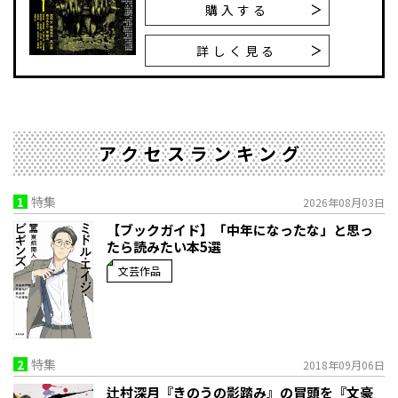
購入する
詳しく見る
アクセスランキング
1
特集
2026年08月03日
【ブックガイド】「中年になったな」と思っ
たら読みたい本5選
文芸作品
2
特集
2018年09月06日
辻村深月『きのうの影踏み』の冒頭を『文豪