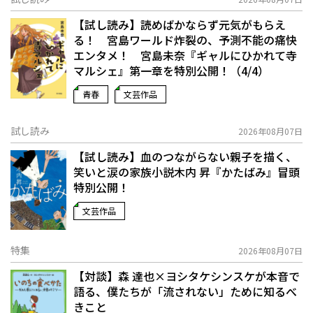
【試し読み】読めばかならず元気がもらえ
る！ 宮島ワールド炸裂の、予測不能の痛快
エンタメ！ 宮島未奈『ギャルにひかれて寺
マルシェ』第一章を特別公開！（4/4）
青春
文芸作品
試し読み
2026年08月07日
【試し読み】血のつながらない親子を描く、
笑いと涙の家族小説――木内 昇『かたばみ』冒頭
特別公開！
文芸作品
特集
2026年08月07日
【対談】森 達也×ヨシタケシンスケが本音で
語る、僕たちが「流されない」ために知るべ
きこと