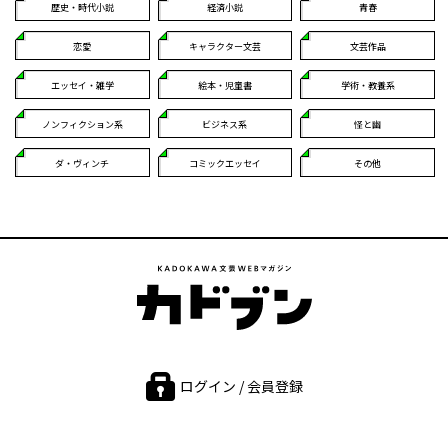
歴史・時代小説
経済小説
青春
恋愛
キャラクター文芸
文芸作品
エッセイ・雑学
絵本・児童書
学術・教養系
ノンフィクション系
ビジネス系
怪と幽
ダ・ヴィンチ
コミックエッセイ
その他
ログイン / 会員登録