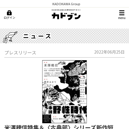
KADOKAWA Group
ログイン
menu
ニュース
プレスリリース
2022年06月25日
米澤穂信特集＆〈古典部〉シリーズ新作短