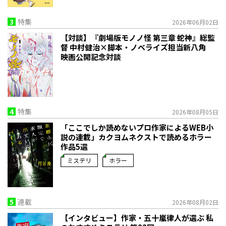
3
特集
2026年06月02日
【対談】『劇場版モノノ怪 第三章 蛇神』総監
督 中村健治×脚本・ノベライズ担当新八角
映画公開記念対談
4
特集
2026年08月05日
「ここでしか読めないプロ作家によるWEB小
説の連載」――カクヨムネクストで読めるホラー
作品5選
ミステリ
ホラー
5
連載
2026年08月02日
【インタビュー】作家・五十嵐律人が選ぶ 私