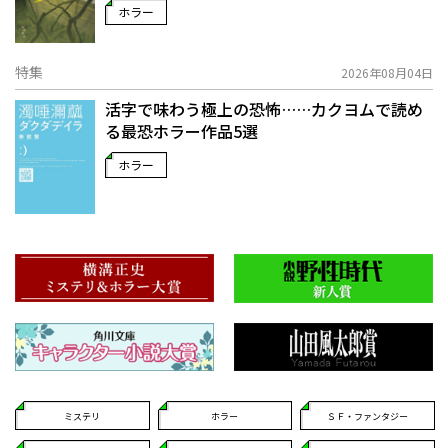
ホラー
特集
2026年08月04日
活字で味わう極上の恐怖……カクヨムで読め
る最恐ホラー作品5選
ホラー
ミステリ
ホラー
ＳＦ・ファンタジー