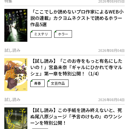
特集
2026年08月05日
「ここでしか読めないプロ作家によるWEB小
説の連載」――カクヨムネクストで読めるホラー
作品5選
ミステリ
ホラー
試し読み
2026年08月04日
【試し読み】「このお寺をもっと有名にした
いの！」宮島未奈『ギャルにひかれて寺マル
シェ』第一章を特別公開！（1/4）
青春
文芸作品
試し読み
2026年08月04日
【試し読み】この手紙を読み終えないと、死
ぬ――尾八原ジュージ『予言のけもの』のワンシ
ーンを特別公開！