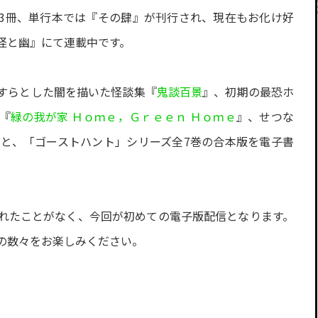
3冊、単行本では『その肆』が刊行され、現在もお化け好
怪と幽』にて連載中です。
すらとした闇を描いた怪談集『
鬼談百景
』、初期の最恐ホ
『
緑の我が家 Ｈｏｍｅ，Ｇｒｅｅｎ Ｈｏｍｅ
』、せつな
品と、「ゴーストハント」シリーズ全7巻の合本版を電子書
れたことがなく、今回が初めての電子版配信となります。
の数々をお楽しみください。