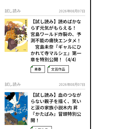
試し読み
2026年08月07日
【試し読み】読めばかな
らず元気がもらえる！
宮島ワールド炸裂の、予
測不能の痛快エンタメ！
宮島未奈『ギャルにひ
かれて寺マルシェ』第一
章を特別公開！（4/4）
青春
文芸作品
試し読み
2026年08月07日
【試し読み】血のつなが
らない親子を描く、笑い
と涙の家族小説――木内 昇
『かたばみ』冒頭特別公
開！