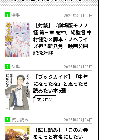
1
特集
2026年06月02日
【対談】『劇場版モノノ
怪 第三章 蛇神』総監督 中
村健治×脚本・ノベライ
ズ担当新八角 映画公開
記念対談
2
特集
2026年08月03日
【ブックガイド】「中年
になったな」と思ったら
読みたい本5選
文芸作品
3
試し読み
2026年08月04日
【試し読み】「このお寺
をもっと有名にしたい