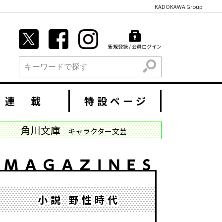
KADOKAWA Group
新規登録 / 会員ログイン
検索
連 載
特設ページ
角川文庫
キャラクター文芸
小説 野性時代