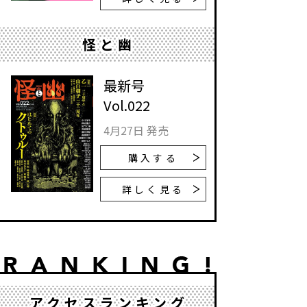
怪と幽
最新号
Vol.022
4月27日 発売
購入する
詳しく見る
アクセスランキング