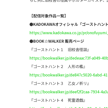
ちと共に旧校舎の怪異やポルターガイスト、
【配信対象作品一覧】
●KADOKAWAオフィシャル「ゴーストハン
https://www.kadokawa.co.jp/pr/onofuyumi
●BOOK☆WALKER 販売ページ
『ゴーストハント１ 旧校舎怪談』
https://bookwalker.jp/dedeaac73f-a049-40
『ゴーストハント２ 人形の檻』
https://bookwalker.jp/de847c5020-6abd-41
『ゴーストハント３ 乙女ノ祈リ』
https://bookwalker.jp/deef2f2caa-7934-4a3
『ゴーストハント４ 死霊遊戯』