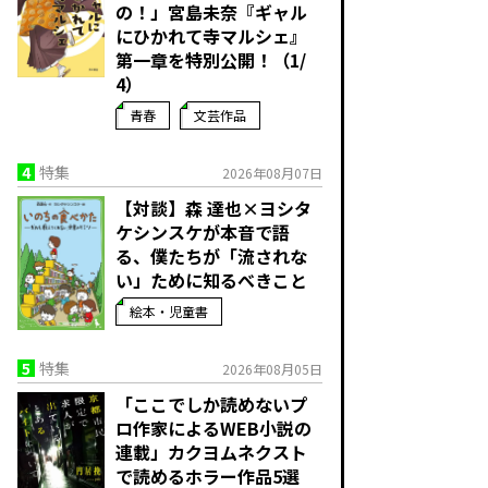
の！」宮島未奈『ギャル
にひかれて寺マルシェ』
第一章を特別公開！（1/
4）
青春
文芸作品
4
特集
2026年08月07日
【対談】森 達也×ヨシタ
ケシンスケが本音で語
る、僕たちが「流されな
い」ために知るべきこと
絵本・児童書
5
特集
2026年08月05日
「ここでしか読めないプ
ロ作家によるWEB小説の
連載」――カクヨムネクスト
で読めるホラー作品5選