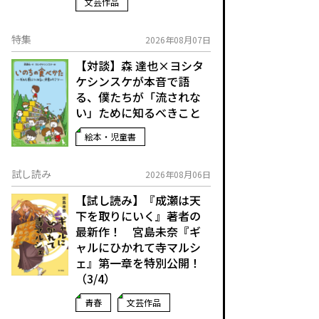
文芸作品
特集
2026年08月07日
【対談】森 達也×ヨシタ
ケシンスケが本音で語
る、僕たちが「流されな
い」ために知るべきこと
絵本・児童書
試し読み
2026年08月06日
【試し読み】『成瀬は天
下を取りにいく』著者の
最新作！ 宮島未奈『ギ
ャルにひかれて寺マルシ
ェ』第一章を特別公開！
（3/4）
青春
文芸作品