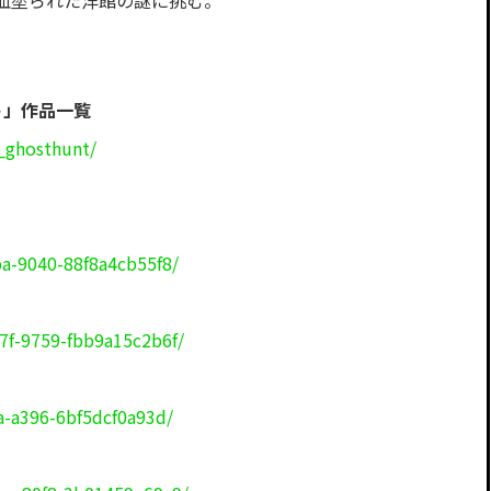
血塗られた洋館の謎に挑む。
ト」作品一覧
_ghosthunt/
ba-9040-88f8a4cb55f8/
7f-9759-fbb9a15c2b6f/
a-a396-6bf5dcf0a93d/