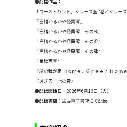
●配信作品：
「ゴーストハント」シリーズ全7巻とシリー
『営繕かるかや怪異譚』
『営繕かるかや怪異譚 その弐』
『営繕かるかや怪異譚 その参』
『営繕かるかや怪異譚 その肆』
『鬼談百景』
『緑の我が家 Ｈｏｍｅ，Ｇｒｅｅｎ Ｈｏｍ
『過ぎる十七の春』
●配信開始日
：2026年6月16日（火）
●配信書店
：主要電子書店にて配信