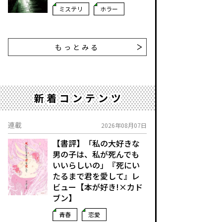
ミステリ
ホラー
もっとみる
新着コンテンツ
連載
2026年08月07日
【書評】「私の大好きな
男の子は、私が死んでも
いいらしいの」――『死にい
たるまで君を愛して』レ
ビュー【本が好き!×カド
ブン】
青春
恋愛