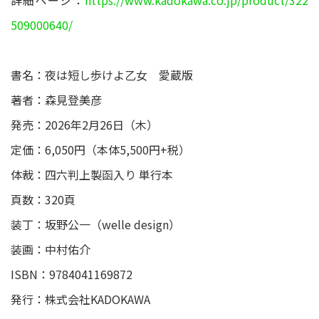
詳細ページ：
https://www.kadokawa.co.jp/product/322
509000640/
書名：夜は短し歩けよ乙女 愛蔵版
著者：森見登美彦
発売：2026年2月26日（木）
定価：6,050円（本体5,500円+税）
体裁：四六判上製函入り 単行本
頁数：320頁
装丁：坂野公一（welle design）
装画：中村佑介
ISBN：9784041169872
発行：株式会社KADOKAWA