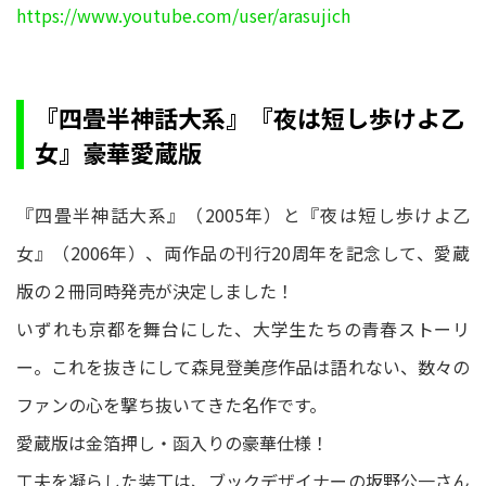
https://www.youtube.com/user/arasujich
『四畳半神話大系』『夜は短し歩けよ乙
女』豪華愛蔵版
『四畳半神話大系』（2005年）と『夜は短し歩けよ乙
女』（2006年）、両作品の刊行20周年を記念して、愛蔵
版の２冊同時発売が決定しました！
いずれも京都を舞台にした、大学生たちの青春ストーリ
ー。これを抜きにして森見登美彦作品は語れない、数々の
ファンの心を撃ち抜いてきた名作です。
愛蔵版は金箔押し・函入りの豪華仕様！
工夫を凝らした装丁は、ブックデザイナーの坂野公一さん