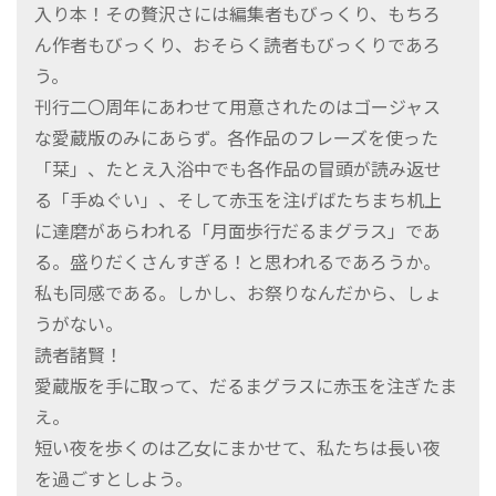
入り本！その贅沢さには編集者もびっくり、もちろ
ん作者もびっくり、おそらく読者もびっくりであろ
う。
刊行二〇周年にあわせて用意されたのはゴージャス
な愛蔵版のみにあらず。各作品のフレーズを使った
「栞」、たとえ入浴中でも各作品の冒頭が読み返せ
る「手ぬぐい」、そして赤玉を注げばたちまち机上
に達磨があらわれる「月面歩行だるまグラス」であ
る。盛りだくさんすぎる！と思われるであろうか。
私も同感である。しかし、お祭りなんだから、しょ
うがない。
読者諸賢！
愛蔵版を手に取って、だるまグラスに赤玉を注ぎたま
え。
短い夜を歩くのは乙女にまかせて、私たちは長い夜
を過ごすとしよう。