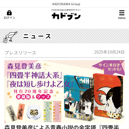
KADOKAWA Group
ログイン
menu
ニュース
プレスリリース
2025年10月24日
森見登美彦による青春小説の金字塔『四畳半