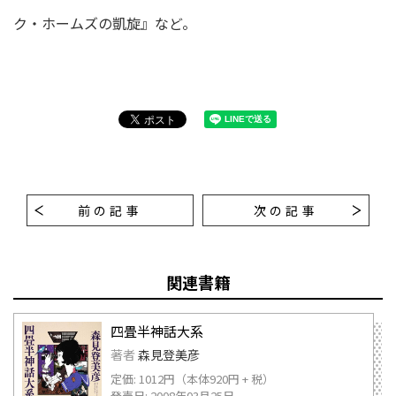
ク・ホームズの凱旋』など。
前の記事
次の記事
関連書籍
四畳半神話大系
著者
森見登美彦
定価: 1012円（本体920円 + 税）
発売日: 2008年03月25日