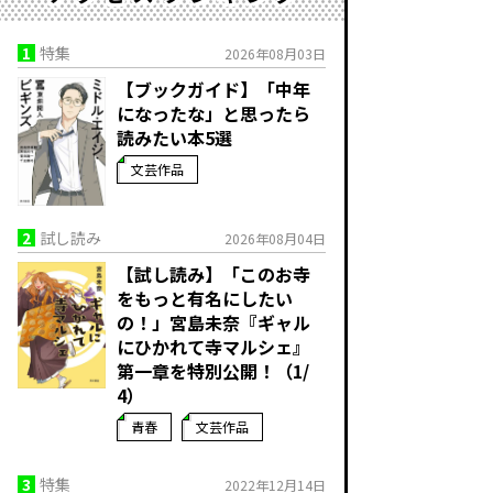
1
特集
2026年08月03日
【ブックガイド】「中年
になったな」と思ったら
読みたい本5選
文芸作品
2
試し読み
2026年08月04日
【試し読み】「このお寺
をもっと有名にしたい
の！」宮島未奈『ギャル
にひかれて寺マルシェ』
第一章を特別公開！（1/
4）
青春
文芸作品
3
特集
2022年12月14日