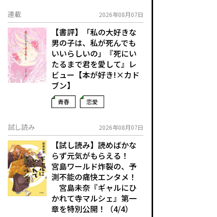
連載
2026年08月07日
【書評】「私の大好きな
男の子は、私が死んでも
いいらしいの」――『死にい
たるまで君を愛して』レ
ビュー【本が好き!×カド
ブン】
青春
恋愛
試し読み
2026年08月07日
【試し読み】読めばかな
らず元気がもらえる！
宮島ワールド炸裂の、予
測不能の痛快エンタメ！
宮島未奈『ギャルにひ
かれて寺マルシェ』第一
章を特別公開！（4/4）