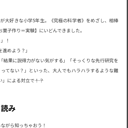
科が大好きな小学5年生。《究極の科学者》をめざし、相棒
お菓子作り＝実験】にいどんできました。
ト」！
を進めよう？」
「結果に説得力がない気がする」「そっくりな先行研究を
ゃってない？」といった、大人でもハラハラするような難
」による対立で――！？
し読み
みながら知っちゃおう！