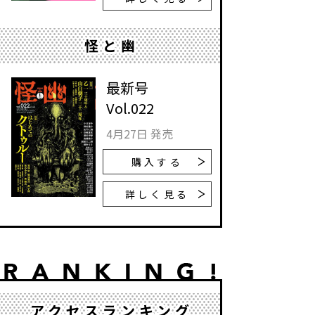
怪と幽
最新号
Vol.022
4月27日 発売
購入する
詳しく見る
アクセスランキング