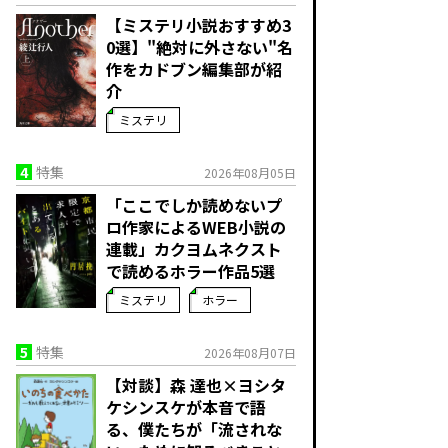
【ミステリ小説おすすめ3
0選】"絶対に外さない"名
作をカドブン編集部が紹
介
ミステリ
4
特集
2026年08月05日
「ここでしか読めないプ
ロ作家によるWEB小説の
連載」――カクヨムネクスト
で読めるホラー作品5選
ミステリ
ホラー
5
特集
2026年08月07日
【対談】森 達也×ヨシタ
ケシンスケが本音で語
る、僕たちが「流されな