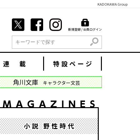
KADOKAWA Group
新規登録 / 会員ログイン
検索
連 載
特設ページ
角川文庫
キャラクター文芸
小説 野性時代