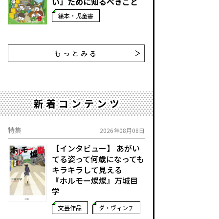
い」ために知るべきこと
絵本・児童書
もっとみる
新着コンテンツ
特集
2026年08月08日
【インタビュー】 あがい
てる姿って何歳になっても
キラキラして見える
『ホルモー燦燦』万城目
学
文芸作品
ダ・ヴィンチ