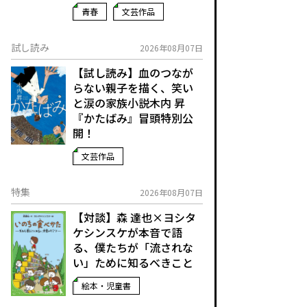
青春
文芸作品
試し読み
2026年08月07日
【試し読み】血のつなが
らない親子を描く、笑い
と涙の家族小説――木内 昇
『かたばみ』冒頭特別公
開！
文芸作品
特集
2026年08月07日
【対談】森 達也×ヨシタ
ケシンスケが本音で語
る、僕たちが「流されな
い」ために知るべきこと
絵本・児童書