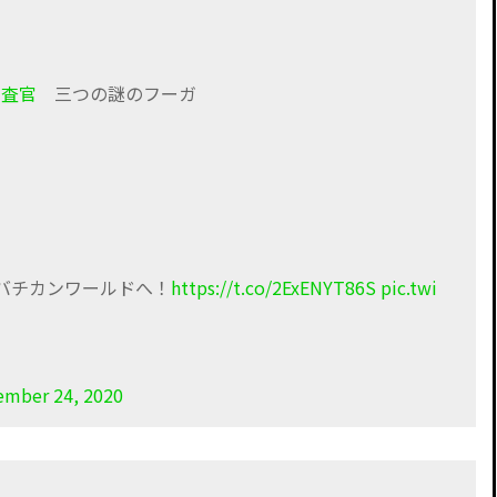
調査官
三つの謎のフーガ
バチカンワールドへ！
https://t.co/2ExENYT86S
pic.twi
ember 24, 2020