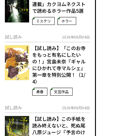
連載」――カクヨムネクスト
で読めるホラー作品5選
ミステリ
ホラー
試し読み
2026年08月04日
【試し読み】「このお寺
をもっと有名にしたい
の！」宮島未奈『ギャル
にひかれて寺マルシェ』
第一章を特別公開！（1/
4）
青春
文芸作品
試し読み
2026年08月04日
【試し読み】この手紙を
読み終えないと、死ぬ――尾
八原ジュージ『予言のけ