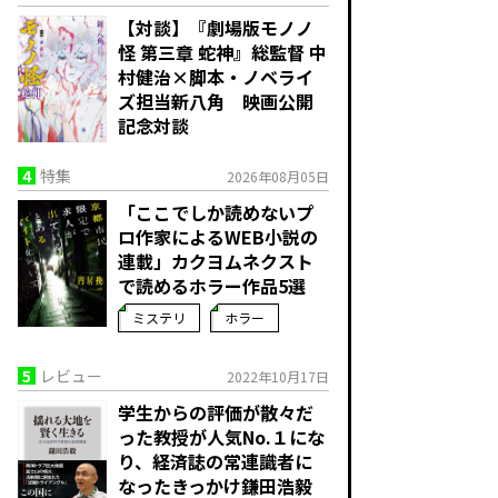
【対談】『劇場版モノノ
怪 第三章 蛇神』総監督 中
村健治×脚本・ノベライ
ズ担当新八角 映画公開
記念対談
4
特集
2026年08月05日
「ここでしか読めないプ
ロ作家によるWEB小説の
連載」――カクヨムネクスト
で読めるホラー作品5選
ミステリ
ホラー
5
レビュー
2022年10月17日
学生からの評価が散々だ
った教授が人気No.１にな
り、経済誌の常連識者に
なったきっかけ――鎌田浩毅