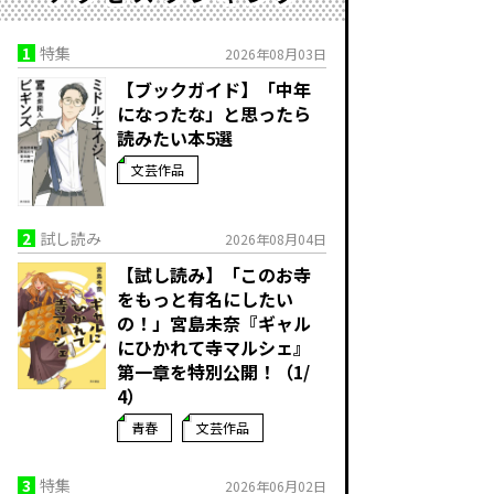
1
特集
2026年08月03日
【ブックガイド】「中年
になったな」と思ったら
読みたい本5選
文芸作品
2
試し読み
2026年08月04日
【試し読み】「このお寺
をもっと有名にしたい
の！」宮島未奈『ギャル
にひかれて寺マルシェ』
第一章を特別公開！（1/
4）
青春
文芸作品
3
特集
2026年06月02日