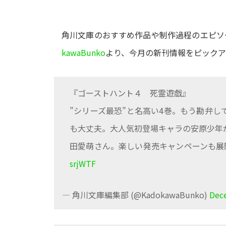
角川文庫のおすすめ作品や制作過程のエピソー
kawaBunko
より、今月の新刊情報をピック
『ゴーストハント４ 死霊遊戯』
”シリーズ最恐”と名高い4巻。もう勘弁
も大丈夫。大人気初登場キャラの安原少年
田愛萌さん。楽しい発売キャンペーンも展
srjWTF
— 角川文庫編集部 (@KadokawaBunko)
Dec