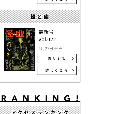
怪と幽
最新号
Vol.022
4月27日 発売
購入する
詳しく見る
アクセスランキング