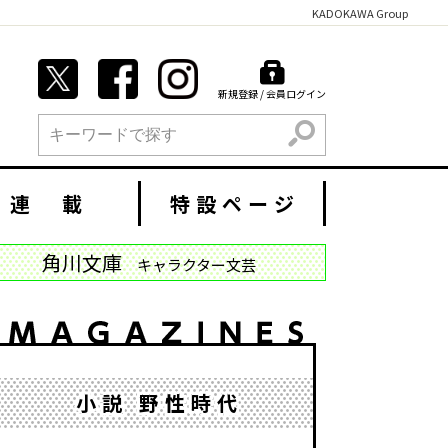
KADOKAWA Group
新規登録 / 会員ログイン
検索
連 載
特設ページ
角川文庫
キャラクター文芸
小説 野性時代