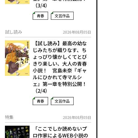
（3/4）
青春
文芸作品
試し読み
2026年08月05日
【試し読み】最高の幼な
じみたちが織りなす、ち
ょっぴり懐かしくてとび
きり楽しい、大人の青春
小説！ 宮島未奈『ギャ
ルにひかれて寺マルシ
ェ』第一章を特別公開！
（2/4）
青春
文芸作品
特集
2026年08月05日
「ここでしか読めないプ
ロ作家によるWEB小説の