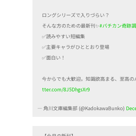
ロングシリーズで入りづらい？
そんな方のための最新刊✨
#バチカン奇跡
✅読みやすい短編集
✅主要キャラがひととおり登場
✅面白い！
今からでも大歓迎。知識欲高まる、至高の
tter.com/8J5DhgsXr9
— 角川文庫編集部 (@KadokawaBunko)
Dec
【今月の新刊】