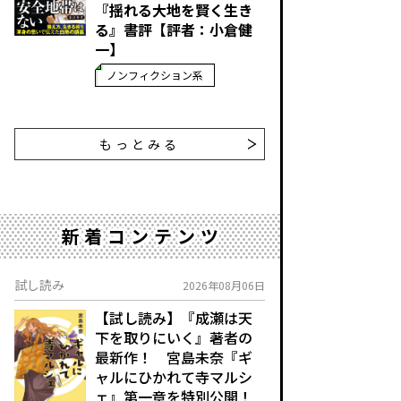
『揺れる大地を賢く生き
る』書評【評者：小倉健
一】
ノンフィクション系
もっとみる
新着コンテンツ
試し読み
2026年08月06日
【試し読み】『成瀬は天
下を取りにいく』著者の
最新作！ 宮島未奈『ギ
ャルにひかれて寺マルシ
ェ』第一章を特別公開！