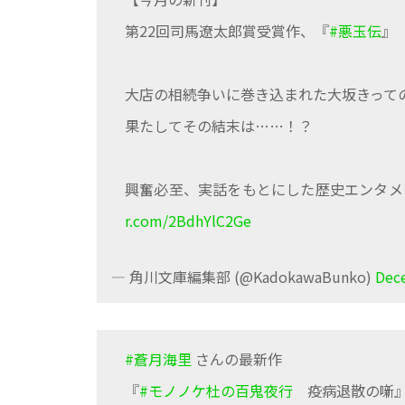
第22回司馬遼太郎賞受賞作、『
#悪玉伝
』
大店の相続争いに巻き込まれた大坂きって
果たしてその結末は……！？
興奮必至、実話をもとにした歴史エンタメ
r.com/2BdhYlC2Ge
— 角川文庫編集部 (@KadokawaBunko)
Dec
#蒼月海里
さんの最新作
『
#モノノケ杜の百鬼夜行
疫病退散の噺』