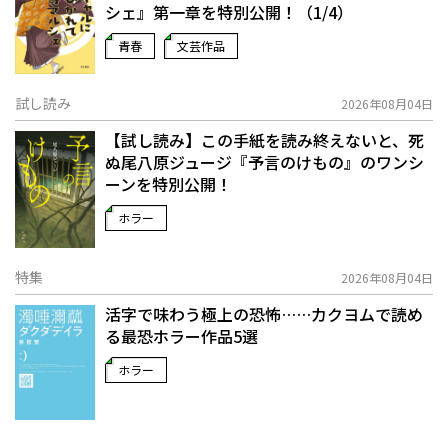
シェ』第一章を特別公開！（1/4）
青春
文芸作品
試し読み
2026年08月04日
【試し読み】この手紙を読み終えないと、死
ぬ――尾八原ジュージ『予言のけもの』のワンシ
ーンを特別公開！
ホラー
特集
2026年08月04日
活字で味わう極上の恐怖……カクヨムで読め
る最恐ホラー作品5選
ホラー