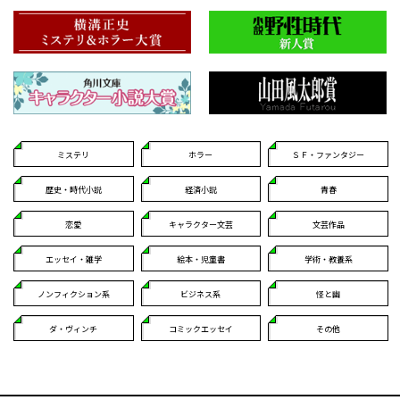
ミステリ
ホラー
ＳＦ・ファンタジー
歴史・時代小説
経済小説
青春
恋愛
キャラクター文芸
文芸作品
エッセイ・雑学
絵本・児童書
学術・教養系
ノンフィクション系
ビジネス系
怪と幽
ダ・ヴィンチ
コミックエッセイ
その他