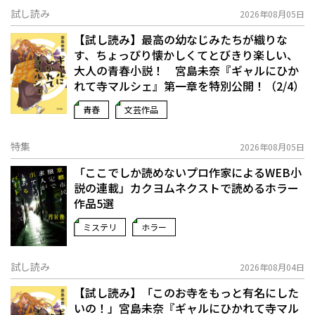
試し読み
2026年08月05日
【試し読み】最高の幼なじみたちが織りな
す、ちょっぴり懐かしくてとびきり楽しい、
大人の青春小説！ 宮島未奈『ギャルにひか
れて寺マルシェ』第一章を特別公開！（2/4）
青春
文芸作品
特集
2026年08月05日
「ここでしか読めないプロ作家によるWEB小
説の連載」――カクヨムネクストで読めるホラー
作品5選
ミステリ
ホラー
試し読み
2026年08月04日
【試し読み】「このお寺をもっと有名にした
いの！」宮島未奈『ギャルにひかれて寺マル