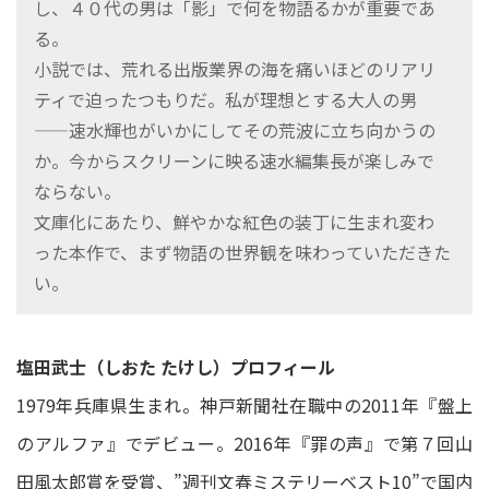
し、４０代の男は「影」で何を物語るかが重要であ
る。
小説では、荒れる出版業界の海を痛いほどのリアリ
ティで迫ったつもりだ。私が理想とする大人の男
——速水輝也がいかにしてその荒波に立ち向かうの
か。今からスクリーンに映る速水編集長が楽しみで
ならない。
文庫化にあたり、鮮やかな紅色の装丁に生まれ変わ
った本作で、まず物語の世界観を味わっていただきた
い。
塩田武士（しおた たけし）プロフィール
1979年兵庫県生まれ。神戸新聞社在職中の2011年『盤上
のアルファ』でデビュー。2016年『罪の声』で第７回山
田風太郎賞を受賞、”週刊文春ミステリーベスト10”で国内