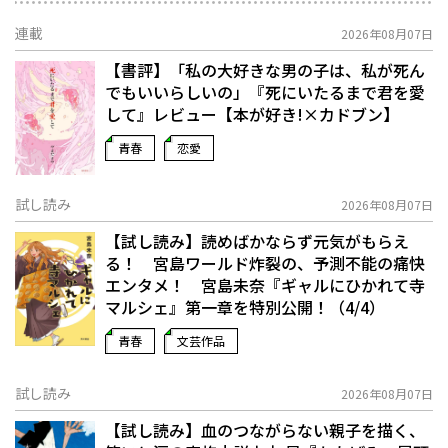
連載
2026年08月07日
【書評】「私の大好きな男の子は、私が死ん
でもいいらしいの」――『死にいたるまで君を愛
して』レビュー【本が好き!×カドブン】
青春
恋愛
試し読み
2026年08月07日
【試し読み】読めばかならず元気がもらえ
る！ 宮島ワールド炸裂の、予測不能の痛快
エンタメ！ 宮島未奈『ギャルにひかれて寺
マルシェ』第一章を特別公開！（4/4）
青春
文芸作品
試し読み
2026年08月07日
【試し読み】血のつながらない親子を描く、