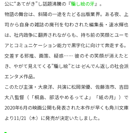
公に“あてがき”し話題沸騰の『
騙し絵の牙
』。
物語の舞台は、斜陽の一途をたどる出版業界。ある夜、上
司から自身の雑誌の廃刊を匂わされた編集長・速水輝也
は、社内政争に翻弄されながらも、持ち前の笑顔とユーモ
アとコミュニケーション能力で黒字化に向けて奔走する。
交差する邪推、画策、疑惑…… 彼のその笑顔が消えたと
き、やがて見えてくる”騙し絵”とは―― どんでん返しの社会派
エンタメ作品。
このたび主演・大泉洋、共演に松岡茉優、佐藤浩市、吉田
大八監督（「桐島、部活やめるってよ」「紙の月」）で
2020年6月の映画公開も発表された本作が早くも角川文庫
より11/21（木）に発売が決定いたしました。