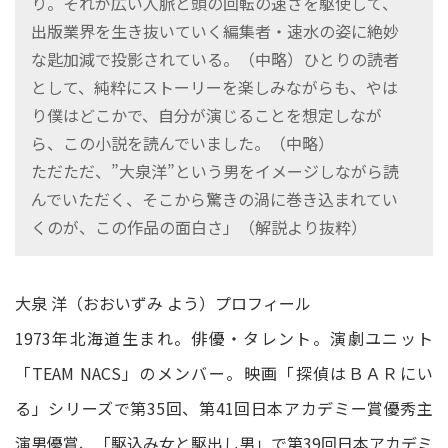
り。それが広い人脈と頭の回転の速さを駆使して、
出版業界を生き抜いていく編集者・速水の姿に絶妙
な匙加減で投影されている。（中略）ひとりの読者
として、純粋にストーリーを楽しみながらも、やは
り僕はどこかで、自分が演じることを想定しなが
ら、この小説を読んでいました。（中略）
ただただ、”大泉洋”という男をイメージしながら読
んでいただく、そこから驚きの渦に巻き込まれてい
くのが、この作品の面白さ」（解説より抜粋）
大泉 洋（おおいずみ よう）プロフィール
1973年北海道生まれ。俳優・タレント。演劇ユニット
「TEAM NACS」のメンバー。映画「探偵はＢＡＲにい
る」シリーズで第35回、第41回日本アカデミー賞優秀主
演男優賞、「駆込み女と駆出し男」で第39回日本アカデミ