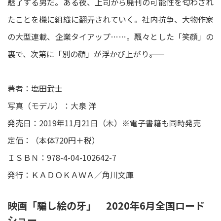
魅了する男だ。ある夜、上司から廃刊の可能性を匂わされ
たことを機に組織に翻弄されていく。社内抗争、大物作家
の大型連載、企業タイアップ……。飄々とした「笑顔」の
裏で、次第に「別の顔」が浮かび上がり――。
著者：塩田武士
写真（モデル）：大泉 洋
発売日：2019年11月21日（木）※電子書籍も同時発売
定価：（本体720円＋税）
ＩＳＢＮ：978-4-04-102642-7
発行：ＫＡＤＯＫＡＷＡ／角川文庫
映画「騙し絵の牙」 2020年6月全国ロード
ショー