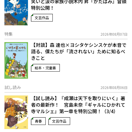
笑いと涙の家族小説――木内 昇『かたばみ』冒頭
特別公開！
文芸作品
特集
2026年08月07日
【対談】森 達也×ヨシタケシンスケが本音で
語る、僕たちが「流されない」ために知るべ
きこと
絵本・児童書
試し読み
2026年08月06日
【試し読み】『成瀬は天下を取りにいく』著
者の最新作！ 宮島未奈『ギャルにひかれて
寺マルシェ』第一章を特別公開！（3/4）
青春
文芸作品