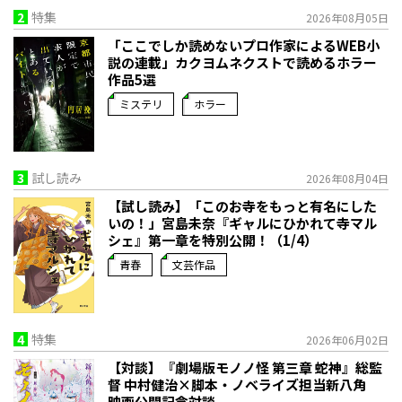
2
特集
2026年08月05日
「ここでしか読めないプロ作家によるWEB小
説の連載」――カクヨムネクストで読めるホラー
作品5選
ミステリ
ホラー
3
試し読み
2026年08月04日
【試し読み】「このお寺をもっと有名にした
いの！」宮島未奈『ギャルにひかれて寺マル
シェ』第一章を特別公開！（1/4）
青春
文芸作品
4
特集
2026年06月02日
【対談】『劇場版モノノ怪 第三章 蛇神』総監
督 中村健治×脚本・ノベライズ担当新八角
映画公開記念対談