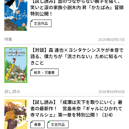
【試し読み】血のつながらない親子を描く、
笑いと涙の家族小説――木内 昇『かたばみ』冒頭
特別公開！
文芸作品
特集
2026年08月07日
【対談】森 達也×ヨシタケシンスケが本音で
語る、僕たちが「流されない」ために知るべ
きこと
絵本・児童書
試し読み
2026年08月06日
【試し読み】『成瀬は天下を取りにいく』著
者の最新作！ 宮島未奈『ギャルにひかれて
寺マルシェ』第一章を特別公開！（3/4）
青春
文芸作品