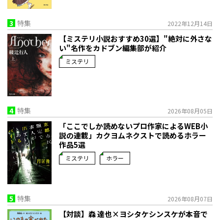
3
特集
2022年12月14日
【ミステリ小説おすすめ30選】"絶対に外さな
い"名作をカドブン編集部が紹介
ミステリ
4
特集
2026年08月05日
「ここでしか読めないプロ作家によるWEB小
説の連載」――カクヨムネクストで読めるホラー
作品5選
ミステリ
ホラー
5
特集
2026年08月07日
【対談】森 達也×ヨシタケシンスケが本音で