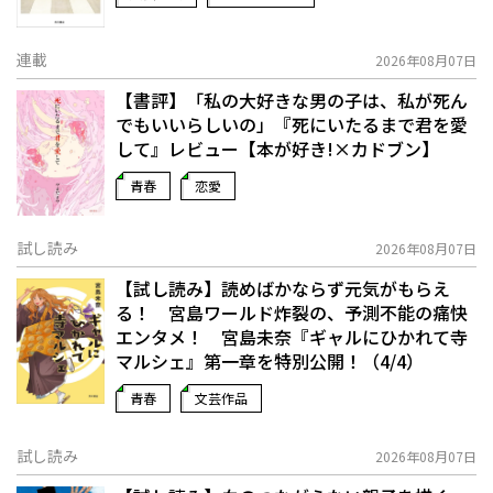
連載
2026年08月07日
【書評】「私の大好きな男の子は、私が死ん
でもいいらしいの」――『死にいたるまで君を愛
して』レビュー【本が好き!×カドブン】
青春
恋愛
試し読み
2026年08月07日
【試し読み】読めばかならず元気がもらえ
る！ 宮島ワールド炸裂の、予測不能の痛快
エンタメ！ 宮島未奈『ギャルにひかれて寺
マルシェ』第一章を特別公開！（4/4）
青春
文芸作品
試し読み
2026年08月07日