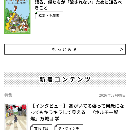
語る、僕たちが「流されない」ために知るべ
きこと
絵本・児童書
もっとみる
新着コンテンツ
特集
2026年08月08日
【インタビュー】 あがいてる姿って何歳にな
ってもキラキラして見える 『ホルモー燦
燦』万城目 学
文芸作品
ダ・ヴィンチ