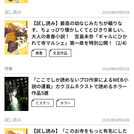
試し読み
2026年08月05日
【試し読み】最高の幼なじみたちが織りな
す、ちょっぴり懐かしくてとびきり楽しい、
大人の青春小説！ 宮島未奈『ギャルにひか
れて寺マルシェ』第一章を特別公開！（2/4）
青春
文芸作品
特集
2026年08月05日
「ここでしか読めないプロ作家によるWEB小
説の連載」――カクヨムネクストで読めるホラー
作品5選
ミステリ
ホラー
試し読み
2026年08月04日
【試し読み】「このお寺をもっと有名にした