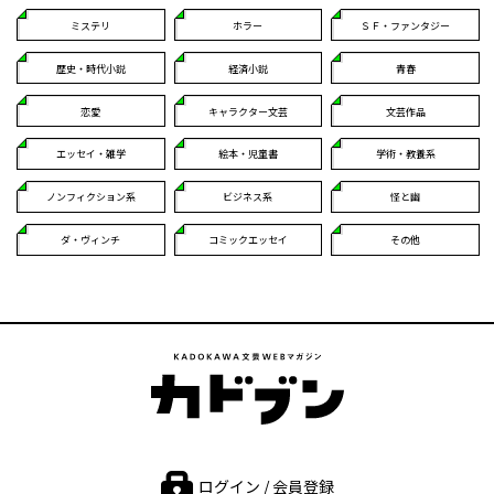
ミステリ
ホラー
ＳＦ・ファンタジー
歴史・時代小説
経済小説
青春
恋愛
キャラクター文芸
文芸作品
エッセイ・雑学
絵本・児童書
学術・教養系
ノンフィクション系
ビジネス系
怪と幽
ダ・ヴィンチ
コミックエッセイ
その他
ログイン / 会員登録