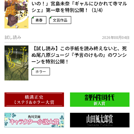
いの！」宮島未奈『ギャルにひかれて寺マル
シェ』第一章を特別公開！（1/4）
青春
文芸作品
試し読み
2026年08月04日
【試し読み】この手紙を読み終えないと、死
ぬ――尾八原ジュージ『予言のけもの』のワンシ
ーンを特別公開！
ホラー