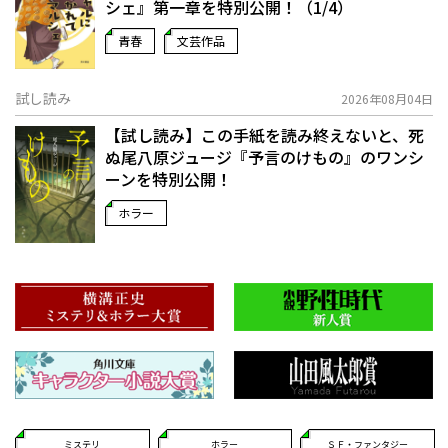
シェ』第一章を特別公開！（1/4）
青春
文芸作品
試し読み
2026年08月04日
【試し読み】この手紙を読み終えないと、死
ぬ――尾八原ジュージ『予言のけもの』のワンシ
ーンを特別公開！
ホラー
ミステリ
ホラー
ＳＦ・ファンタジー