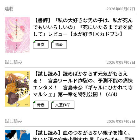
連載
2026年08月07日
【書評】「私の大好きな男の子は、私が死ん
でもいいらしいの」――『死にいたるまで君を愛
して』レビュー【本が好き!×カドブン】
青春
恋愛
試し読み
2026年08月07日
【試し読み】読めばかならず元気がもらえ
る！ 宮島ワールド炸裂の、予測不能の痛快
エンタメ！ 宮島未奈『ギャルにひかれて寺
マルシェ』第一章を特別公開！（4/4）
青春
文芸作品
試し読み
2026年08月07日
【試し読み】血のつながらない親子を描く、
笑いと涙の家族小説――木内 昇『かたばみ』冒頭