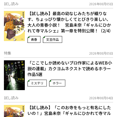
試し読み
2026年08月05日
【試し読み】最高の幼なじみたちが織りな
す、ちょっぴり懐かしくてとびきり楽しい、
大人の青春小説！ 宮島未奈『ギャルにひか
れて寺マルシェ』第一章を特別公開！（2/4）
青春
文芸作品
特集
2026年08月05日
「ここでしか読めないプロ作家によるWEB小
説の連載」――カクヨムネクストで読めるホラー
作品5選
ミステリ
ホラー
試し読み
2026年08月04日
【試し読み】「このお寺をもっと有名にした
いの！」宮島未奈『ギャルにひかれて寺マル