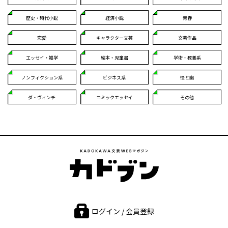
歴史・時代小説
経済小説
青春
恋愛
キャラクター文芸
文芸作品
エッセイ・雑学
絵本・児童書
学術・教養系
ノンフィクション系
ビジネス系
怪と幽
ダ・ヴィンチ
コミックエッセイ
その他
ログイン / 会員登録