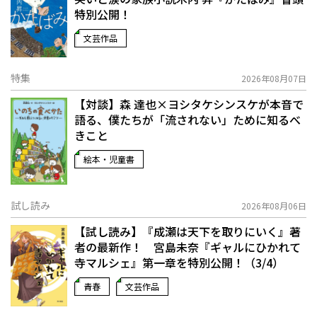
特別公開！
文芸作品
特集
2026年08月07日
【対談】森 達也×ヨシタケシンスケが本音で
語る、僕たちが「流されない」ために知るべ
きこと
絵本・児童書
試し読み
2026年08月06日
【試し読み】『成瀬は天下を取りにいく』著
者の最新作！ 宮島未奈『ギャルにひかれて
寺マルシェ』第一章を特別公開！（3/4）
青春
文芸作品