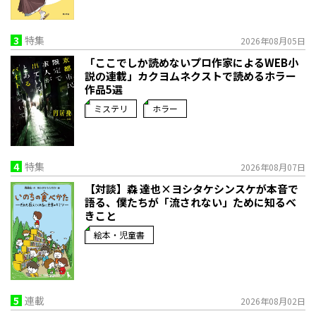
3
特集
2026年08月05日
「ここでしか読めないプロ作家によるWEB小
説の連載」――カクヨムネクストで読めるホラー
作品5選
ミステリ
ホラー
4
特集
2026年08月07日
【対談】森 達也×ヨシタケシンスケが本音で
語る、僕たちが「流されない」ために知るべ
きこと
絵本・児童書
5
連載
2026年08月02日