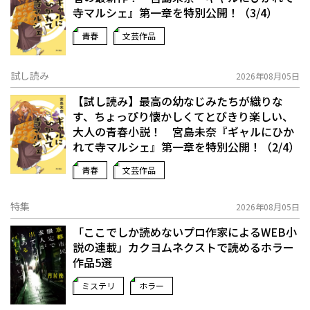
寺マルシェ』第一章を特別公開！（3/4）
青春
文芸作品
試し読み
2026年08月05日
【試し読み】最高の幼なじみたちが織りな
す、ちょっぴり懐かしくてとびきり楽しい、
大人の青春小説！ 宮島未奈『ギャルにひか
れて寺マルシェ』第一章を特別公開！（2/4）
青春
文芸作品
特集
2026年08月05日
「ここでしか読めないプロ作家によるWEB小
説の連載」――カクヨムネクストで読めるホラー
作品5選
ミステリ
ホラー