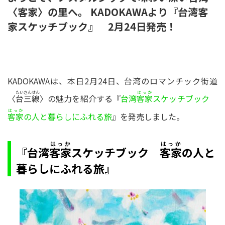
〈客家〉の里へ。 KADOKAWAより『台湾客
家スケッチブック』 2月24日発売！
KADOKAWAは、本日2月24日、台湾のロマンチック街道
たいさん
せん
はっか
〈
〉の魅力を紹介する『
台湾
スケッチブック
台三
線
客家
はっか
の人と暮らしにふれる旅
』を発売しました。
客家
はっか
はっか
『台湾
スケッチブック
の人と
客家
客家
暮らしにふれる旅』