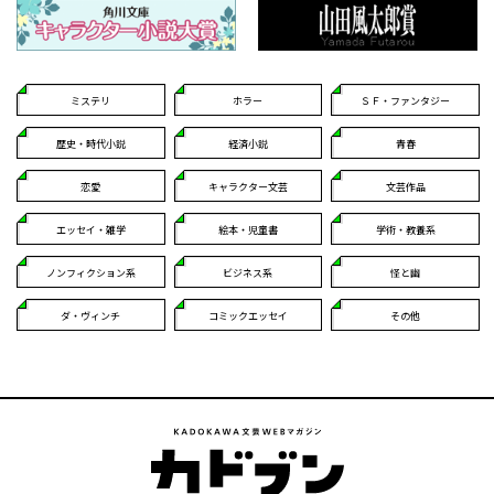
ミステリ
ホラー
ＳＦ・ファンタジー
歴史・時代小説
経済小説
青春
恋愛
キャラクター文芸
文芸作品
エッセイ・雑学
絵本・児童書
学術・教養系
ノンフィクション系
ビジネス系
怪と幽
ダ・ヴィンチ
コミックエッセイ
その他