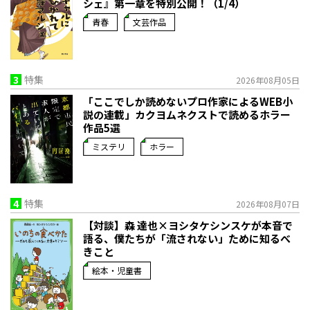
シェ』第一章を特別公開！（1/4）
青春
文芸作品
3
特集
2026年08月05日
「ここでしか読めないプロ作家によるWEB小
説の連載」――カクヨムネクストで読めるホラー
作品5選
ミステリ
ホラー
4
特集
2026年08月07日
【対談】森 達也×ヨシタケシンスケが本音で
語る、僕たちが「流されない」ために知るべ
きこと
絵本・児童書