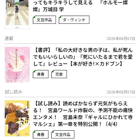
ってもキラキラして見える 『ホルモー燦
燦』万城目 学
文芸作品
ダ・ヴィンチ
連載
2026年08月07日
【書評】「私の大好きな男の子は、私が死ん
でもいいらしいの」――『死にいたるまで君を愛
して』レビュー【本が好き!×カドブン】
青春
恋愛
試し読み
2026年08月07日
【試し読み】読めばかならず元気がもらえ
る！ 宮島ワールド炸裂の、予測不能の痛快
エンタメ！ 宮島未奈『ギャルにひかれて寺
マルシェ』第一章を特別公開！（4/4）
青春
文芸作品