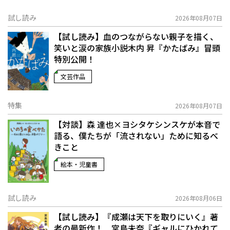
試し読み
2026年08月07日
【試し読み】血のつながらない親子を描く、
笑いと涙の家族小説――木内 昇『かたばみ』冒頭
特別公開！
文芸作品
特集
2026年08月07日
【対談】森 達也×ヨシタケシンスケが本音で
語る、僕たちが「流されない」ために知るべ
きこと
絵本・児童書
試し読み
2026年08月06日
【試し読み】『成瀬は天下を取りにいく』著
者の最新作！ 宮島未奈『ギャルにひかれて