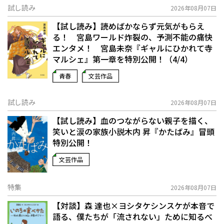
試し読み
2026年08月07日
【試し読み】読めばかならず元気がもらえ
る！ 宮島ワールド炸裂の、予測不能の痛快
エンタメ！ 宮島未奈『ギャルにひかれて寺
マルシェ』第一章を特別公開！（4/4）
青春
文芸作品
試し読み
2026年08月07日
【試し読み】血のつながらない親子を描く、
笑いと涙の家族小説――木内 昇『かたばみ』冒頭
特別公開！
文芸作品
特集
2026年08月07日
【対談】森 達也×ヨシタケシンスケが本音で
語る、僕たちが「流されない」ために知るべ