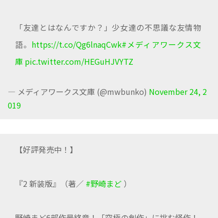
「友達とはなんですか？」少女達の不思議な友情物
語。
https://t.co/Qg6lnaqCwk
#メディアワークス文
庫
pic.twitter.com/HEGuHJVYTZ
— メディアワークス文庫 (@mwbunko)
November 24, 2
019
【好評発売中！】
『2 新装版』（著／
#野崎まど
）
野崎まど6部作最終章！「究極の創作」に挑む怪作！