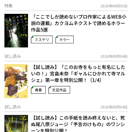
特集
2026年08月05日
「ここでしか読めないプロ作家によるWEB小
説の連載」――カクヨムネクストで読めるホラー
作品5選
ミステリ
ホラー
試し読み
2026年08月04日
【試し読み】「このお寺をもっと有名にした
いの！」宮島未奈『ギャルにひかれて寺マル
シェ』第一章を特別公開！（1/4）
青春
文芸作品
試し読み
2026年08月04日
【試し読み】この手紙を読み終えないと、死
ぬ――尾八原ジュージ『予言のけもの』のワンシ
ーンを特別公開！