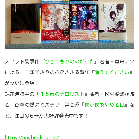
大ヒット衝撃作『
ひきこもりの弟だった
』著者・葦舟ナツ
による、二年半ぶりの心揺さぶる新作『
消えてください
』
がついに登場！
話題沸騰中の『
１５歳のテロリスト
』著者・松村涼哉が贈
る、衝撃の慟哭ミステリー第２弾『
僕が僕をやめる日
』な
ど、注目の６冊が大好評発売中です！
https://mwbunko.com/