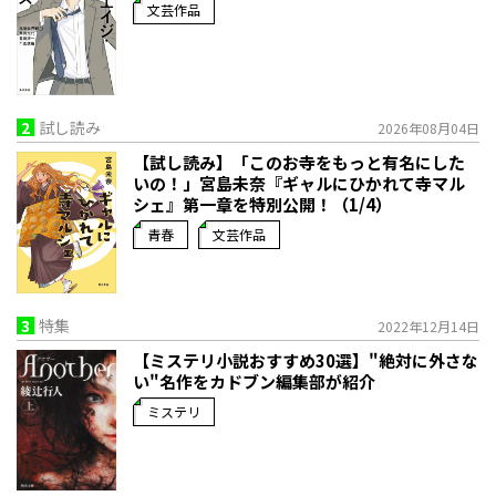
文芸作品
2
試し読み
2026年08月04日
【試し読み】「このお寺をもっと有名にした
いの！」宮島未奈『ギャルにひかれて寺マル
シェ』第一章を特別公開！（1/4）
青春
文芸作品
3
特集
2022年12月14日
【ミステリ小説おすすめ30選】"絶対に外さな
い"名作をカドブン編集部が紹介
ミステリ