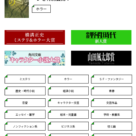
ホラー
ミステリ
ホラー
ＳＦ・ファンタジー
歴史・時代小説
経済小説
青春
恋愛
キャラクター文芸
文芸作品
エッセイ・雑学
絵本・児童書
学術・教養系
ノンフィクション系
ビジネス系
怪と幽