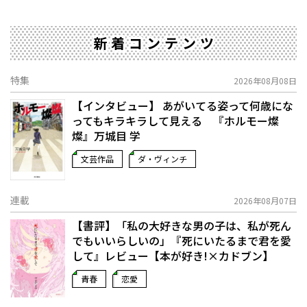
新着コンテンツ
特集
2026年08月08日
【インタビュー】 あがいてる姿って何歳にな
ってもキラキラして見える 『ホルモー燦
燦』万城目 学
文芸作品
ダ・ヴィンチ
連載
2026年08月07日
【書評】「私の大好きな男の子は、私が死ん
でもいいらしいの」――『死にいたるまで君を愛
して』レビュー【本が好き!×カドブン】
青春
恋愛