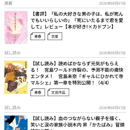
連載
2026年08月07日
【書評】「私の大好きな男の子は、私が死ん
でもいいらしいの」――『死にいたるまで君を愛
して』レビュー【本が好き!×カドブン】
青春
恋愛
試し読み
2026年08月07日
【試し読み】読めばかならず元気がもらえ
る！ 宮島ワールド炸裂の、予測不能の痛快
エンタメ！ 宮島未奈『ギャルにひかれて寺
マルシェ』第一章を特別公開！（4/4）
青春
文芸作品
試し読み
2026年08月07日
【試し読み】血のつながらない親子を描く、
笑いと涙の家族小説――木内 昇『かたばみ』冒頭