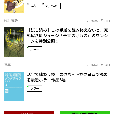
青春
文芸作品
試し読み
2026年08月04日
【試し読み】この手紙を読み終えないと、死
ぬ――尾八原ジュージ『予言のけもの』のワンシ
ーンを特別公開！
ホラー
特集
2026年08月04日
活字で味わう極上の恐怖……カクヨムで読め
る最恐ホラー作品5選
ホラー