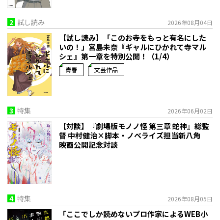
2
試し読み
2026年08月04日
【試し読み】「このお寺をもっと有名にした
いの！」宮島未奈『ギャルにひかれて寺マル
シェ』第一章を特別公開！（1/4）
青春
文芸作品
3
特集
2026年06月02日
【対談】『劇場版モノノ怪 第三章 蛇神』総監
督 中村健治×脚本・ノベライズ担当新八角
映画公開記念対談
4
特集
2026年08月05日
「ここでしか読めないプロ作家によるWEB小