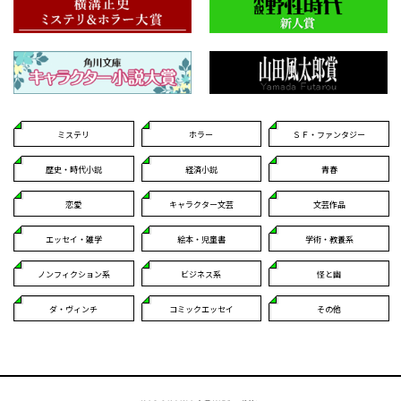
ミステリ
ホラー
ＳＦ・ファンタジー
歴史・時代小説
経済小説
青春
恋愛
キャラクター文芸
文芸作品
エッセイ・雑学
絵本・児童書
学術・教養系
ノンフィクション系
ビジネス系
怪と幽
ダ・ヴィンチ
コミックエッセイ
その他