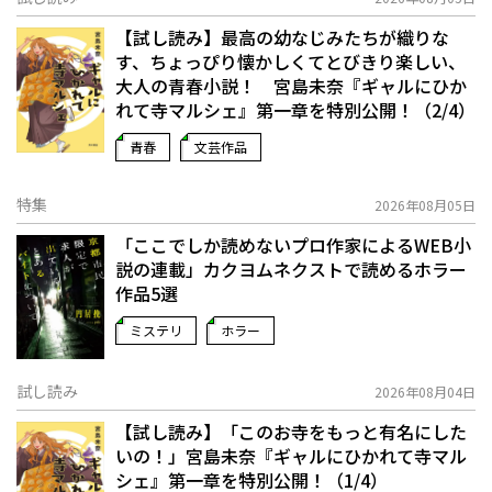
【試し読み】最高の幼なじみたちが織りな
す、ちょっぴり懐かしくてとびきり楽しい、
大人の青春小説！ 宮島未奈『ギャルにひか
れて寺マルシェ』第一章を特別公開！（2/4）
青春
文芸作品
特集
2026年08月05日
「ここでしか読めないプロ作家によるWEB小
説の連載」――カクヨムネクストで読めるホラー
作品5選
ミステリ
ホラー
試し読み
2026年08月04日
【試し読み】「このお寺をもっと有名にした
いの！」宮島未奈『ギャルにひかれて寺マル
シェ』第一章を特別公開！（1/4）