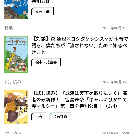
特別公開！
文芸作品
特集
2026年08月07日
【対談】森 達也×ヨシタケシンスケが本音で
語る、僕たちが「流されない」ために知るべ
きこと
絵本・児童書
試し読み
2026年08月06日
【試し読み】『成瀬は天下を取りにいく』著
者の最新作！ 宮島未奈『ギャルにひかれて
寺マルシェ』第一章を特別公開！（3/4）
青春
文芸作品
試し読み
2026年08月05日