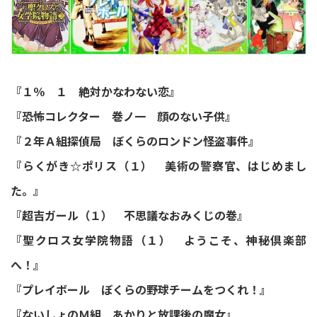
『１％ １ 絶対かなわない恋』
『恐怖コレクター 巻ノ一 顔のない子供』
『２年Ａ組探偵局 ぼくらのロンドン怪盗事件』
『らくがき☆ポリス（１） 美術の警察官、はじめまし
た。』
『超吉ガール（１） 不思議なおみくじの巻』
『聖クロス女学院物語（１） ようこそ、神秘倶楽部
へ！』
『プレイボール ぼくらの野球チームをつくれ！』
『ないしょのＭ組 あかりと放課後の魔女』