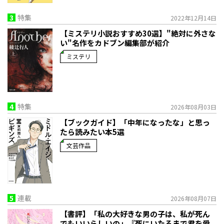
3
特集
2022年12月14日
【ミステリ小説おすすめ30選】"絶対に外さな
い"名作をカドブン編集部が紹介
ミステリ
4
特集
2026年08月03日
【ブックガイド】「中年になったな」と思っ
たら読みたい本5選
文芸作品
5
連載
2026年08月07日
【書評】「私の大好きな男の子は、私が死ん
でもいいらしいの」――『死にいたるまで君を愛