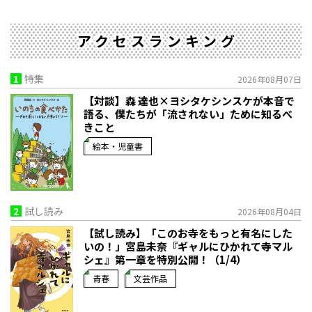
アクセスランキング
1
特集
2026年08月07日
【対談】森 達也×ヨシタケシンスケが本音で
語る、僕たちが「流されない」ために知るべ
きこと
絵本・児童書
2
試し読み
2026年08月04日
【試し読み】「このお寺をもっと有名にした
いの！」宮島未奈『ギャルにひかれて寺マル
シェ』第一章を特別公開！（1/4）
青春
文芸作品