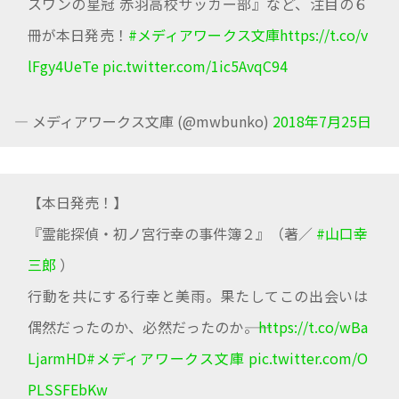
スワンの星冠 赤羽高校サッカー部』など、注目の６
冊が本日発売！
#メディアワークス文庫
https://t.co/v
lFgy4UeTe
pic.twitter.com/1ic5AvqC94
— メディアワークス文庫 (@mwbunko)
2018年7月25日
【本日発売！】
『霊能探偵・初ノ宮行幸の事件簿２』（著／
#山口幸
三郎
）
行動を共にする行幸と美雨。果たしてこの出会いは
偶然だったのか、必然だったのか――。
https://t.co/wBa
LjarmHD
#メディアワークス文庫
pic.twitter.com/O
PLSSFEbKw