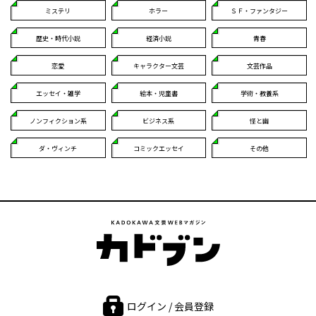
ミステリ
ホラー
ＳＦ・ファンタジー
歴史・時代小説
経済小説
青春
恋愛
キャラクター文芸
文芸作品
エッセイ・雑学
絵本・児童書
学術・教養系
ノンフィクション系
ビジネス系
怪と幽
ダ・ヴィンチ
コミックエッセイ
その他
ログイン / 会員登録