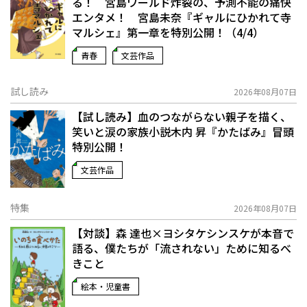
る！ 宮島ワールド炸裂の、予測不能の痛快
エンタメ！ 宮島未奈『ギャルにひかれて寺
マルシェ』第一章を特別公開！（4/4）
青春
文芸作品
試し読み
2026年08月07日
【試し読み】血のつながらない親子を描く、
笑いと涙の家族小説――木内 昇『かたばみ』冒頭
特別公開！
文芸作品
特集
2026年08月07日
【対談】森 達也×ヨシタケシンスケが本音で
語る、僕たちが「流されない」ために知るべ
きこと
絵本・児童書