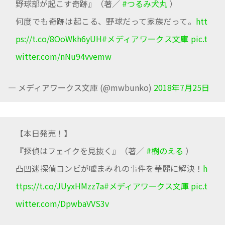
野球部が起こす奇跡』（著／
#つるみ犬丸
）
何度でも奇跡は起こる、野球だって家族だって。
htt
ps://t.co/8OoWkh6yUH
#メディアワークス文庫
pic.t
witter.com/nNu94vvemw
— メディアワークス文庫 (@mwbunko)
2018年7月25日
【本日発売！】
『探偵はフェイクを見抜く』（著／
#樹のえる
）
凸凹迷探偵コンビが嘘まみれの事件を華麗に解決！
h
ttps://t.co/JUyxHMzz7a
#メディアワークス文庫
pic.t
witter.com/DpwbaVVS3v