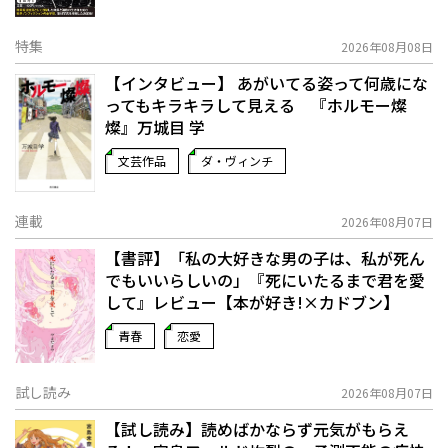
特集
2026年08月08日
【インタビュー】 あがいてる姿って何歳にな
ってもキラキラして見える 『ホルモー燦
燦』万城目 学
文芸作品
ダ・ヴィンチ
連載
2026年08月07日
【書評】「私の大好きな男の子は、私が死ん
でもいいらしいの」――『死にいたるまで君を愛
して』レビュー【本が好き!×カドブン】
青春
恋愛
試し読み
2026年08月07日
【試し読み】読めばかならず元気がもらえ