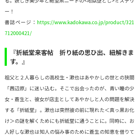
る。妖しき美少年と絶望系ニートの<地獄堕とし>ミステリ
ー！
書誌ページ：
https://www.kadokawa.co.jp/product/321
712000421/
『折紙堂来客帖 折り紙の思ひ出、紐解きま
す。』
祖父と２人暮らしの高校生・漱也はあやかしの世との狭間
「茜辺原」に迷い込む。そこで出会ったのが、青い瞳の少
女・蒼生と、彼女が店主としてあやかしと人の問題を解決
する「折紙堂」。漱也は突然彼の前に現れた＜真っ黒お化
け＞の謎を解くためにも折紙堂に通うことに。同時に、お
人好しな漱也は知人の悩み事のために蒼生の知恵を借りて