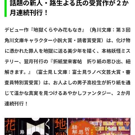
話題の新人・路生よる氏の受賞作が２か
月連続刊行！
デビュー作『地獄くらやみ花もなき』（角川文庫：第３回
角川文庫キャラクター小説大賞・読者賞受賞）は、化け物
に憑かれた罪人を地獄に送る美少年を描く、本格妖怪ミス
テリー、翌月刊行の『折紙堂来客帖 折り紙の思ひ出、紐
解きます。』（富士見Ｌ文庫：富士見ラノベ文芸大賞・審
査員特別賞受賞）は、お人よしの男子高校生が折り紙を通
じて温かな真実を見つけるあやかしファンタジー、２か月
連続刊行！