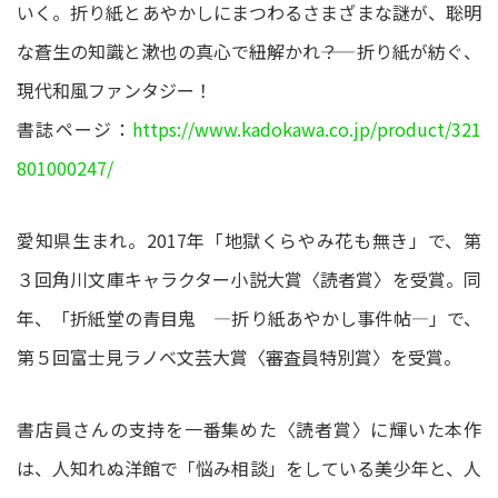
いく。折り紙とあやかしにまつわるさまざまな謎が、聡明
な蒼生の知識と漱也の真心で紐解かれ――？ 折り紙が紡ぐ、
現代和風ファンタジー！
書誌ページ：
https://www.kadokawa.co.jp/product/321
801000247/
愛知県生まれ。2017年「地獄くらやみ花も無き」で、第
３回角川文庫キャラクター小説大賞〈読者賞〉を受賞。同
年、「折紙堂の青目鬼 ―折り紙あやかし事件帖―」で、
第５回富士見ラノベ文芸大賞〈審査員特別賞〉を受賞。
書店員さんの支持を一番集めた〈読者賞〉に輝いた本作
は、人知れぬ洋館で「悩み相談」をしている美少年と、人