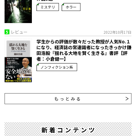
ミステリ
ホラー
5
レビュー
2022年10月17日
学生からの評価が散々だった教授が人気No.１
になり、経済誌の常連識者になったきっかけ――鎌
田浩毅『揺れる大地を賢く生きる』書評【評
者：小倉健一】
ノンフィクション系
もっとみる
新着コンテンツ