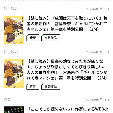
試し読み
2026年08月06日
【試し読み】『成瀬は天下を取りにいく』著
者の最新作！ 宮島未奈『ギャルにひかれて
寺マルシェ』第一章を特別公開！（3/4）
青春
文芸作品
試し読み
2026年08月05日
【試し読み】最高の幼なじみたちが織りな
す、ちょっぴり懐かしくてとびきり楽しい、
大人の青春小説！ 宮島未奈『ギャルにひか
れて寺マルシェ』第一章を特別公開！（2/4）
青春
文芸作品
特集
2026年08月05日
「ここでしか読めないプロ作家によるWEB小