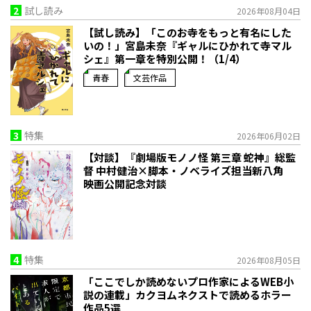
2
試し読み
2026年08月04日
【試し読み】「このお寺をもっと有名にした
いの！」宮島未奈『ギャルにひかれて寺マル
シェ』第一章を特別公開！（1/4）
青春
文芸作品
3
特集
2026年06月02日
【対談】『劇場版モノノ怪 第三章 蛇神』総監
督 中村健治×脚本・ノベライズ担当新八角
映画公開記念対談
4
特集
2026年08月05日
「ここでしか読めないプロ作家によるWEB小
説の連載」――カクヨムネクストで読めるホラー
作品5選