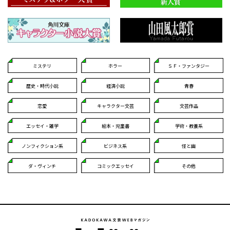
ミステリ
ホラー
ＳＦ・ファンタジー
歴史・時代小説
経済小説
青春
恋愛
キャラクター文芸
文芸作品
エッセイ・雑学
絵本・児童書
学術・教養系
ノンフィクション系
ビジネス系
怪と幽
ダ・ヴィンチ
コミックエッセイ
その他