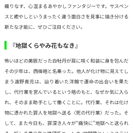
織りなす、心温まるあやかしファンタジーです。サスペン
スと癒やしというまったく違う面白さを見事に描き分ける
新たな才能に、ぜひご注目ください。
『地獄くらやみ花もなき』
怖いほどの美貌だった――白牡丹が肩に咲く和装に身を包んだ
その少年は、西條皓と名乗った。他人が化け物に見えてし
まう遠野青児は、辿り着いた洋館で運命の出会いを果た
し、代行業を営んでいるという皓のもと、なぜか気に入ら
れ、そのまま助手として働くことに。代行業、それは化け
物に憑かれた罪人を地獄へ送る〈死の代行業〉だった。そ
して、また今日も、罪深き人々が“痛快に”地獄へと送られ