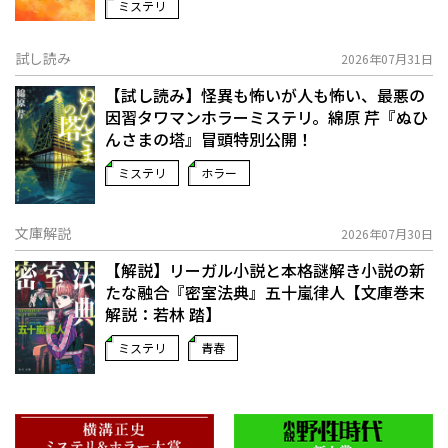
ミステリ
試し読み
2026年07月31日
【試し読み】怪異も怖いが人も怖い、最悪の
因習タワマンホラーミステリ。綿原 芹『ぬひ
んさまの塔』冒頭特別公開！
ミステリ
ホラー
文庫解説
2026年07月30日
【解説】リーガル小説と本格謎解き小説の新
たな融合――『密室法典』五十嵐律人【文庫巻末
解説：若林 踏】
ミステリ
青春