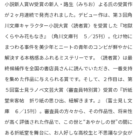
小説新人賞Ｗ受賞の新人・路生（みちお）よる氏の受賞作
が２ヶ月連続で発売されました。デビュー作は、第３回角
川文庫キャラクター小説大賞〈読者賞〉を受賞した『地獄
くらやみ花もなき』（角川文庫刊 ５／25刊）。化け物に
まつわる事件を美少年とニートの青年のコンビが鮮やかに
解決する本格感あふれるミステリーです。〈読者賞〉は最
終候補作を全国の書店員さんに読んでいただき、一番支持
を集めた作品に与えられる賞です。そして、２作目は、第
５回富士見ラノベ文芸大賞〈審査員特別賞〉受賞の『折紙
堂来客帖 折り紙の思ひ出、紐解きます。』（富士見Ｌ文
庫 ６／15刊）。審査員の方々から、その作品性、将来性
が高く評価された作品で、この世と“あやかしの世”の間に
ある折紙堂を舞台に、お人好しな高校生と不思議な少女が