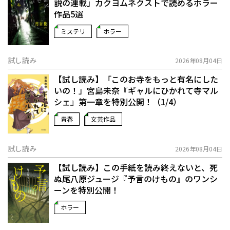
説の連載」――カクヨムネクストで読めるホラー
作品5選
ミステリ
ホラー
試し読み
2026年08月04日
【試し読み】「このお寺をもっと有名にした
いの！」宮島未奈『ギャルにひかれて寺マル
シェ』第一章を特別公開！（1/4）
青春
文芸作品
試し読み
2026年08月04日
【試し読み】この手紙を読み終えないと、死
ぬ――尾八原ジュージ『予言のけもの』のワンシ
ーンを特別公開！
ホラー